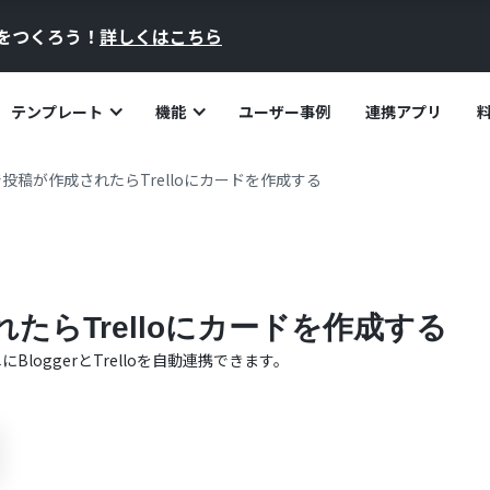
員をつくろう！
詳しくはこちら
テンプレート
機能
ユーザー事例
連携アプリ
erで投稿が作成されたらTrelloにカードを作成する
されたらTrelloにカードを作成する
単に
Blogger
と
Trello
を自動連携できます。