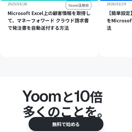
2025/03/26
2026/02/19
Yoom活用術
Microsoft Excel上の顧客情報を取得し
【簡単設定】C
て、マネーフォワード クラウド請求書
をMicros
で発注書を自動送付する方法
法
Yoom
10
と
倍
多くのことを。
無料で始める