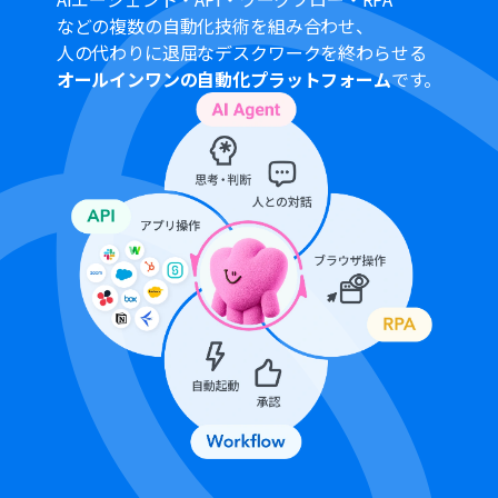
クトはエラーとなりますので、ご注意ください。
などの複数の自動化技術を組み合わせ、
チームプランやサクセスプランなどの有料プランは、2週
人の代わりに退屈なデスクワークを終わらせる
間の無料トライアルを行うことが可能です。無料トライア
オールインワンの自動化プラットフォーム
です。
ル中には制限対象のアプリや機能（オペレーション）を
使用することができます。