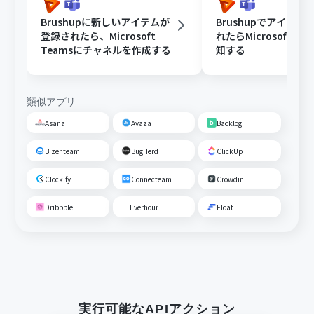
Brushupに新しいアイテムが
Brushupでアイテム
登録されたら、Microsoft
れたらMicrosoft Te
Teamsにチャネルを作成する
知する
類似アプリ
Asana
Avaza
Backlog
Bizer team
BugHerd
ClickUp
Clockify
Connecteam
Crowdin
Dribbble
Everhour
Float
実行可能なAPIアクション