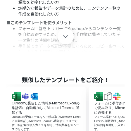
業務を効率化したい方
定期的な報告やデータ集計のために、コンテンツ一覧の
作成を自動化したい方
■このテンプレートを使うメリット
フォーム回答をトリガーにBrushupからコンテンツ一覧
を自動取得するため、これまで手作業に費やしていたデ
ータ集計の時間を短縮できます。
手作業でのデータ転記が不要になるため、コピー＆ペース
トによる入力間違いや漏れといったヒューマンエラーの
リスクを軽減できます。
■フローボットの流れ
はじめに、BrushupとMicrosoft ExcelをYoomと連携し
ます。
類似したテンプレートをご紹介！
次に、トリガーでフォームトリガーを選択し、ワークフロ
ーを起動するためのフォームを作成します。
次に、オペレーションでBrushupを選択し、「コンテン
ツの一覧を取得」アクションを設定します。
Outlookで受信した情報をMicrosoft Excelの
フォームに添付されたP
次に、オペレーションで「処理繰り返し」を選択し、取
集計表に自動追加してMicrosoft Teamsに通
で読み取り、Microsoft 
得したコンテンツ一覧のデータが1件ずつ処理されるよう
知する
に通知する
Outlookの受信メールをAIで読み取りMicrosoft Excel
フォーム添付PDFをOCRで読み
に設定します。
に自動転記しMicrosoft Teamsへ通知するフローで
Excelへ自動登録しSlac
最後に、繰り返しの処理の中でMicrosoft Excelの「レコ
す。転記漏れや入力ミスを抑え、情報共有をスムー
記時間を短縮し、入力ミス
ズに行えます。
す。
ードを追加する」アクションを設定し、指定のシートにコ