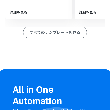
ンテンツ情報を追加します。
※「トリガー」：フロー起動のきっかけとなるアクション、「オ
詳細を見る
詳細を見る
ペレーション」：トリガー起動後、フロー内で処理を行うアク
ション
■このワークフローのカスタムポイント
すべてのテンプレートを見る
フォームトリガーで設定するフォームのタイトルや質問内
容は、ユーザーの運用に合わせて任意で編集が可能です。
Microsoft Excelでレコードを追加するアクションでは、
事前に作成したファイルが格納されている保存場所や、
データを追加したいシートを任意で設定してください。
■注意事項
Microsoft Excel、BrushupのそれぞれとYoomを連携し
てください。
Microsoft365（旧Office365）には、家庭向けプランと一
般法人向けプラン（Microsoft365 Business）があり、一
般法人向けプランに加入していない場合には認証に失敗
All in One
する可能性があります。
「同じ処理を繰り返す」オペレーション間の操作は、チ
Automation
ームプラン・サクセスプランでのみご利用いただける機能
となっております。フリープラン・ミニプランの場合は設
定しているフローボットのオペレーションやデータコネ
AIエージェント・API・ワークフロー・RPA