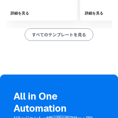
最後に、オペレーションでYoomのメール送信機能を選択
し、取得した従業員情報と招待URLを記載した案内メー
詳細を見る
詳細を見る
ルを送信するように設定します
※「トリガー」：フロー起動のきっかけとなるアクション、「オ
ペレーション」：トリガー起動後、フロー内で処理を行うアク
すべてのテンプレートを見る
ション
■このワークフローのカスタムポイント
Discordで招待URLを作成するアクションでは、招待した
いチャンネルのIDを任意で設定することが可能です。
メール送信のオペレーションでは、通知先のメールアド
レスを自由に設定できます。また、 本文は freee人事労務
から取得した従業員名やDiscordで作成した招待URLなど
を変数として埋め込み、自由にカスタマイズできます。
■注意事項
freee人事労務、DiscordのそれぞれとYoomを連携してく
ださい。
All in One
Automation
AIエージェント・API・ワークフロー・RPA