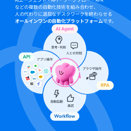
などの複数の自動化技術を組み合わせ、
人の代わりに退屈なデスクワークを終わらせる
オールインワンの自動化プラットフォーム
です。