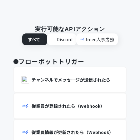
実行可能なAPIアクション
すべて
Discord
freee人事労務
フローボットトリガー
チャンネルでメッセージが送信されたら
従業員が登録されたら（Webhook）
従業員情報が更新されたら（Webhook）