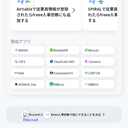
Airtableで従業員情報が登録
SPIRALで従業員情
されたらfreee人事労務にも追
れたらfreee人事労
加する
する
類似アプリ
AKASHI
BambooHR
Bonusly
CATS
CloudGate UNO
Convenia
Deel
Employment Hero
GIRITON
HENNGE One
HRBrain
HRMOS
×
Discord
freee人事労務
で他にできることをみる