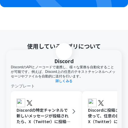
使用しているアプリについて
Discord
DiscordのAPIとノーコードで連携し、様々な業務を自動化すること
が可能です。例えば、Discord上の任意のテキストチャンネルへメッ
セージやファイルを自動的に送付を行います。
詳しくみる
テンプレート
Discordの特定チャンネルで
Discordに投稿され
新しいメッセージが投稿され
使って、任意の日時に
たら、X（Twitter）に投稿す
X（Twitter）に投稿
る