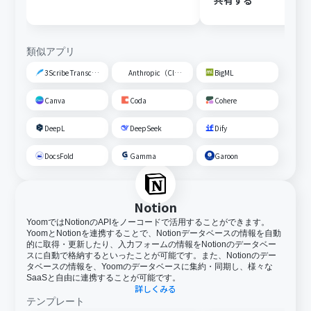
共有する
類似アプリ
3Scribe Transcription
Anthropic（Claude）
BigML
Canva
Coda
Cohere
DeepL
DeepSeek
Dify
DocsFold
Gamma
Garoon
Notion
YoomではNotionのAPIをノーコードで活用することができます。
YoomとNotionを連携することで、Notionデータベースの情報を自動
的に取得・更新したり、入力フォームの情報をNotionのデータベー
スに自動で格納するといったことが可能です。また、Notionのデー
タベースの情報を、Yoomのデータベースに集約・同期し、様々な
SaaSと自由に連携することが可能です。
詳しくみる
テンプレート