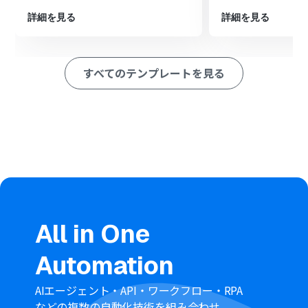
※「トリガー」：フロー起動のきっかけとなるアクション、
「オペレーション」：トリガー起動後、フロー内で処理を行う
詳細を見る
詳細を見る
アクション
■このワークフローのカスタムポイント
Notionのページ作成検知や更新先となるデータベースは
すべてのテンプレートを見る
運用に合わせて任意で設定可能です。
ChatGPTに画像を分析させる際の指示内容（プロンプ
ト）は、「画像の内容を300字で要約して」など、目的に
応じて任意の内容に設定可能です。
■注意事項
NotionとChatGPTのそれぞれとYoomを連携してくださ
い。
ChatGPT（OpenAI）のアクションを実行するには、
OpenAIのAPI有料プランの契約が必要です。（APIが使用
されたときに支払いができる状態）
詳しくはOpenAIの「
API料金
」ページをご確認くださ
All in One
い。
ChatGPTのAPI利用はOpenAI社が有料で提供しており、
Automation
API疎通時のトークンにより従量課金される仕組みとなっ
ています。そのため、API使用時にお支払いが行える状況
でない場合エラーが発生しますのでご注意ください。
AIエージェント・API・ワークフロー・RPA
などの複数の自動化技術を組み合わせ、