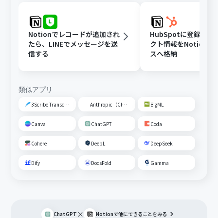
Notionでレコードが追加され
HubSpotに登録さ
たら、LINEでメッセージを送
クト情報をNotion
信する
スへ格納
類似アプリ
3Scribe Transcription
Anthropic（Claude）
BigML
Canva
ChatGPT
Coda
Cohere
DeepL
DeepSeek
Dify
DocsFold
Gamma
×
ChatGPT
Notion
で他にできることをみる