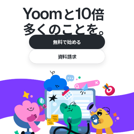
Yoom
10
と
倍
多くのことを。
無料で始める
資料請求