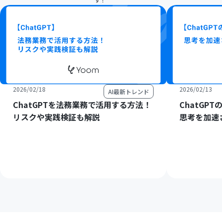
2026/02/18
2026/02/13
AI最新トレンド
ChatGPTを法務業務で活用する方法！
ChatGP
リスクや実践検証も解説
思考を加速