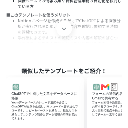
画像ベースでの情報収集や資料管理業務の自動化を検討し
ている方
■このテンプレートを使うメリット
Notionにページを作成するだけでChatGPTによる画像分
析が実行されるため、手動で内容を確認し要約する時間
を短縮できます。
手作業によるテキストの転記ミスや内容の解釈のばらつ
きを防ぎ、情報の正確性を保つことに繋がります。
■フローボットの流れ
はじめに、NotionとChatGPTをYoomと連携します。
次に、トリガーでNotionを選択し、「ページが作成され
たら」というアクションを設定します。
類似したテンプレートをご紹介！
次に、オペレーションでNotionの「ページ情報を取得」
アクションを設定し、作成されたページからファイル情報
を取得します。
次に、オペレーションでChatGPTの「テキストを生成
ChatGPTで生成した文章をデータベースに
フォームの送信内容をCh
（画像添付）」アクションを設定し、取得した画像をもと
格納
Gmailで共有する
に分析を依頼します。
Yoomデータベースのレコード選択を合図に
フォーム回答を受信後、Chat
ChatGPTが文章を生成し、同レコードへ書き込むフ
共有するフローです。問い
最後に、オペレーションでNotionの「レコードを更新す
ローです。コピー＆ペーストを減らし、転記ミスを
文も自動で要点を抽出し、
る」アクションを設定し、ChatGPTが出力した分析結果
減らしてコンテンツ制作とデータ管理の時間を節約
してチームへ素早く正確に
できます。
を元のページに追記します。