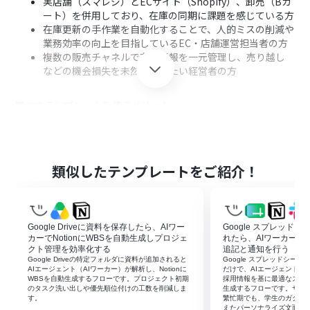
実店舗（スマレジ）とECサイト（Shopify）、卸売（Bカ
ート）を併用しており、在庫の同期に課題を感じている方
在庫更新の手作業を自動化することで、人的ミスの削減や
業務効率の向上を目指しているEC・店舗運営担当者の方
複数の販売チャネルで在庫情報を一元管理し、売り越し
などの機会損失を未然に防ぎたい経営者の方
■このテンプレートを使うメリット
スマレジでの在庫変動が即座にShopifyとBカートへ反映
されるため、手作業による転記の手間を省き、業務時間を
短縮できます。
在庫情報の更新が自動化されることで、入力漏れや間違い
類似したテンプレートをご紹介！
といったヒューマンエラーを防ぎ、常に正確な在庫数を維
持できます。
■フローボットの流れ
Google Driveに資料を保存したら、AIワー
Google スプレッド
はじめに、スマレジ、Shopify、Bカート、SlackをYoom
カーでNotionにWBSを自動生成しプロジェ
れたら、AIワーカーで
と連携します。
クト管理を効率化する
追記と通知を行う
Google Driveの特定フォルダに資料が追加されると
Google スプレッドシー
次に、トリガーとして、スマレジの「在庫数が変更された
AIエージェント（AIワーカー）が解析し、Notionに
だけで、AIエージェント（AI
ら（Webhook起動）」を設定します。
WBSを自動生成するフローです。プロジェクト初期
採用情報を基に最適なスカ
のタスク洗い出しや優先順位付けの工数を削減しま
生成するフローです。サマ
次に、AIワーカーでスマレジの在庫情報をもとに、
す。
繁忙期でも、学生のガクチ
ShopifyとBカートの在庫情報を更新するためのスキルを
えたパーソナライズ文面を