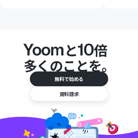
Yoom
10
と
倍
多くのことを。
無料で始める
資料請求