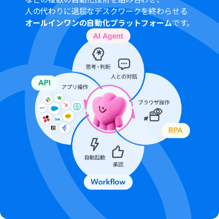
アプリとなっております。フリープラン・パーソナルプラ
人の代わりに退屈なデスクワークを終わらせる
ンの場合は設定しているフローボットのオペレーション
オールインワンの自動化プラットフォーム
です。
やデータコネクトはエラーとなりますので、ご注意くださ
い。
パーソナルプラン・ミニプラン・チームプラン・サクセス
プランなどの有料プランは、2週間の無料トライアルを行
うことが可能です。無料トライアル中には制限対象のアプ
リを使用することができます。
AIワーカーの基本設定は「
【AIワーカー】基本的な設定方
法
」をご参照ください。
AIワーカーの同時実行数・作成可能なAIワーカー数・利用
可能なAIモデルはご契約中のプランによって異なります。
AIワーカー内でご利用いただけるアプリやオペレーション
等はフローボットの利用制限と同様です。
AIワーカーは、テスト実行でも本番実行と同様にタスクを
消費しますのでご注意ください。詳細は「
【AIワーカー】
タスク実行数の計算方法
」ご参照ください。
AIワーカーはスキルを詳細に設定することで適切な処理を
実行しやすくなります。詳細は「
【AIワーカー】マニュア
ルの作成方法
」をご参照ください。
AIワーカー内で20件を超える大容量データの取得やルー
プ処理を行うと、タスクを著しく消費する可能性があるた
めご注意ください。