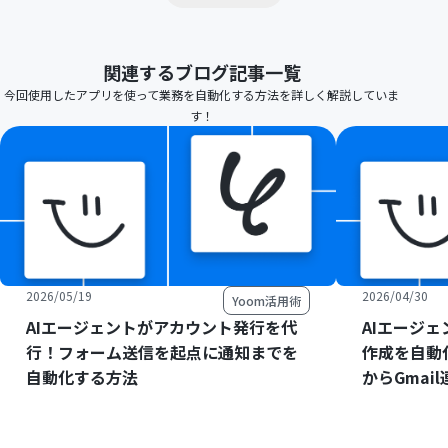
関連するブログ記事一覧
今回使用したアプリを使って業務を自動化する方法を詳しく解説していま
す！
2026/05/19
2026/04/30
Yoom活用術
AIエージェントがアカウント発行を代
AIエージ
行！フォーム送信を起点に通知までを
作成を自動
自動化する方法
からGmai