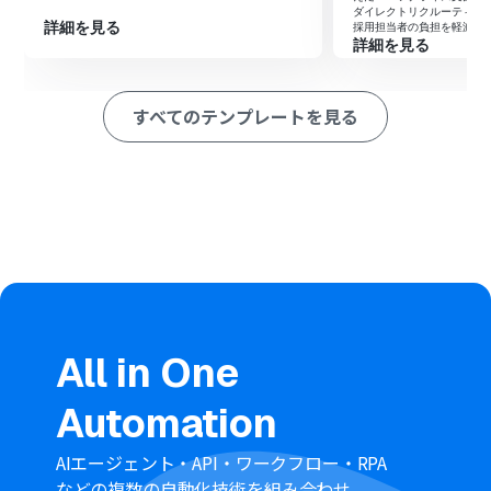
作成します。
ダイレクトリクルーティン
詳細を見る
採用担当者の負担を軽減し
詳細を見る
※「トリガー」：フロー起動のきっかけとなるアクション、「オ
ペレーション」：トリガー起動後、フロー内で処理を行うアク
ション
すべてのテンプレートを見る
■このワークフローのカスタムポイント
在庫を同期する対象のロケーションや商品カテゴリを絞
り込みたい場合は、AIワーカーへの指示内容を調整してく
ださい。
処理の結果やエラーが発生した際の通知先として、Slack
のチャンネルを任意に設定することが可能です。
■注意事項
スマレジ、Bカート、Shopify、SlackのそれぞれとYoom
を連携してください。AIワーカー内で使用するツール（ア
All in One
プリ）についてもマイアプリ連携が必要です。
Slack、スマレジ、Bカート、ShopifyとYoomを連携して
Automation
ください。
スマレジのマイアプリ連携方法は「
スマレジのマイアプ
リ登録方法
」をご参照ください。
AIエージェント・API・ワークフロー・RPA
スマレジ、Bカートはミニプラン以上でご利用いただける
などの複数の自動化技術を組み合わせ、