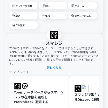
ブラウザを操作
OCR
フォーム
翻訳
要約
音声文字起こし
CSV加工
スマレジ
YoomではスマレジのAPIをノーコードで活用することができます。
スマレジと他SaaSを連携したり、スマレジの日次締め情報をSlack
やChatworkに通知することが可能です。また、Yoomのデータベース
にスマレジの情報を同期し、様々な用途で活用することも可能で
す。
詳しくみる
テンプレート
Yoomデータベースからスマ
スマレジで取引が登
レジの在庫数を更新し
らDiscordに通知する
Workplaceに通知する