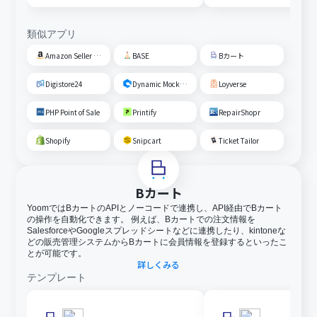
類似アプリ
Amazon Seller Central
BASE
Bカート
Digistore24
Dynamic Mockups
Loyverse
PHP Point of Sale
Printify
RepairShopr
Shopify
Snipcart
Ticket Tailor
Bカート
YoomではBカートのAPIとノーコードで連携し、API経由でBカート
の操作を自動化できます。 例えば、Bカートでの注文情報を
SalesforceやGoogleスプレッドシートなどに連携したり、kintoneな
どの販売管理システムからBカートに会員情報を登録するといったこ
とが可能です。
詳しくみる
テンプレート