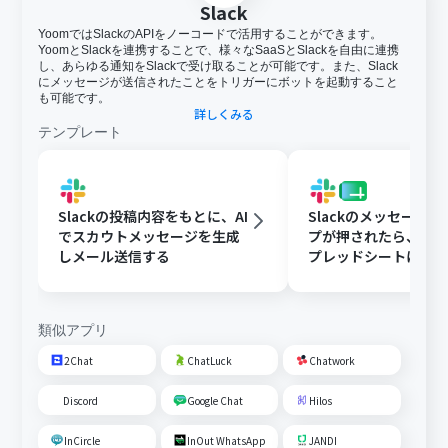
Slack
YoomではSlackのAPIをノーコードで活用することができます。
YoomとSlackを連携することで、様々なSaaSとSlackを自由に連携
し、あらゆる通知をSlackで受け取ることが可能です。また、Slack
にメッセージが送信されたことをトリガーにボットを起動すること
も可能です。
詳しくみる
テンプレート
Slackの投稿内容をもとに、AI
Slackのメッセージ
でスカウトメッセージを生成
プが押されたら、Goog
しメール送信する
プレッドシートにメ
内容を追加する
類似アプリ
2Chat
ChatLuck
Chatwork
Discord
Google Chat
Hilos
InCircle
InOut WhatsApp
JANDI