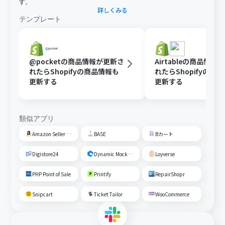
す。
詳しくみる
テンプレート
@pocketの商品情報が更新さ
Airtableの商品情報
れたらShopifyの商品情報も
れたらShopifyの商
更新する
更新する
類似アプリ
Amazon Seller Central
BASE
Bカート
Digistore24
Dynamic Mockups
Loyverse
PHP Point of Sale
Printify
RepairShopr
Snipcart
Ticket Tailor
WooCommerce