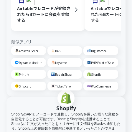
Airtableでレコードが登録さ
Airtableでレコード
れたらBカートに会員を登録
れたらBカートに商品
する
する
類似アプリ
Amazon Seller Central
BASE
Digistore24
Dynamic Mockups
Loyverse
PHP Point of Sale
Printify
RepairShopr
Shopify
Snipcart
Ticket Tailor
WooCommerce
Shopify
ShopifyのAPIとノーコードで連携し、Shopifyを用いた様々な業務を
自動化することが可能です。YoomとShopifyを連携することで、
Shopifyに注文が入ったことをトリガーに注文情報をSlackへ通知した
り、Shopify上の在庫数を自動的に更新するといったことができま