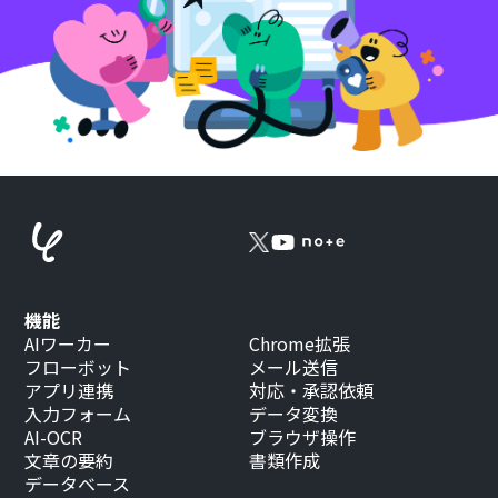
機能
AIワーカー
Chrome拡張
フローボット
メール送信
アプリ連携
対応・承認依頼
入力フォーム
データ変換
AI-OCR
ブラウザ操作
文章の要約
書類作成
データベース