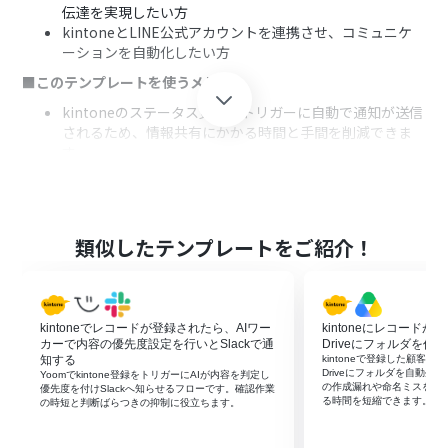
伝達を実現したい方
kintoneとLINE公式アカウントを連携させ、コミュニケ
ーションを自動化したい方
■このテンプレートを使うメリット
kintoneのステータス更新をトリガーに自動で通知が送信
されるため、情報共有にかかる時間と手間を削減できま
す。
手動での連絡作業が不要になることで、通知の漏れや遅れ
といったヒューマンエラーを防ぎ、確実な情報伝達を実現
します。
■フローボットの流れ
類似したテンプレートをご紹介！
はじめに、kintoneとLINE公式アカウントをYoomと連携
する
次に、トリガーでkintoneを選択し、「ステータスが更新
kintoneでレコードが登録されたら、AIワー
kintoneにレコードが登
されたら（Webhook起動）」というアクションを設定す
カーで内容の優先度設定を行いとSlackで通
Driveにフォルダを作成
る
知する
kintoneで登録した顧客・案
最後に、オペレーションでLINE公式アカウントの「テキ
Driveにフォルダを自動生
Yoomでkintone登録をトリガーにAIが内容を判定し
の作成漏れや命名ミスを抑
ストメッセージを送信」アクションを設定し、通知したい
優先度を付けSlackへ知らせるフローです。確認作業
る時間を短縮できます。
の時短と判断ばらつきの抑制に役立ちます。
メッセージ内容を登録する
※「トリガー」：フロー起動のきっかけとなるアクション、「オ