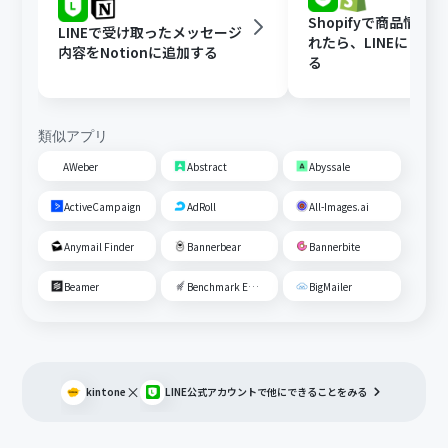
Shopifyで商品情報
LINEで受け取ったメッセージ
れたら、LINEに自動
内容をNotionに追加する
る
類似アプリ
AWeber
Abstract
Abyssale
ActiveCampaign
AdRoll
All-Images.ai
Anymail Finder
Bannerbear
Bannerbite
Beamer
Benchmark Email
BigMailer
×
kintone
LINE公式アカウント
で他にできることをみる