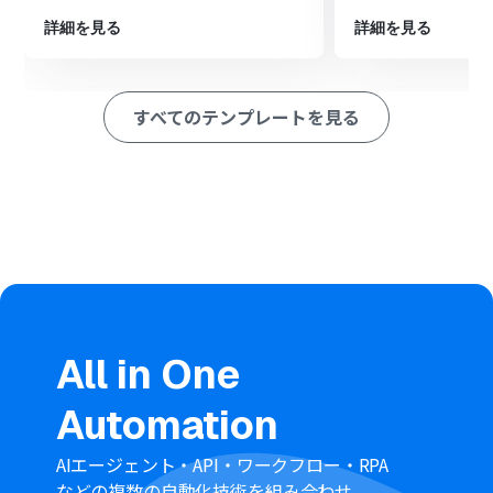
ペレーション」：トリガー起動後、フロー内で処理を行うアク
詳細を見る
詳細を見る
ション
■このワークフローのカスタムポイント
LINE公式アカウントのメッセージ送信アクションでは、
すべてのテンプレートを見る
通知先を任意に設定できます。
送信メッセージの本文は、固定のテキストだけでなく、
kintoneの更新レコードから取得した情報（案件名や更新
後のステータスなど）を変数として埋め込み、動的に作
成することが可能です。
■注意事項
kintoneとLINEをそれぞれYoomと連携させる必要があり
ます。
LINEでメッセージを送信する場合、予めユーザーIDが必
要となります。ユーザーIDの確認方法は以下をご参照くだ
All in One
さい。
https://intercom.help/yoom/ja/articles/10756296
Automation
AIエージェント・API・ワークフロー・RPA
などの複数の自動化技術を組み合わせ、