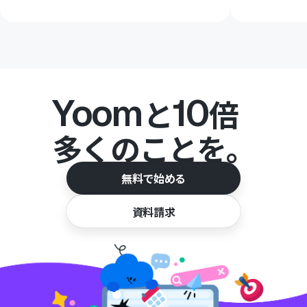
Yoom
10
と
倍
多くのことを。
無料で始める
資料請求