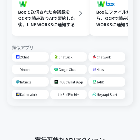
Boxで送信された会議録を
Boxにファイルが格
OCRで読み取りAIで要約した
ら、OCRで読み取りLI
後、LINE WORKSに通知する
WORKSに通知する
類似アプリ
2Chat
ChatLuck
Chatwork
Discord
Google Chat
Hilos
InCircle
InOut WhatsApp
JANDI
Kakao Work
LINE（現在利用不可）
Megaapi Start