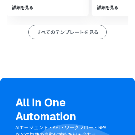
り、効率的なリードナーチャリングに繋がります。
詳細を見る
詳細を見る
LINE WORKSへのメッセージ内容や通知先のチャンネルなどを
自由にカスタマイズすることができ、自社の運用に合わせて柔
軟に対応することができます。
すべてのテンプレートを見る
■
注意事項
・Meta広告（Facebook）、LINE WORKSそれぞれとYoomを連
携してください。
All in One
Automation
AIエージェント・API・ワークフロー・RPA
などの複数の自動化技術を組み合わせ、