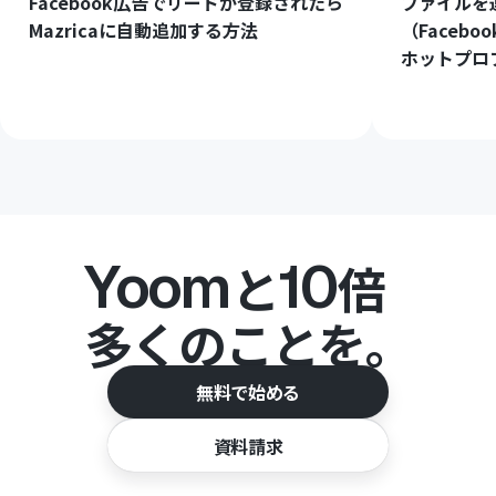
Facebook広告でリードが登録されたら
ファイルを
Mazricaに自動追加する方法
（Faceb
ホットプロ
Yoom
10
と
倍
多くのことを。
無料で始める
資料請求