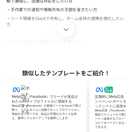
動で通知し、迅速な対応をしたい方
・手作業での通知や情報共有の手間を省きたい方
・リード情報をSlackで共有し、チーム全体の連携を強化したい
方
2.LINE WORKSを活用している企業やチーム
・LINE WORKSを導入している企業
・日常的にLINE WORKSを使用してチーム内のコミュニケーシ
ョンを行っているチームメンバー
類似したテンプレートをご紹介！
■このテンプレートを使うメリット
Meta広告（Facebook）に登録されたリード情報を直ぐに共有
Meta広告（Facebook）でリードが送信さ
定期的にMeta広告（Fa
することで、顧客からの問い合わせに対して迅速に対応するこ
れたらホットプロファイルに登録する
ンペーンレポートを取得し
とができ顧客満足の向上に繋がります。
Meta広告（Facebook）の新規リードをYoomで受け
ッドシートに追加する
取り、リアルタイムに自動でホットプロファイルへ
Meta広告（Facebook
LINE WORKSのトークルームに通知することで、チーム全体で
登録するフローです。転記の手間や入力ミスを抑
指定スケジュールで取得し、G
リード情報を共有して迅速な対応が可能になります。Meta広告
え、素早いフォローアップを後押しします。
ートへ追加するフローです
コピー＆ペーストをなくし
（Facebook）に登録されたリード情報をLINE WORKSで共有す
できます。
ることにより、チームメンバー間での情報連携がスムーズにな