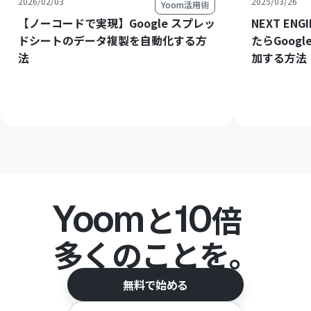
2026/02/03
2025/03/26
Yoom活用術
【ノーコードで実現】Google スプレッ
NEXT E
ドシートのデータ複製を自動化する方
たらGoog
法
加する方法
Yoom
10
と
倍
多くのことを。
無料で始める