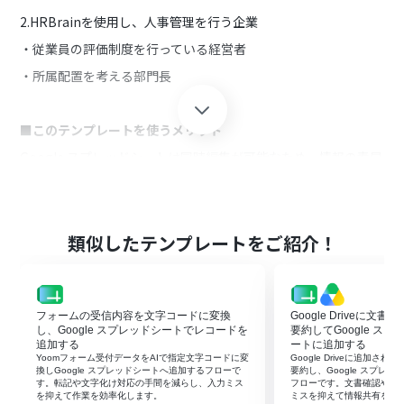
2.HRBrainを使用し、人事管理を行う企業
・従業員の評価制度を行っている経営者
・所属配置を考える部門長
■このテンプレートを使うメリット
Google スプレッドシートは同時編集が可能なため、情報の素早
い共有に有効的です。
しかし、Google スプレッドシートで更新された情報をHRBrain
へ手動で反映させるのは、非効率な働き方を継続することにな
ります。
類似したテンプレートをご紹介！
情報の正確性を保ちつつ、業務を効率化したいと考える方にこ
のフローは有効的です。
Google スプレッドシートで編集された情報を引用しHRBrainの
情報の更新を自動で行い、手作業による手間を省き業務を効率
フォームの受信内容を文字コードに変換
Google Driveに文
化します。
し、Google スプレッドシートでレコードを
要約してGoogle ス
またHRBrainへの登録を引用したデータで行うことで情報の正
追加する
ートに追加する
Yoomフォーム受付データをAIで指定文字コードに変
Google Driveに追加さ
確性も保ちます。
換しGoogle スプレッドシートへ追加するフローで
要約し、Google スプレ
す。転記や文字化け対応の手間を減らし、入力ミス
フローです。文書確認や転
を抑えて作業を効率化します。
ミスを抑えて情報共有を早