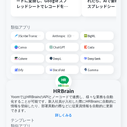
ードに変換し、Google スプ
れたら、AIで要約してG
レッドシートでレコードを追
スプレッドシートの
加する
トに追加する
類似アプリ
3Scribe Transcription
Anthropic（Claude）
BigML
Canva
ChatGPT
Coda
Cohere
DeepL
DeepSeek
Dify
DocsFold
Gamma
HRBrain
YoomではHRBrainのAPIとノーコードで連携し、様々な業務を自動
化することが可能です。新入社員が入社した際にHRBrainに自動的に
情報を登録したり、部署異動の際などに従業員情報を自動的に更新
できます。
詳しくみる
テンプレート
類似アプリ