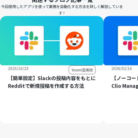
今回使用したアプリを使って業務を自動化する方法を詳しく解説していま
す！
2025/10/23
2026/02/16
Yoom活用術
【簡単設定】Slackの投稿内容をもとに
【ノーコード
Redditで新規投稿を作成する方法
Clio M