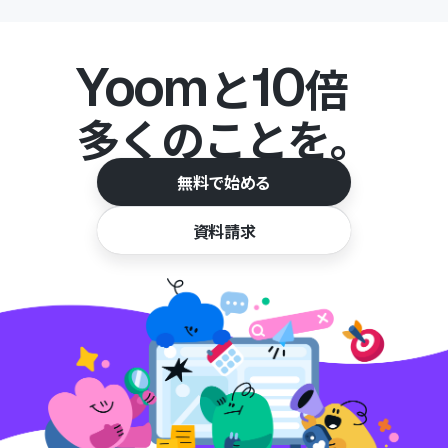
Yoom
10
と
倍
多くのことを。
無料で始める
資料請求