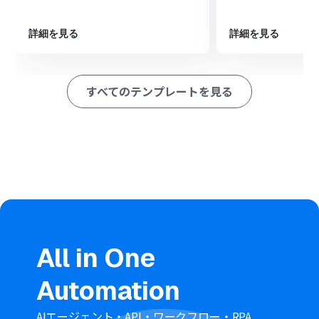
ンネルに投稿します
※「トリガー」：フロー起動のきっかけとなるアクション、「オ
詳細を見る
詳細を見る
ペレーション」：トリガー起動後、フロー内で処理を行うアク
ション
すべてのテンプレートを見る
■このワークフローのカスタムポイント
Discordのトリガー設定では、メッセージの受信を検知す
るサーバーIDとチャンネルIDを任意で設定してくださ
い。
AI機能の翻訳オペレーションでは、翻訳対象のテキスト
（前段のDiscordメッセージなど）を変数として設定し、
翻訳先の言語も自由に選択できます。
Discordにメッセージを送信するオペレーションでは、投
稿先のサーバーIDやチャンネルIDを自由に設定できるほ
か、本文に固定のテキストや前段で取得した翻訳結果な
どを変数として埋め込めます。
All in One
■注意事項
Automation
Discord、SlackのそれぞれとYoomを連携してください。
トリガーは5分、10分、15分、30分、60分の間隔で起動
間隔を選択できます。
AIエージェント・API・ワークフロー・RPA