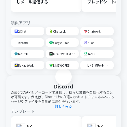
しメール送信する
プレッドシートにメ
内容を追加する
類似アプリ
2Chat
ChatLuck
Chatwork
Discord
Google Chat
Hilos
InCircle
InOut WhatsApp
JANDI
Kakao Work
LINE WORKS
LINE（現在利用不可）
Discord
DiscordのAPIとノーコードで連携し、様々な業務を自動化すること
が可能です。例えば、Discord上の任意のテキストチャンネルへメッ
セージやファイルを自動的に送付を行います。
詳しくみる
テンプレート