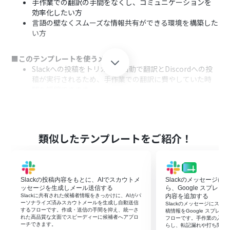
手作業での翻訳の手間をなくし、コミュニケーションを
効率化したい方
言語の壁なくスムーズな情報共有ができる環境を構築した
い方
■このテンプレートを使うメリット
Slackへの投稿をトリガーに自動で翻訳とDiscordへの投
稿が実行されるため、手作業での翻訳に費やしていた時
間を短縮できます。
翻訳時のコピー＆ペーストによる、原文の取り違えや翻訳
漏れなどのミスを防ぎ、正確な情報共有をサポートしま
す。
類似したテンプレートをご紹介！
■フローボットの流れ
はじめに、SlackとDiscordをYoomと連携します
次に、トリガーでSlackを選択し、「チャンネルでメッセ
ージが送信されたら」というアクションを設定します
Slackの投稿内容をもとに、AIでスカウトメ
Slackのメッセージ
次に、オペレーションでAI機能の「翻訳する」を選択し、
ッセージを生成しメール送信する
ら、Google スプレ
トリガーで取得したメッセージを翻訳するように設定しま
Slackに共有された候補者情報をきっかけに、AIがパ
内容を追加する
ーソナライズ済みスカウトメールを生成し自動送信
Slackのメッセージにス
す
するフローです。作成・送信の手間を抑え、統一さ
稿情報をGoogle スプレ
最後に、オペレーションでDiscordを選択し、「メッセー
れた高品質な文面でスピーディーに候補者へアプロ
フローです。手作業の入力
ーチできます。
らし、転記漏れや打ち間違
ジを送信」アクションで翻訳されたテキストを指定のチャ