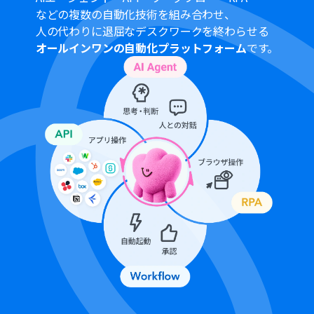
プランによって最短の起動間隔が異なりますので、ご注意
などの複数の自動化技術を組み合わせ、
ください。
人の代わりに退屈なデスクワークを終わらせる
オールインワンの自動化プラットフォーム
です。