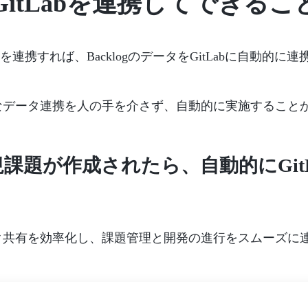
gとGitLabを連携してできるこ
bのAPIを連携すれば、BacklogのデータをGitLabに自動
なデータ連携を人の手を介さず、自動的に実施すること
新規課題が作成されたら、自動的にGitLa
ク共有を効率化し、課題管理と開発の進行をスムーズに