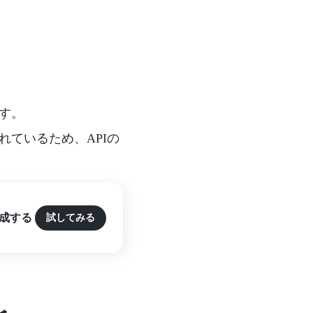
です。
されているため、APIの
作成する
試してみる