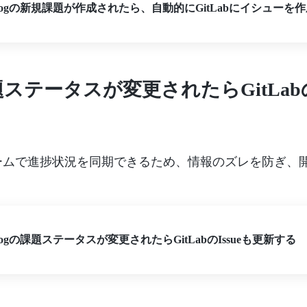
klogの新規課題が作成されたら、自動的にGitLabにイシューを
課題ステータスが変更されたらGitLabの
ームで進捗状況を同期できるため、情報のズレを防ぎ、
klogの課題ステータスが変更されたらGitLabのIssueも更新する