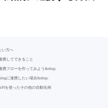
たい方へ
Labを連携してできること
abの連携フローを作ってみよう&nbsp;
cklogに連携したい場合&nbsp;
LabのAPIを使ったその他の自動化例