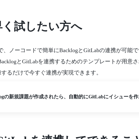
早く試したい方へ
、ノーコードで簡単にBacklogとGitLabの連携が可能
BacklogとGitLabを連携するためのテンプレートが用意
録するだけで今すぐ連携が実現できます。
klogの新規課題が作成されたら、自動的にGitLabにイシューを