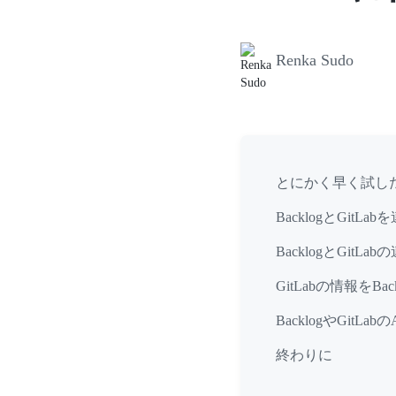
Renka Sudo
とにかく早く試し
BacklogとGit
BacklogとGitL
GitLabの情報をBa
BacklogやGit
終わりに