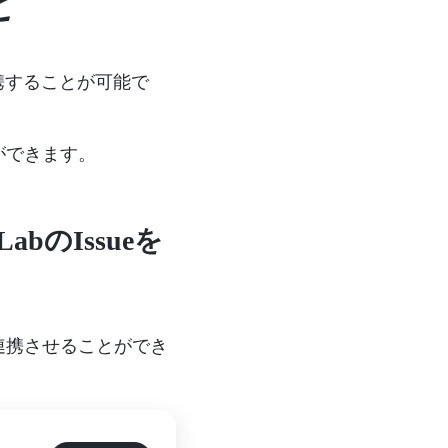
と
的に連携することが可能で
ができます。
bのIssueを
連携させることができ