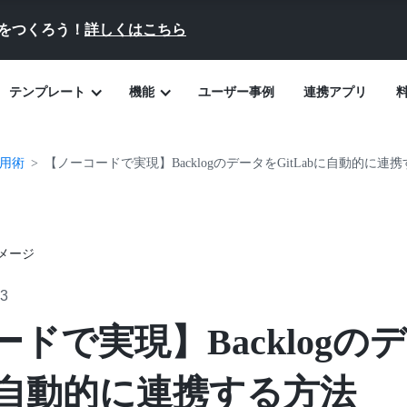
員をつくろう！
詳しくはこちら
テンプレート
機能
ユーザー事例
連携アプリ
活用術
【ノーコードで実現】BacklogのデータをGitLabに自動的に連
23
ドで実現】Backlogの
bに自動的に連携する方法