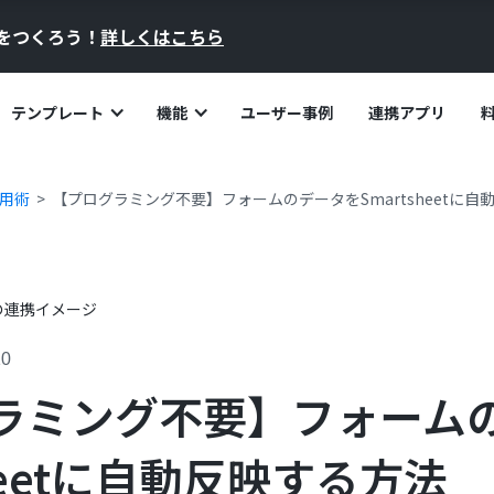
員をつくろう！
詳しくはこちら
テンプレート
機能
ユーザー事例
連携アプリ
活用術
【プログラミング不要】フォームのデータをSmartsheetに自
10
ラミング不要】フォーム
sheetに自動反映する方法