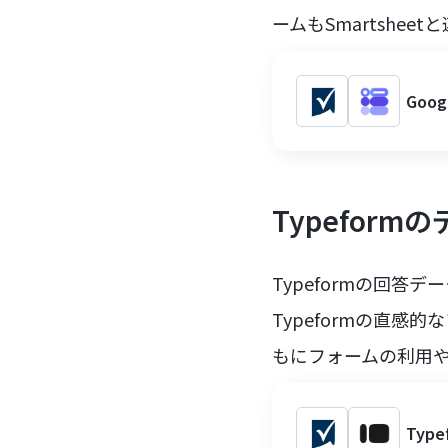
ームもSmartshe
Goo
Typeform
Typeformの回答デ
Typeformの直感
もにフォームの利用
Typ