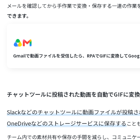
メールを確認してから手作業で変換・保存する一連の作業
できます。
Gmailで動画ファイルを受信したら、RPAでGIFに変換してGoogle
チャットツールに投稿された動画を自動でGIFに変
Slackなどのチャットツールに動画ファイルが投稿
OneDriveなどのストレージサービスに保存する
こと
チーム内での素材共有や保存の手間を減らし、コミュニケ