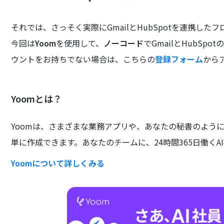
それでは、さっそく実際にGmailとHubSpotを連携し
今回は
Yoom
を使用して、
ノーコード
でGmailとHubS
ウントをお持ちでない場合は、こちらの
登録フォーム
から
Yoomとは？
Yoomは、さまざまな業務アプリや、あなたの秘書のよう
単に作成できます。あなたのチームに、24時間365日働くA
Yoomについて詳しくみる