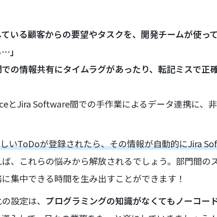
管理している顧客からの要望やタスクを、開発チームが使っているJ
る…」
門での情報共有にタイムラグがあったり、転記ミスで正
orceとJira Software間での手作業によるデータ連携
eに新しいToDoが登録されたら、その情報が自動的にJira So
れば、これらの悩みから解放されるでしょう。部門間の
務に集中できる時間を生み出すことができます！
化の設定は、
プログラミングの知識がなくてもノーコー