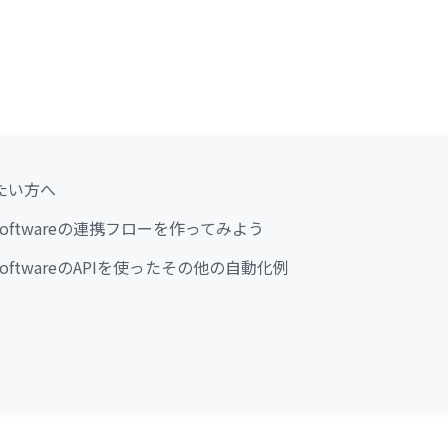
たい方へ
ira Softwareの連携フローを作ってみよう
ira SoftwareのAPIを使ったその他の自動化例