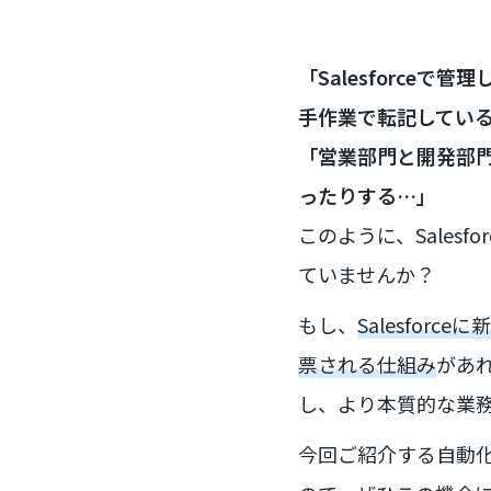
「Salesforceで
手作業で転記してい
「営業部門と開発部
ったりする…」
このように、Salesf
ていませんか？
もし、
Salesforc
票される仕組み
があ
し、より本質的な業
今回ご紹介する自動