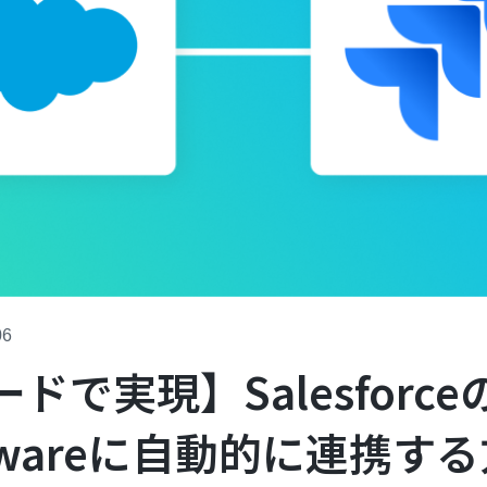
06
ドで実現】Salesforc
oftwareに自動的に連携す