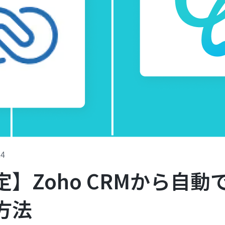
14
】Zoho CRMから自動
方法