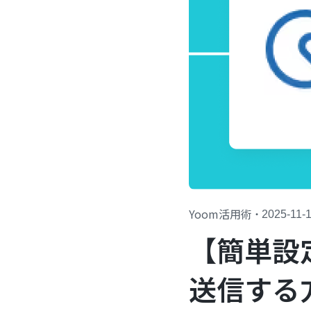
Yoom活用術
・
2025-11-
【簡単設定
送信する