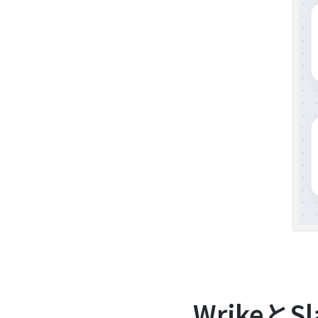
Wrikeと