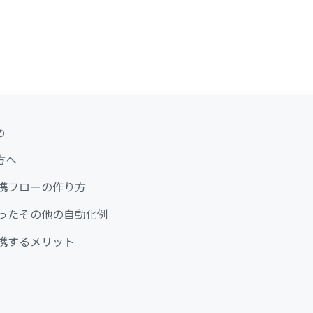
め
方へ
の連携フローの作り方
kを使ったその他の自動化例
を連携するメリット