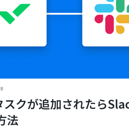
28
にタスクが追加されたらSla
方法