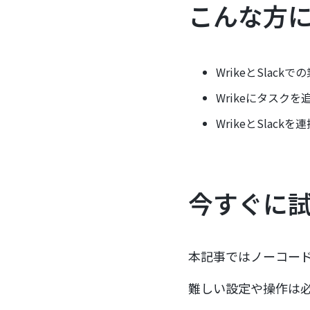
こんな方
WrikeとSlac
Wrikeにタスク
WrikeとSlac
今すぐに
本記事ではノーコード
難しい設定や操作は