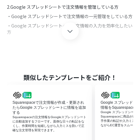
2.Google スプレッドシートで注文情報を管理している方
・Google スプレッドシートで注文情報の一元管理をしている方
・Google スプレッドシートへの注文情報の入力を効率化したい
方
■このテンプレートを使うメリット
SquarespaceはECサイトの構築や運営に役立つツールで、オン
ラインでの商品販売やサービスの提供を手軽に行うことができ
ます。
類似したテンプレートをご紹介！
しかし、注文情報の一元管理をGoogle スプレッドシートで行っ
ている場合、手動による登録作業が必要となり、非効率的だと
感じているかもしれません。
Google スプレッドシートへの注文情報の登録を効率化したい方
Squarespaceで注文情報が作成・更新され
Google スプレッド
に、このテンプレートは適しています。
たらGoogle スプレッドシートに情報を追加
情報をSquarespac
Squarespaceで注文情報が作成されるとGoogle スプレッドシー
する
Google スプレッドシー
Squarespaceに商品が
Squarespaceの注文情報をGoogleスプレッドシート
トに自動で登録することができるため、手動による登録作業を
手作業の転記や入力ミスを
に自動追加するフローです。面倒な日々の転記をな
効率化することができます。
ながらEC運営をスムーズに
くし、作業時間を短縮しながら入力ミスを防いで正
確な注文管理を実現できます。
また、Google スプレッドシートの内容は常に最新化されるた