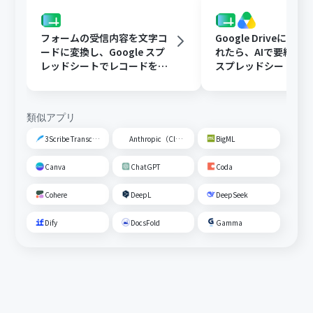
フォームの受信内容を文字コ
Google Driveに文
ードに変換し、Google スプ
れたら、AIで要約してG
レッドシートでレコードを追
スプレッドシートの
加する
トに追加する
類似アプリ
3Scribe Transcription
Anthropic（Claude）
BigML
Canva
ChatGPT
Coda
Cohere
DeepL
DeepSeek
Dify
DocsFold
Gamma