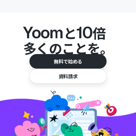
Yoom
10
と
倍
多くのことを。
無料で始める
資料請求