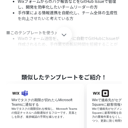
Wixフォームからのバグ報告などをGitHub Issueで管理
し、開発を効率化したいチームリーダーの方
手作業による情報連携を自動化し、チーム全体の生産性
を向上させたいと考えている方
■このテンプレートを使うメリット
Wixのフォーム送信をトリガーに自動でGitHubにIssueが
作成されるため、手作業での転記時間を短縮することが
できます。
手動での情報転記が不要になることで、入力ミスや対応漏
れといったヒューマンエラーの発生を防ぎます。
■フローボットの流れ
類似したテンプレートをご紹介！
はじめに、WixとGitHubをYoomと連携します。
次に、トリガーでWixを選択し、「フォームが送信された
ら」というアクションを設定します。
最後に、オペレーションでGitHubを選択し、「Issueを作
Wixでタスクの期限が切れたらMicrosoft
Wixで連絡先がセグメ
成」アクションを設定します。
Teamsに通知する
Squareに顧客情報を
Wixでタスクの期限切れを検知し、Microsoft Teams
Wixで連絡先がセグメント
※「トリガー」：フロー起動のきっかけとなるアクション、「オ
の指定チャネルへ自動通知するフローです。見落と
Squareに顧客情報を自
しを防ぎ、進捗確認の手間を減らせます。
力の重複作業をなくし、登
ペレーション」：トリガー起動後、フロー内で処理を行うアク
つつ、更新に割く時間を他
ション