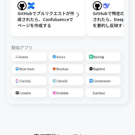
GitHubでプルリクエストが作
GitHubで特定のIss
成されたら、Confuluenceで
されたら、DeepSee
ページを作成する
を要約し反映する
類似アプリ
Asana
Avaza
Backlog
Bizer team
Brushup
BugHerd
ClickUp
Clockify
Connecteam
Crowdin
Dribbble
Everhour