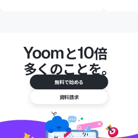
Yoom
10
と
倍
多くのことを。
無料で始める
資料請求