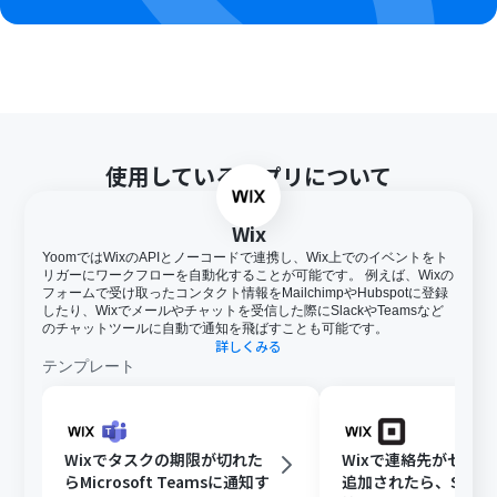
使用しているアプリについて
Wix
YoomではWixのAPIとノーコードで連携し、Wix上でのイベントをト
リガーにワークフローを自動化することが可能です。 例えば、Wixの
フォームで受け取ったコンタクト情報をMailchimpやHubspotに登録
したり、Wixでメールやチャットを受信した際にSlackやTeamsなど
のチャットツールに自動で通知を飛ばすことも可能です。
詳しくみる
テンプレート
Wixでタスクの期限が切れた
Wixで連絡先がセグ
らMicrosoft Teamsに通知す
追加されたら、Squa