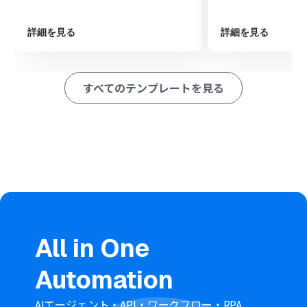
■このワークフローのカスタムポイント
GitHubでIssueを作成する際に、Wixのフォームから取得
詳細を見る
詳細を見る
した情報を各項目に自由に設定できます。例えば、フォー
ムの件名をIssueのタイトルに、問い合わせ内容を本文に
設定するなどが可能です。
すべてのテンプレートを見る
■注意事項
Wix、GitHubのそれぞれとYoomを連携してください。
Wixのフォーム回答のアウトプットはJSONPathから取得
可能です。取得方法は「
『取得する値』を追加する方法
」
をご参照ください。
All in One
Automation
AIエージェント・API・ワークフロー・RPA