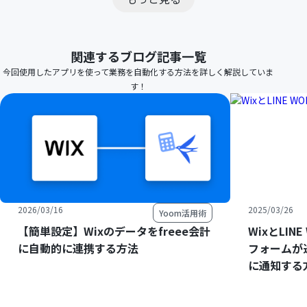
関連するブログ記事一覧
今回使用したアプリを使って業務を自動化する方法を詳しく解説していま
す！
2026/03/16
2025/03/26
Yoom活用術
【簡単設定】Wixのデータをfreee会計
WixとLIN
に自動的に連携する方法
フォームが送
に通知する