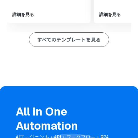
・Stripeはチームプラン・サクセスプランでのみご利用いただ
けるアプリとなっております。フリープラン・ミニプランの場合
詳細を見る
詳細を見る
は設定しているフローボットのオペレーションやデータコネク
トはエラーとなりますので、ご注意ください。
・チームプランやサクセスプランなどの有料プランは、2週間の
すべてのテンプレートを見る
無料トライアルを行うことが可能です。無料トライアル中には
制限対象のアプリを使用することができます。
All in One
Automation
AIエージェント・API・ワークフロー・RPA