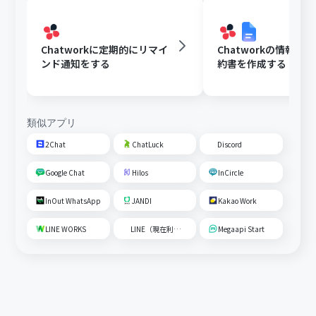
Chatworkに定期的にリマイ
Chatworkの情報を
ンド通知をする
約書を作成する
類似アプリ
2Chat
ChatLuck
Discord
Google Chat
Hilos
InCircle
InOut WhatsApp
JANDI
Kakao Work
LINE WORKS
LINE（現在利用不可）
Megaapi Start