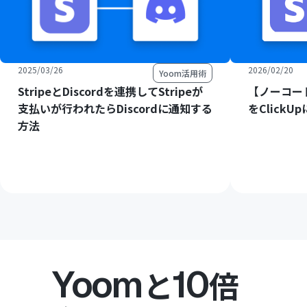
2025/03/26
2026/02/20
Yoom活用術
StripeとDiscordを連携してStripeが
【ノーコード
支払いが行われたらDiscordに通知する
をClick
方法
Yoom
10
と
倍