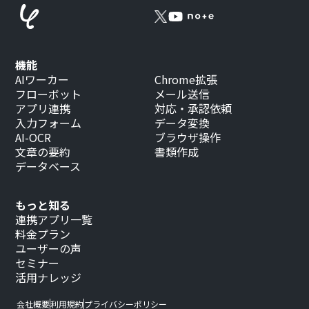
機能
AIワーカー
Chrome拡張
フローボット
メール送信
アプリ連携
対応・承認依頼
入力フォーム
データ変換
AI-OCR
ブラウザ操作
文章の要約
書類作成
データベース
もっと知る
連携アプリ一覧
料金プラン
ユーザーの声
セミナー
活用ナレッジ
会社概要
利用規約
プライバシーポリシー