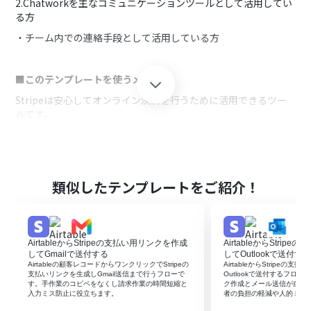
2.Chatworkを主なコミュニケーションツールとして活用してい
る方
・チーム内での連絡手段として活用している方
■このテンプレートを使うメリット
Stripeは安心してオンライン決済を行うために活用できるツー
ルです。
しかし、Stripeでの支払いの完了を毎回手作業で確認するの
は、非効率的で時間がかかります。
支払いの完了を自動で知りたいと考える方にこのフローは有効
的です。
類似したテンプレートをご紹介！
このフローを活用することで、Stripeでの支払完了をChatwork
に自動で通知し、手作業による共有の手間を省きます。
支払いの完了後の顧客対応業務にチーム全体で素早く着手する
ことで、顧客満足度向上へと繋げることができます。
AirtableからStripeの支払い用リンクを作成
AirtableからStri
してGmailで送付する
してOutlookで送付す
Airtableの顧客レコードからワンクリックでStripeの
AirtableからStripeの
■注意事項
支払いリンクを生成しGmail送信まで行うフローで
Outlookで送付するフローで
す。手作業のコピペをなくし請求作業の時間短縮と
ク作成とメール送信が自動
・Stripe、ChatworkのそれぞれとYoomを連携させてくださ
入力ミス防止に役立ちます。
者の負担の軽減や人的ミス
い。