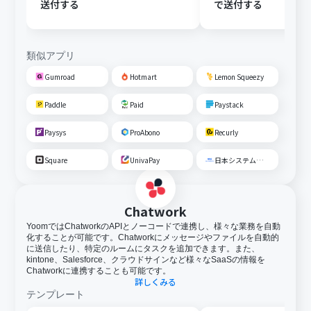
送付する
で送付する
類似アプリ
Gumroad
Hotmart
Lemon Squeezy
Paddle
Paid
Paystack
Paysys
ProAbono
Recurly
Square
UnivaPay
日本システム収納
Chatwork
YoomではChatworkのAPIとノーコードで連携し、様々な業務を自動
化することが可能です。Chatworkにメッセージやファイルを自動的
に送信したり、特定のルームにタスクを追加できます。また、
kintone、Salesforce、クラウドサインなど様々なSaaSの情報を
Chatworkに連携することも可能です。
詳しくみる
テンプレート