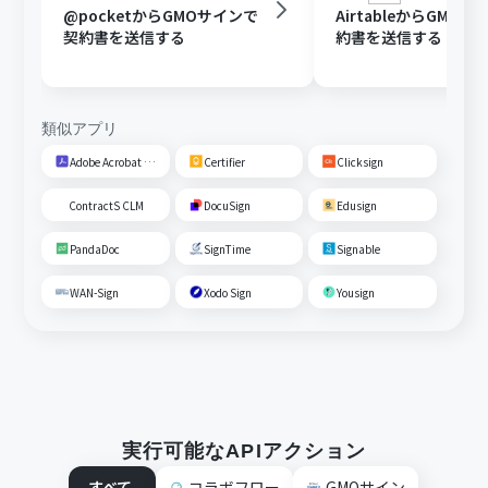
@pocketからGMOサインで
AirtableからGMO
契約書を送信する
約書を送信する
類似アプリ
Adobe Acrobat Sign
Certifier
Clicksign
ContractS CLM
DocuSign
Edusign
PandaDoc
SignTime
Signable
WAN-Sign
Xodo Sign
Yousign
実行可能なAPIアクション
すべて
コラボフロー
GMOサイン