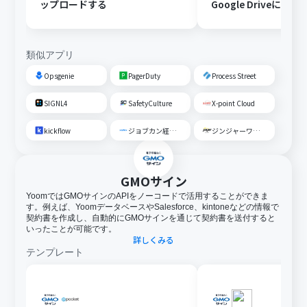
ップロードする
Google Driveにア
する
類似アプリ
Opsgenie
PagerDuty
Process Street
SIGNL4
SafetyCulture
X-point Cloud
kickflow
ジョブカン経費精算・ワークフロー
ジンジャーワークフロー
GMOサイン
YoomではGMOサインのAPIをノーコードで活用することができま
す。例えば、YoomデータベースやSalesforce、kintoneなどの情報で
契約書を作成し、自動的にGMOサインを通じて契約書を送付すると
いったことが可能です。
詳しくみる
テンプレート