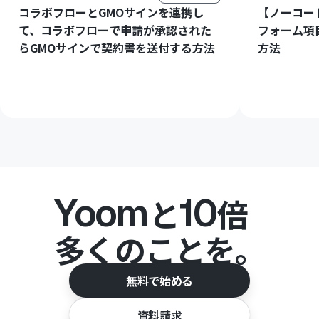
コラボフローとGMOサインを連携し
【ノーコー
て、コラボフローで申請が承認された
フォーム項
らGMOサインで契約書を送付する方法
方法
Yoom
10
と
倍
多くのことを。
無料で始める
資料請求