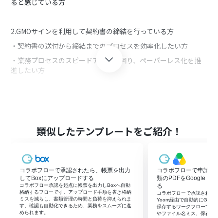
ると感じている方
2.GMOサインを利用して契約書の締結を行っている方
・契約書の送付から締結までのプロセスを効率化したい方
・業務プロセスのスピードアップを図り、ペーパーレス化を推
進したい方
■このテンプレートを使うメリット
コラボフローとGMOサインを連携させることで、申請の承認か
ら契約書送付までの作業を自動化できます。
類似したテンプレートをご紹介！
これにより、手動での作業を省略し、業務の効率化を図ること
が可能です。
プロセスの自動化により、契約書の送付漏れを防ぎ、迅速な対
応ができるようになります。
コラボフローで承認されたら、帳票を出力
コラボフローで申請が
また、手作業のミスを削減することで、管理が容易になり、業
してBoxにアップロードする
類のPDFをGoogle D
務の正確性と信頼性が向上します。
コラボフロー承認を起点に帳票を出力しBoxへ自動
る
格納するフローです。アップロード手順を省き格納
コラボフローで承認された申
このフローを導入することで、業務負荷を軽減し、他の重要な
ミスを減らし、書類管理の時間と負荷を抑えられま
Yoom経由で自動的にGoogl
業務に集中することができるでしょう。
す。確認も自動化できるため、業務をスムーズに進
保存するワークフローです
められます。
やファイル名ミス、保存漏