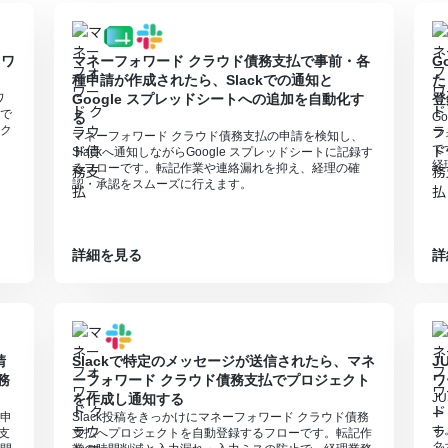
8031718
ォワ
マネーフォワード クラウド債務支払で事前・各
G
種申請が作成されたら、Slackでの通知と
た
ワ
Google スプレッドシートへの追加を自動化す
登
で
る
G
ク
フ
マネーフォワード クラウド債務支払の申請を検知し、
で
Slackへ通知しながらGoogle スプレッドシートに記録す
経
るフローです。転記作業や連絡漏れを抑え、経理の確
認・承認をスムーズに行えます。
詳細を見る
詳
請
Slackで特定のメッセージが送信されたら、マネ
J
務
ーフォワード クラウド債務支払でプロジェクト
ワ
を作成し通知する
J
ー
申
Slack投稿をきっかけにマネーフォワード クラウド債務
す
支
支払へプロジェクトを自動登録するフローです。転記作
ク