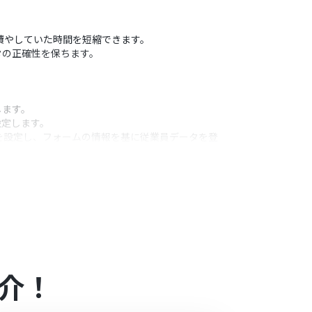
費やしていた時間を短縮できます。
タの正確性を保ちます。
します。
設定します。
を設定し、フォームの情報を基に従業員データを登
うアクション
して設定し、承認者が確認しやすいようにカスタマ
日といった値を変数として埋め込み、各項目を連携
介！