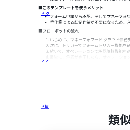
■このテンプレートを使うメリット
フォーム申請から承認、そしてマネーフォ
手作業による転記作業が不要になるため、
■フローボットの流れ
はじめに、マネーフォワード クラウド債務支
次に、トリガーでフォームトリガー機能を
続いて、オペレーションで承認依頼機能を
最後に、承認が完了したら、オペレーショ
録します。
※「トリガー」：フロー起動のきっかけとなるア
■このワークフローのカスタムポイント
承認依頼機能のアクションでは、依頼内容
イズしてください。
マネーフォワード クラウド債務支払に従
させてください。
類
■
注意事項
マネーフォワード クラウド債務支払とYoo
マネーフォワード クラウド債務支払のマイ