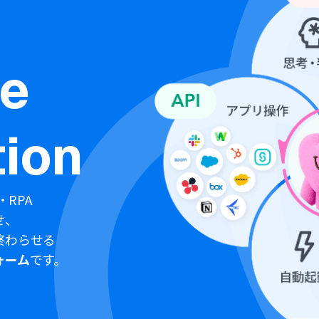
ne
ion
・RPA
せ、
終わらせる
ォーム
です。