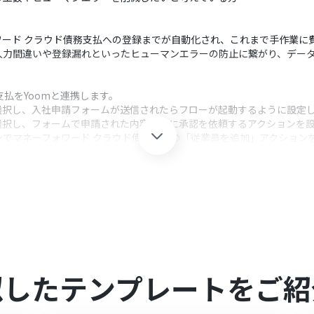
ワード クラウド債務支払への登録までが自動化され、これまで手作業に
入力間違いや登録漏れといったヒューマンエラーの防止に繋がり、デー
払をYoomと連携します。
選択し、入社申請フォームが送信されたらフローが起動するように設定
選択し、フォームで申請された内容を基に承認を依頼するアクションを
ンでマネーフォワード クラウド債務支払の「従業員を追加」アクション
クション、「オペレーション」：トリガー起動後、フロー内で処理を行
の詳細に、フォームで取得した申請者の氏名や部署などの情報を変数と
業員を追加するアクションでは、前段のフォームから取得した氏名や入社
似したテンプレートをご紹
mを連携してください。
アプリ連携方法は下記をご参照ください。