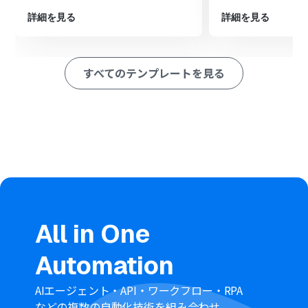
※「トリガー」：フロー起動のきっかけとなるアクション、「オ
詳細を見る
詳細を見る
ペレーション」：トリガー起動後、フロー内で処理を行うアク
ション
すべてのテンプレートを見る
■このワークフローのカスタムポイント
HubSpotのトリガー設定では、取引情報の更新をチェッ
クする間隔を任意で設定してください。
分岐機能では、通知のトリガーとしたい商談ステージな
ど、前段のHubSpotから取得した情報をもとに条件を自
由にカスタマイズしてください。
Slackへの通知設定では、メッセージを送信するチャンネ
ルやメンション先、通知するメッセージ内容などを任意
で設定してください。
■注意事項
All in One
HubSpot、SlackのそれぞれとYoomを連携してくださ
い。
Automation
トリガーは5分、10分、15分、30分、60分の間隔で起動
間隔を選択できます。
プランによって最短の起動間隔が異なりますので、ご注意
AIエージェント・API・ワークフロー・RPA
ください。
などの複数の自動化技術を組み合わせ、