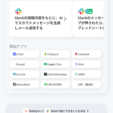
Slackの投稿内容をもとに、AI
Slackのメッセージ
でスカウトメッセージを生成
プが押されたら、Goog
しメール送信する
プレッドシートにメ
内容を追加する
類似アプリ
2Chat
ChatLuck
Chatwork
Discord
Google Chat
Hilos
InCircle
InOut WhatsApp
JANDI
Kakao Work
LINE WORKS
LINE（現在利用不可）
×
HubSpot
Slack
で他にできることをみる