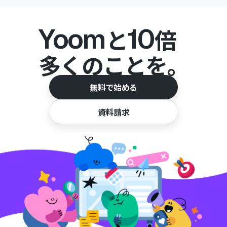
Yoom
10
と
倍
多くのことを。
無料で始める
資料請求