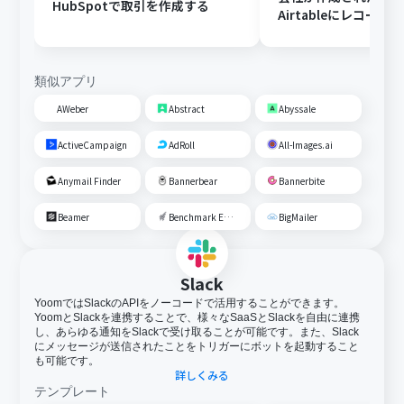
HubSpotで取引を作成する
Airtableにレコード
る
類似アプリ
AWeber
Abstract
Abyssale
ActiveCampaign
AdRoll
All-Images.ai
Anymail Finder
Bannerbear
Bannerbite
Beamer
Benchmark Email
BigMailer
Slack
YoomではSlackのAPIをノーコードで活用することができます。
YoomとSlackを連携することで、様々なSaaSとSlackを自由に連携
し、あらゆる通知をSlackで受け取ることが可能です。また、Slack
にメッセージが送信されたことをトリガーにボットを起動すること
も可能です。
詳しくみる
テンプレート