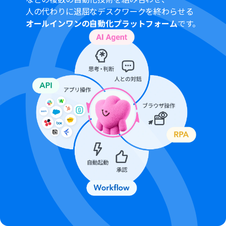
分岐はパーソナルプラン以上のプランでご利用いただけ
人の代わりに退屈なデスクワークを終わらせる
る機能（オペレーション）となっております。フリープラ
オールインワンの自動化プラットフォーム
です。
ンの場合は設定しているフローボットのオペレーション
はエラーとなりますので、ご注意ください。
パーソナルプランなどの有料プランは、2週間の無料トラ
イアルを行うことが可能です。無料トライアル中には制限
対象のアプリや機能（オペレーション）を使用すること
ができます。詳しくは、
料金プラン
のページをご参照くだ
さい。