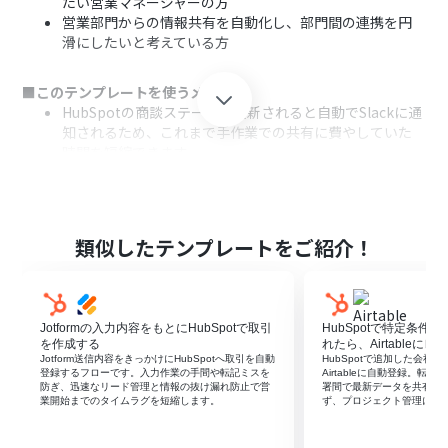
たい営業マネージャーの方
営業部門からの情報共有を自動化し、部門間の連携を円
滑にしたいと考えている方
■このテンプレートを使うメリット
HubSpotの商談ステージが更新されると自動でSlackに通
知されるため、これまで手作業での共有に費やしていた
時間を短縮できます。
手作業による情報共有で起こりがちな、通知の漏れや遅
延といったヒューマンエラーを防ぎ、確実な情報連携を実
現します。
類似したテンプレートをご紹介！
■フローボットの流れ
はじめに、HubSpotとSlackをYoomと連携します。
次に、トリガーでHubSpotを選択し、「取引が作成また
は更新されたら」というアクションを設定します。
Jotformの入力内容をもとにHubSpotで取引
HubSpotで特定条件
次に、オペレーションで分岐機能を設定し、特定の商談
を作成する
れたら、Airtableに
ステージに変更された場合のみ後続のアクションが実行さ
Jotform送信内容をきっかけにHubSpotへ取引を自動
HubSpotで追加した会社情
登録するフローです。入力作業の手間や転記ミスを
Airtableに自動登録。
れるよう条件を設定します。
防ぎ、迅速なリード管理と情報の抜け漏れ防止で営
署間で最新データを共有し
最後に、オペレーションでSlackの「チャンネルにメッセ
業開始までのタイムラグを短縮します。
ず、プロジェクト管理にも
ージを送る」アクションを設定し、指定したチャンネルに
商談情報を通知します。