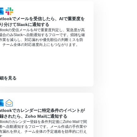
）があり、一般法人向けプランに加入していない場合には認証
utlookでメールを受信したら、AIで重要度を
り分けてSlackに通知する
utlookの受信メールをAIで重要度判定し、緊急度が高
場合のみSlackへ自動通知するフローです。煩雑な確
作業を減らし、対応漏れや優先順位の判断ミスを防
、チーム全体の対応速度向上にもつながります。
細を見る
utlookでカレンダーに特定条件のイベントが
録されたら、Zoho Mailに通知する
utlookのカレンダー登録を条件判定後にZoho Mailで関
者へ自動通知するフローです。メール作成の手作業や
有漏れを抑え、チーム全体の予定連絡を効率的に行え
す。