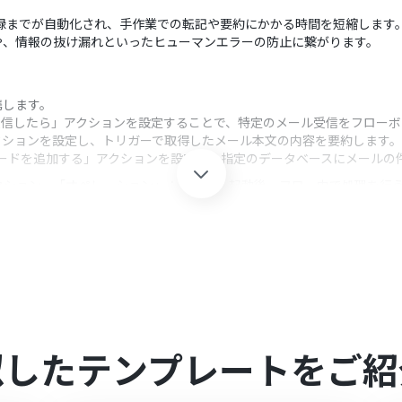
nへの記録までが自動化され、手作業での転記や要約にかかる時間を短縮します
や、情報の抜け漏れといったヒューマンエラーの防止に繋がります。
連携します。
ルを受信したら」アクションを設定することで、特定のメール受信をフロー
クションを設定し、トリガーで取得したメール本文の内容を要約します。
レコードを追加する」アクションを設定し、指定のデータベースにメール
クション、「オペレーション」：トリガー起動後、フロー内で処理を行
約対象の文章としてOutlookから取得したメール本文などを変数とし
ョンでは、情報を追加したいデータベースを任意で選択できます。また、各
を変数として埋め込んだりできます。
似したテンプレートをご紹
を連携してください。
0分の間隔で起動間隔を選択できます。
すので、ご注意ください。