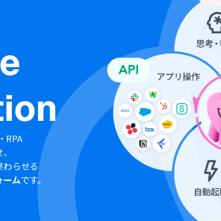
ne
ion
・RPA
せ、
終わらせる
ォーム
です。