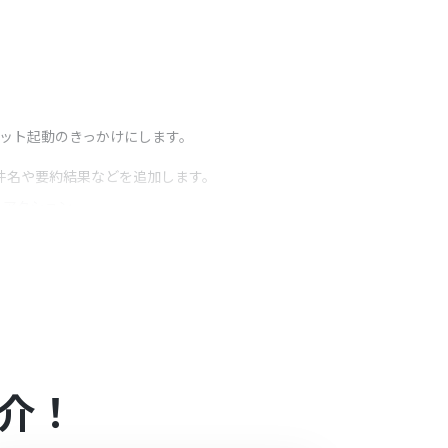
。
ボット起動のきっかけにします。
の件名や要約結果などを追加します。
うアクション
て指定し、要約の文字数や形式といった条件もカスタ
項目には固定のテキストを入力したり、Outlook
介！