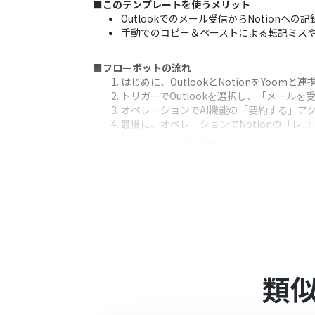
■このテンプレートを使うメリット
Outlookでのメール受信からNotio
手動でのコピー＆ペーストによる転記ミス
■フローボットの流れ
はじめに、OutlookとNotionをYoomと
トリガーでOutlookを選択し、「メー
オペレーションでAI機能の「要約する」ア
最後に、オペレーションでNotionの「
※「トリガー」：フロー起動のきっかけとなるア
■このワークフローのカスタムポイント
AI機能の「要約する」アクションでは、要
マイズが可能です。
Notionの「レコードを追加する」アクシ
の件名やAIの要約結果といった前段の情報
■注意事項
類
NotionとOutlookのそれぞれとYoom
トリガーは5分、10分、15分、30分、6
プランによって最短の起動間隔が異なりま