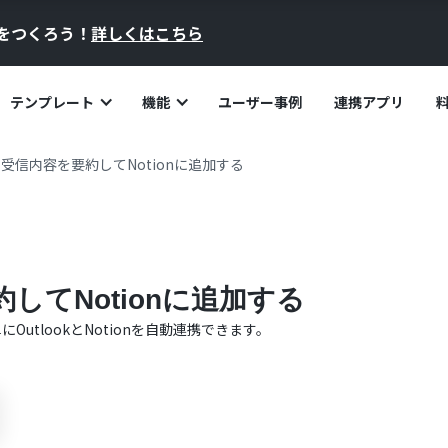
員をつくろう！
詳しくはこちら
テンプレート
機能
ユーザー事例
連携アプリ
kの受信内容を要約してNotionに追加する
約してNotionに追加する
単に
Outlook
と
Notion
を自動連携できます。