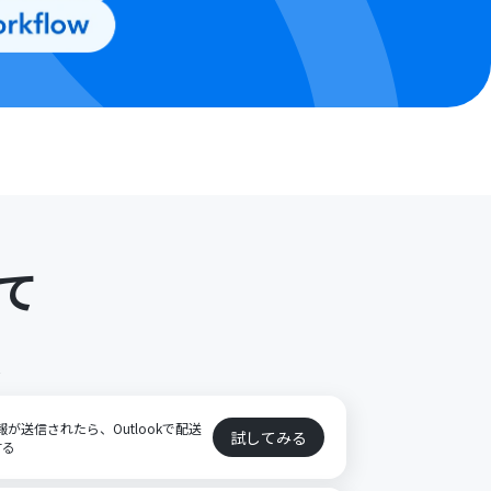
て
ト
報が送信されたら、Outlookで配送
試してみる
する