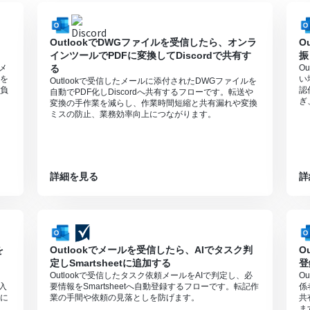
は、家庭向けプランと一般法人向けプラン（Microsoft365 Business
OutlookでDWGファイルを受信したら、オンラ
O
インツールでPDFに変換してDiscordで共有す
振
頼メ
る
O
を
い
Outlookで受信したメールに添付されたDWGファイルを
負
認
自動でPDF化しDiscordへ共有するフローです。転送や
ぎ
変換の手作業を減らし、作業時間短縮と共有漏れや変換
ミスの防止、業務効率向上につながります。
詳細を見る
詳
を
Outlookでメールを受信したら、AIでタスク判
O
定しSmartsheetに追加する
登
Outlookで受信したタスク依頼メールをAIで判定し、必
O
や入
要情報をSmartsheetへ自動登録するフローです。転記作
係
に
業の手間や依頼の見落としを防げます。
共
ま