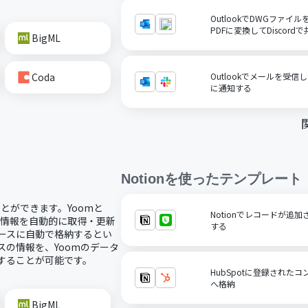
OutlookでDWGファ
PDFに変換してDiscord
BigML
Coda
Outlookでメールを受信
に通知する
Notion
を使ったテンプレート
ことができます。Yoomと
Notionでレコードが追
スの情報を自動的に取得・更新
する
ベースに自動で格納するとい
スの情報を、Yoomのデータ
携することが可能です。
HubSpotに登録されたコ
へ格納
BigML