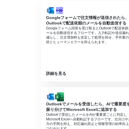
Microsoft365（旧Office365）に
に失敗する可能性があります。
Googleフォームで注文情報が送信されたら、
Outlookで配送依頼のメールを自動送信する
Googleフォーム回答を受け取るとOutlookで配送依
ールを自動送信するフローです。入力転記や送信漏れ
減らし、注文増加時も安定して処理を回せ、手作業の
担とヒューマンエラーを抑えられます。
詳細を見る
Outlookでメールを受信したら、AIで重要度
振り分けてMicrosoft Excelに追加する
Outlookで受信したメールをAIが重要度ごとに判定し
Microsoft Excelへ自動転記するフローです。仕分け
力の手間を抑え、対応漏れ防止と情報管理の効率向上
つながります。