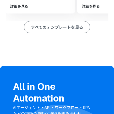
※「トリガー」：フロー起動のきっかけとなるアクション、「オ
詳細を見る
詳細を見る
ペレーション」：トリガー起動後、フロー内で処理を行うアク
ション
すべてのテンプレートを見る
■このワークフローのカスタムポイント
Gmailのトリガーでは、通知の対象としたいメールに付与
するラベルを任意で設定してください。
LINEで通知するメッセージの内容や通知先の宛名は、ご
自身の環境に合わせて自由に設定が可能です。
分岐機能で設定する条件は、添付ファイルの有無だけで
なく、「特定のキーワードが件名に含まれる場合」など、
より業務に合わせた条件にカスタムすることもできます。
■注意事項
Gmail、LINEのそれぞれとYoomを連携してください。
All in One
トリガーは5分、10分、15分、30分、60分の間隔で起動
間隔を選択できます。
Automation
プランによって最短の起動間隔が異なりますので、ご注意
ください。
分岐はパーソナルプラン以上のプランでご利用いただけ
AIエージェント・API・ワークフロー・RPA
る機能（オペレーション）となっております。フリープラ
などの複数の自動化技術を組み合わせ、