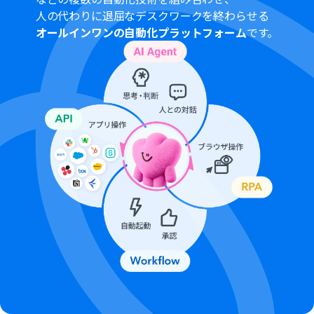
ンの場合は設定しているフローボットのオペレーション
人の代わりに退屈なデスクワークを終わらせる
はエラーとなりますので、ご注意ください。
オールインワンの自動化プラットフォーム
です。
パーソナルプランなどの有料プランは、2週間の無料トラ
イアルを行うことが可能です。無料トライアル中には制限
対象のアプリや機能（オペレーション）を使用すること
ができます。