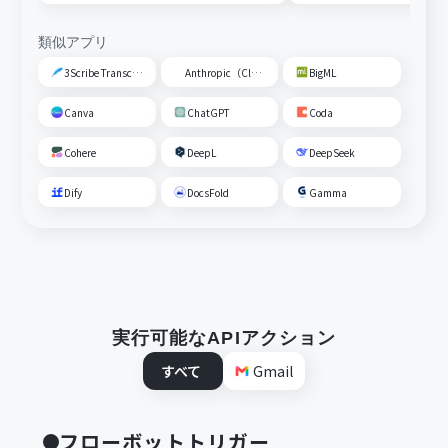
類似アプリ
3Scribe Transcription
Anthropic（Claude）
BigML
Canva
ChatGPT
Coda
Cohere
DeepL
DeepSeek
Dify
DocsFold
Gamma
実行可能なAPIアクション
すべて
Gmail
フローボットトリガー