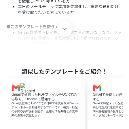
を徹底したいと考えている方
毎日のメールチェック業務を効率化し、重要な通知だけ
を受け取りたいと考えている方
■このテンプレートを使うメリット
Gmailの受信トレイを常に確認する必要がなくなり、ファ
イル付きの重要メールだけをLINEで受け取れるため、メ
ール確認の時間を短縮できます。
スマートフォンに直接通知が届くため、場所を選ばずに
重要な連絡を把握でき、対応の遅れや確認漏れといったヒ
ューマンエラーの防止に繋がります。
類似したテンプレートをご紹介！
■フローボットの流れ
はじめに、GmailとLINEをYoomと連携します。
次に、トリガーでGmailを選択し、「特定のラベルのメー
ルを受信したら」フローが起動するように設定します。
Gmailで受信したPDFファイルをOCRで読
Gmailで受信した内容
次に、「分岐機能」を利用し、受信したメールにファイ
み取り、Discordに通知する
する
ルが添付されている場合のみ、後続のアクションが実行さ
Gmail受信時にAI-OCRで添付PDFを読み取りDiscord
Gmailで特定メールを受信し
チャンネルへ自動通知するフローです。確認・転記
約し指定先に送信するフロ
れるよう条件を設定します。
の手間や共有漏れを防ぎ、正確な情報共有と作業時
間や重要情報の見落としを
最後に、LINEの「マルチキャストメッセージを送る」ア
間の創出を支援します。
す。さらにキーワード設定
クションを設定し、メールの件名や送信者情報などを指
定の宛先に通知します。