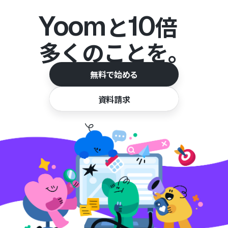
Yoom
10
と
倍
多くのことを。
無料で始める
資料請求