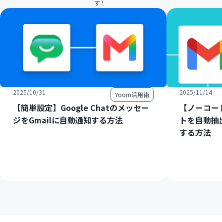
す！
2025/10/31
2025/11/14
Yoom活用術
【簡単設定】Google Chatのメッセー
【ノーコー
ジをGmailに自動通知する方法
トを自動抽
する方法