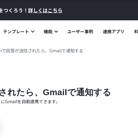
員をつくろう！
詳しくはこちら
テンプレート
機能
ユーザー事例
連携アプリ
formで回答が送信されたら、Gmailで通知する
信されたら、Gmailで通知する
単に
Gmail
を自動連携できます。