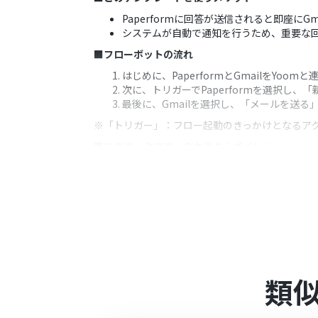
Paperformに回答が送信されると即座
システムが自動で通知を行うため、重要な
■フローボットの流れ
はじめに、PaperformとGmailをYoom
次に、トリガーでPaperformを選択し
最後に、Gmailを選択し、「メールを送
※「トリガー」：フロー起動のきっかけとなるア
■このワークフローのカスタムポイント
Gmailの「メールを送る」アクションで
通知メールの件名や本文には、固定のテキス
きます。
■注意事項
Paperform、GmailのそれぞれとYoo
トリガーは5分、10分、15分、30分、6
プランによって最短の起動間隔が異なりま
類