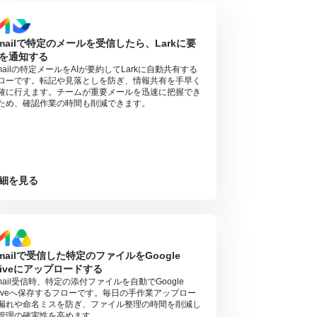
mailで特定のメールを受信したら、Larkに要
を通知する
mailの特定メールをAIが要約してLarkに自動共有する
ローです。転記や見落としを防ぎ、情報共有を手早く
確に行えます。チームが重要メールを迅速に把握でき
ため、確認作業の時間も削減できます。
細を見る
mailで受信した特定のファイルをGoogle
riveにアップロードする
mail受信時、特定の添付ファイルを自動でGoogle
riveへ保存するフローです。毎日の手作業アップロー
漏れや命名ミスを防ぎ、ファイル整理の時間を削減し
管理の確実性を高めます。