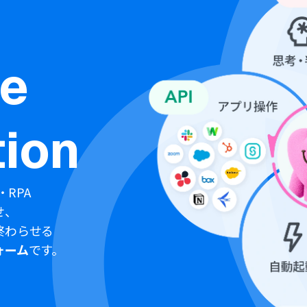
ne
ion
・RPA
せ、
終わらせる
ォーム
です。