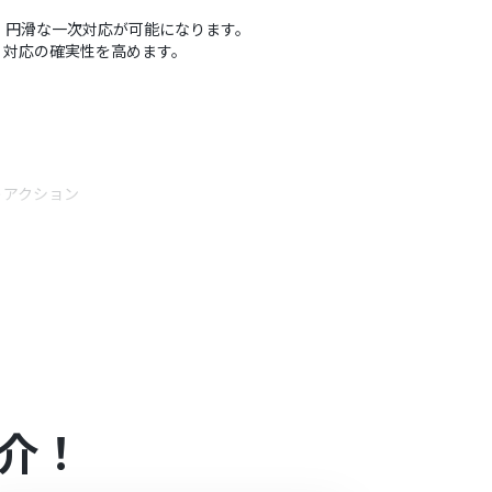
し、円滑な一次対応が可能になります。
、対応の確実性を高めます。
うアクション
由に設定することが可能です。
めるため、誰からのどのような回答かを一目で把握で
介！