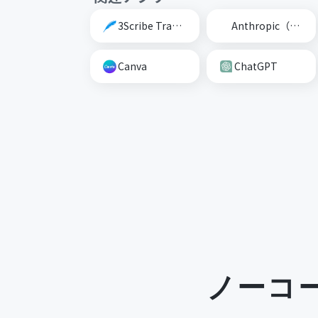
3Scribe Transcription
Anthropic（Claude）
Canva
ChatGPT
ノーコ