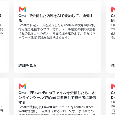
取
Gmailで受信した内容をAIで要約して、通知す
G
る
約
チ
Gmailで特定メールを受信したらYoomが本文をAI要約し
G
間
指定先に送信するフローです。メール確認の手間や重要
フ
を
情報の見落としを抑え、内容把握を速めます。さらにキ
正
ーワード設定で対象も絞り込めます。
る
詳細を見る
詳
GmailでPowerPointファイルを受信したら、オ
G
ンラインツールでWordに変換して担当者に送信
D
する
G
ル
D
Gmailで受信したPowerPointファイルをYoomのRPAで
時
ド
Wordに変換し、自動送信するフローです。手作業での
て