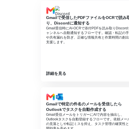
Gmailで受信したPDFファイルをOCRで読み
り、Discordに通知する
Gmail受信時にAI-OCRで添付PDFを読み取りDiscord
ャンネルへ自動通知するフローです。確認・転記の手
や共有漏れを防ぎ、正確な情報共有と作業時間の創出
支援します。
詳細を見る
Gmailで特定の件名のメールを受信したら
Outlookでタスクを自動作成する
Gmail受信メールをトリガーにAIで内容を抽出し、
Outlookタスクを自動登録するフローです。依頼メー
の見落としや転記ミスを抑え、タスク管理の確実性と
間効率を高めます。