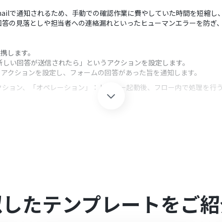
にGmailで通知されるため、手動での確認作業に費やしていた時間を短縮
回答の見落としや担当者への連絡漏れといったヒューマンエラーを防ぎ
と連携します。
、「新しい回答が送信されたら」というアクションを設定します。
る」アクションを設定し、フォームの回答があった旨を通知します。
クション、「オペレーション」：トリガー起動後、フロー内で処理を行
は、通知を送信したい宛先（担当者や特定のメーリングリストなど）を自
トだけでなく、Paperformで取得した回答内容を変数として埋め込
mを連携してください。
0分の間隔で起動間隔を選択できます。
すので、ご注意ください。
似したテンプレートをご紹