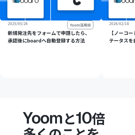
2025/05/26
2026/02/18
Yoom活用術
新規発注先をフォームで申請したら、
【ノーコード
承認後にboardへ自動登録する方法
テータスを
Yoom
10
と
倍
多くのことを。