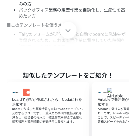
みの方
バックオフィス業務の定型作業を自動化し、生産性を高
めたい方
■このテンプレートを使うメリット
Tallyのフォームが送信されると自動でboardに発注先が
登録されるため、これまで手作業に費やしていた時間を
短縮することができます。
システムが自動で処理を行うことで、手作業による情報の
転記がなくなり、入力間違いや漏れといったヒューマンエ
ラーのリスク軽減に繋がります。
■フローボットの流れ
類似したテンプレートをご紹介！
はじめに、TallyとboardをYoomと連携します。
次に、トリガーでTallyを選択し、「Form Submission」
アクションを設定して、対象のフォームを指定します。
boardで顧客が作成されたら、Codaに行を
Airtableで発注先が登
最後に、オペレーションでboardの「発注先の登録」アク
追加する
加する
ションを設定し、トリガーで取得したフォームの情報を紐
boardで作成した顧客情報を自動でCodaテーブルへ
Airtableで発注先が登録さ
付けます。
反映するフローです。二重入力の手間や更新漏れを
ローです。boardへの発
減らし、担当者の再入力・確認作業を抑えて正確な
ことで、スピーディーな情
※「トリガー」：フロー起動のきっかけとなるアクション、「オ
顧客管理と業務時間の有効活用に役立ちます。
業務スピードを向上させる
ペレーション」：トリガー起動後、フロー内で処理を行うアク
ション