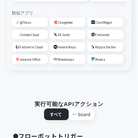
類似アプリ
@Tovas
Chargebee
ChartMogul
ClimberCloud
DX Suite
Fakturoid
Fatture in Cloud
Invoice Ninja
Klippa DocHorizon
Lexware Office
MakeLeaps
Misoca
実行可能なAPIアクション
すべて
board
フローボットトリガー