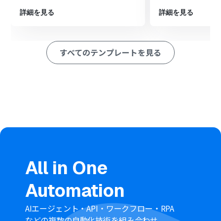
■このワークフローのカスタムポイント
詳細を見る
詳細を見る
Tallyのトリガー設定では、連携の起点としたいご自身の
フォームを任意で設定してください。
boardのオペレーション設定では、フォームから取得した
すべてのテンプレートを見る
どの情報を、boardのどの項目に登録するかを任意で設定
してください。
■注意事項
TallyとboardのそれぞれとYoomを連携してください。
All in One
Automation
AIエージェント・API・ワークフロー・RPA
などの複数の自動化技術を組み合わせ、