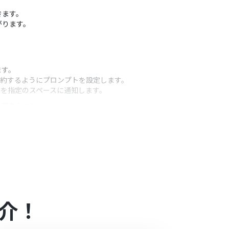
きます。
がります。
ます。
を要約するようにプロンプトを設定します。
要約文を指定のスペースに通知します。
うアクション
ルのみを処理の対象とするよう条件を設定すること
ルの件名などの情報を変数としてプロンプト内に埋め
加したりするなど、通知内容を柔軟にカスタマイズで
介！