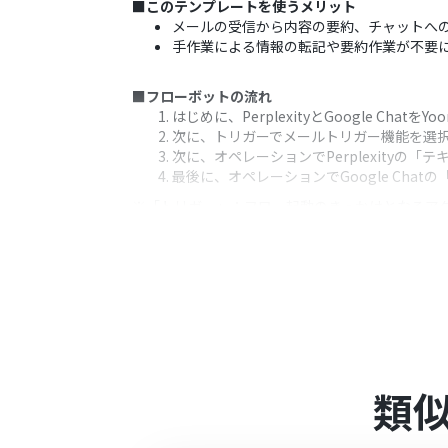
■このテンプレートを使うメリット
メールの受信から内容の要約、チャットへ
手作業による情報の転記や要約作業が不要
■フローボットの流れ
はじめに、PerplexityとGoogle Chat
次に、トリガーでメールトリガー機能を選
次に、オペレーションでPerplexity
最後に、オペレーションでGoogle Cha
※「トリガー」：フロー起動のきっかけとなるア
■このワークフローのカスタムポイント
メールトリガー機能では、生成するメール
が可能です。
Perplexityのオペレーションでは、
込めます。
Google Chatへの通知では、メッセ
きます。
類
■注意事項
Perplexity、Google Chatのそれぞれ