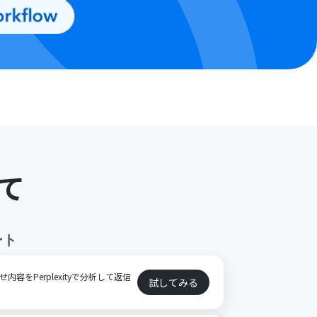
て
ート
内容をPerplexityで分析して返信
試してみる