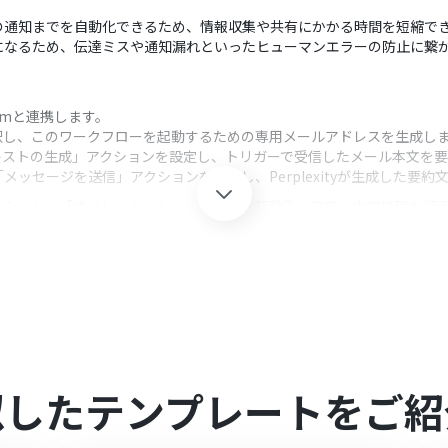
の通知までを自動化できるため、情報収集や共有にかかる時間を短縮で
になるため、伝達ミスや通知漏れといったヒューマンエラーの防止に繋
をYoomと連携します。
択し、このワークフローを起動するための専用メールアドレスを生成し
の「テキストの生成」アクションを設定し、トリガーで受信したメール本文
tの「メッセージを送信」アクションを設定し、Perplexityが生成した
クション、「オペレーション」：トリガー起動後、フロー内で処理を行
アドレスの一部を任意で指定できるほか、特定の件名や本文を含むメー
要約のスタイルなどを指示するプロンプトを自由に設定でき、受信したメー
ージを送信するスペースを任意に指定したり、要約結果の前後に定型文を追
似したテンプレートをご紹
とYoomを連携してください。