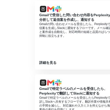
Google Chatとの連携はGoogle Wor
Gmailで受信した問い合わせ内容をPerplexit
分析して返信案を作成し、通知する
Gmailの問い合わせメールを受信したら、Perplexity
信案を生成しSlackに通知するフローです。メール確
と案作成を自動化し、対応時間の短縮と品質のばらつ
抑制に役立ちます。
詳細を見る
Gmailで特定ラベルのメールを受信したら、
Perplexityで翻訳してSlackに通知する
Gmailで特定ラベルのメールを受信したらPerplexity
訳しSlackへ共有するフローです。翻訳作業や情報共
の手間を減らし、対応漏れや入力ミスを抑えながら海
案件の進行を円滑にします。