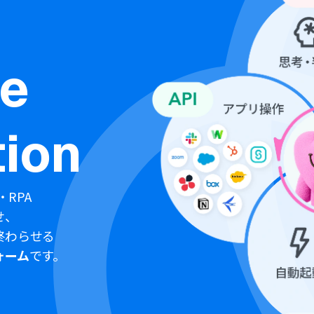
ne
ion
・RPA
せ、
終わらせる
ォーム
です。