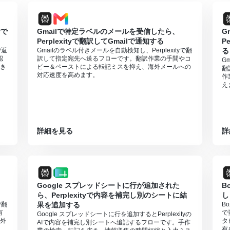
kspaceの場合のみ可能です。詳細は「
Google Chatでスペースにメッセー
yで
Gmailで特定ラベルのメールを受信したら、
G
Perplexityで翻訳してGmailで通知する
P
で返
Gmailのラベル付きメールを自動検知し、Perplexityで翻
る
認
訳して指定宛先へ送るフローです。翻訳作業の手間やコ
G
き
ピー＆ペーストによる転記ミスを抑え、海外メールへの
翻
対応速度を高めます。
作
え
詳細を見る
詳
Google スプレッドシートに行が追加された
B
ら、Perplexityで内容を補完し別のシートに結
し
で翻
果を追加する
B
有
で
Google スプレッドシートに行を追加するとPerplexityの
外
タ
AIで内容を補完し別シートへ追記するフローです。手作
有