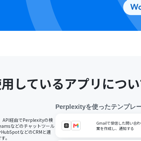
使用しているアプリについ
Perplexity
を使ったテンプレ
API経由でPerplexityの検
Gmailで受信した問い合わせ
Teamsなどのチャットツール
案を作成し、通知する
eやHubSpotなどのCRMと連
です。