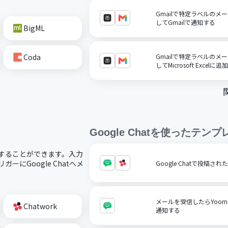
Gmailで特定ラベルのメール
してGmailで通知する
BigML
Coda
Gmailで特定ラベルのメール
してMicrosoft Excelに
Google Chat
を使ったテンプ
で活用することができます。入力
ーにGoogle Chatへメ
Google Chatで投稿され
メールを受信したらYoomメ
Chatwork
通知する