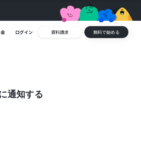
料金
ログイン
資料請求
無料で始める
atに通知する