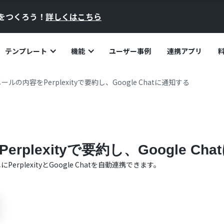
員をつくろう！
詳しくはこちら
テンプレート
機能
ユーザー事例
連携アプリ
ルの内容をPerplexityで要約し、Google Chatに通知する
plexityで要約し、Google Ch
単に
Perplexity
と
Google Chat
を自動連携できます。