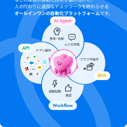
うことが可能です。無料トライアル中には制限対象のアプ
人の代わりに退屈なデスクワークを終わらせる
リを使用することができます。
オールインワンの自動化プラットフォーム
です。