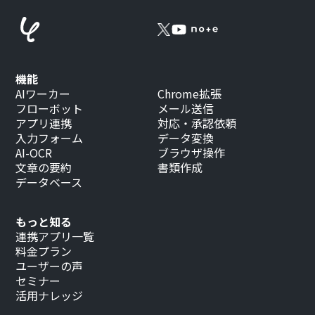
機能
AIワーカー
Chrome拡張
フローボット
メール送信
アプリ連携
対応・承認依頼
入力フォーム
データ変換
AI-OCR
ブラウザ操作
文章の要約
書類作成
データベース
もっと知る
連携アプリ一覧
料金プラン
ユーザーの声
セミナー
活用ナレッジ