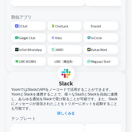
類似アプリ
2Chat
ChatLuck
Discord
Google Chat
Hilos
InCircle
InOut WhatsApp
JANDI
Kakao Work
LINE WORKS
LINE（現在利用不可）
Megaapi Start
Slack
YoomではSlackのAPIをノーコードで活用することができます。
YoomとSlackを連携することで、様々なSaaSとSlackを自由に連携
し、あらゆる通知をSlackで受け取ることが可能です。また、Slack
にメッセージが送信されたことをトリガーにボットを起動すること
も可能です。
詳しくみる
テンプレート