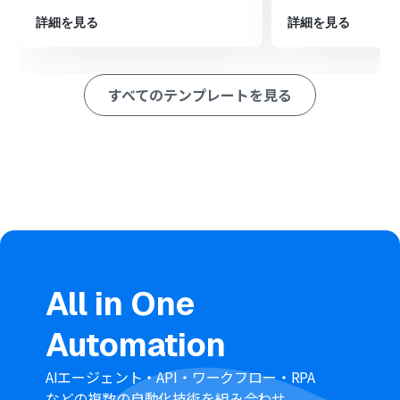
※「トリガー」：フロー起動のきっかけとなるアクション、「オ
詳細を見る
詳細を見る
ペレーション」：トリガー起動後、フロー内で処理を行うアク
ション
すべてのテンプレートを見る
■このワークフローのカスタムポイント
AIの要約オペレーションでは、Slackから受け取ったメッ
セージ本文から、必要な情報を抽出して簡潔にまとめる
よう指示内容を任意で設定できます。
Chatworkへの送信オペレーションでは、要約された情報
をどのルームに、誰宛に送信するかを自由にカスタマイ
ズすることが可能です。
■注意事項
Slack、ChatworkのそれぞれとYoomを連携してくださ
い。
All in One
要約機能はミニプラン以上でご利用いただけるアプリと
なっております。フリープラン・パーソナルプランの場合
Automation
は設定しているフローボットのオペレーションやデータ
コネクトはエラーとなりますので、ご注意ください。
パーソナルプラン・ミニプラン・チームプラン・サクセス
AIエージェント・API・ワークフロー・RPA
プランなどの有料プランは、2週間の無料トライアルを行
などの複数の自動化技術を組み合わせ、