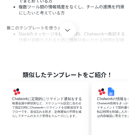
でまとめている方
複数ツール間の情報格差をなくし、チームの連携を円滑
にしたいと考えている方
■このテンプレートを使うメリット
Slackのメッセージを確認し要約、Chatworkへ転記する
作業が自動化されるため、情報共有にかかる時間を短縮
できます。
手作業による情報の転記ミスや要約の抜け漏れを防ぎ、正
確な情報を関係者へ共有することが可能になります。
■フローボットの流れ
類似したテンプレートをご紹介！
はじめに、SlackとChatworkをYoomと連携します。
次に、トリガーでSlackを選択し、特定のチャンネルにメ
ッセージが投稿されたらフローが起動するよう設定しま
す。
Chatworkに定期的にリマインド通知をする
Chatworkの情報を
次に、オペレーションでAI機能の「要約する」アクション
毎週会議や締切前など、スケジュール設定に合わせ
Chatwork投稿をきっかけに
て指定日時にChatworkへリマインドを自動送信する
ドキュメントで契約書を自
を設定し、トリガーで取得したSlackのメッセージを要約
フローです。送信忘れを防ぎ、定例通知の手間を減
転記時間を削減し入力ミス
します。
らしてチームのタスク管理をスムーズにします。
は内容確認に専念できます
最後に、オペレーションでChatworkを選択し、AIによっ
て要約されたテキストを指定のチャットに送信するよう
設定します。