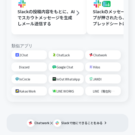
Slackの投稿内容をもとに、AI
Slackのメッセージ
でスカウトメッセージを生成
プが押されたら、Goog
しメール送信する
プレッドシートにメ
内容を追加する
類似アプリ
2Chat
ChatLuck
Chatwork
Discord
Google Chat
Hilos
InCircle
InOut WhatsApp
JANDI
Kakao Work
LINE WORKS
LINE（現在利用不可）
×
Chatwork
Slack
で他にできることをみる