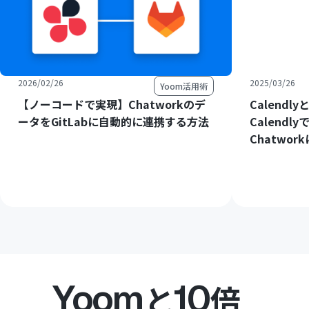
2026/02/26
2025/03/26
Yoom活用術
【ノーコードで実現】Chatworkのデ
Calendl
ータをGitLabに自動的に連携する方法
Calend
Chatwo
Yoom
10
と
倍