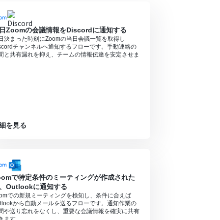
ル中には制限対象のアプリやAI機能（オペレーシ
日Zoomの会議情報をDiscordに通知する
日決まった時刻にZoomの当日会議一覧を取得し
iscordチャンネルへ通知するフローです。手動連絡の
間と共有漏れを抑え、チームの情報伝達を安定させま
。
細を見る
oomで特定条件のミーティングが作成された
、Outlookに通知する
oomでの新規ミーティングを検知し、条件に合えば
utlookから自動メールを送るフローです。通知作業の
間や送り忘れをなくし、重要な会議情報を確実に共有
きます。