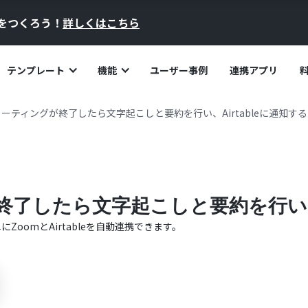
員をつくろう！
詳しくはこちら
テンプレート
機能
ユーザー事例
連携アプリ
ミーティングが終了したら文字起こしと要約を行い、Airtableに通知する
終了したら文字起こしと要約を行い、A
単に
Zoom
と
Airtable
を自動連携できます。