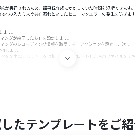
要約が実行されるため、議事録作成にかかっていた時間を短縮できます
ableへの入力ミスや共有漏れといったヒューマンエラーの発生を防ぎま
携します。
ティングが終了したら」を設定します。
ティングのレコーディング情報を取得する」アクションを設定し、次に
取得します。
ータを文字起こしする」を選択し、ダウンロードした音声ファイルをテ
で、文字起こししたテキストから要点を抽出します。
の「レコードを作成する」アクションを設定し、生成された要約や文字起こ
クション、「オペレーション」：トリガー起動後、フロー内で処理を行
定事項やネクストアクションなど、議事録として抽出したい項目を任意
アクションでは、記録先のテーブルやフィールドを自由に指定でき、前段の
似したテンプレートをご紹
連携してください。
レーションはチームプラン・サクセスプランでのみご利用いただける機能