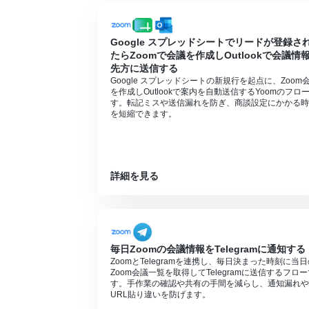
合は設定しているフローボットのオペレー
チームプランやサクセスプランなどの有料プ
ョン）を使用することができます。
Google スプレッドシートでリードが登録さ
Zoomのプランによって利用できるアクシ
たらZoomで会議を作成しOutlookで会議情
現時点では以下のアクションはZoomの有
先方に送信する
・ミーティングが終了したら
Google スプレッドシートの新規行を起点に、Zoom
・ミーティングのレコーディング情報を取
を作成しOutlookで案内を自動送信するYoomのフロ
す。転記ミスや送信漏れを防ぎ、商談設定にかかる時
を短縮できます。
詳細を見る
毎日Zoomの会議情報をTelegramに通知する
ZoomとTelegramを連携し、毎日決まった時刻に当
Zoom会議一覧を取得してTelegramに送信するフロ
す。手作業の確認や共有の手間を減らし、通知漏れや
URL貼り違いを防げます。