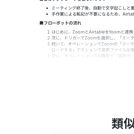
ミーティング終了後、自動で文字起こしと
手作業による転記が不要になるため、Airt
■フローボットの流れ
はじめに、ZoomとAirtableをYoomと連
次に、トリガーでZoomを選択し、「ミー
続いて、オペレーションでZoomの「ミー
ロードする」アクションで音声ファイルを
次に、オペレーションのAI機能で「音声デ
さらに、AI機能の「要約する」アクション
最後に、オペレーションでAirtable
※「トリガー」：フロー起動のきっかけとなるア
■このワークフローのカスタムポイント
AI機能の「要約する」アクションでは、決
Airtableの「レコードを作成する」
どを変数として埋め込めます。
■
注意事項
類
Zoom、AirtableのそれぞれとYoomを
OCRまたは音声を文字起こしするAIオペ