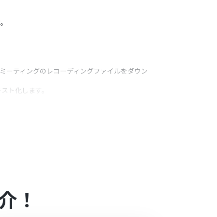
。
す。
「ミーティングのレコーディングファイルをダウン
キスト化します。
し全文などを任意のテーブルに記録します。
うアクション
に設定することが可能です。
オペレーションで取得したミーティング情報や要約な
介！
となっております。フリープラン・ミニプランの場