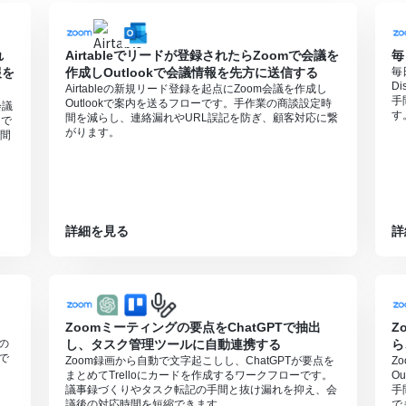
ションはエラーとなりますので、ご注意ください。
ランは、2週間の無料トライアルを行うことが可能です。無料トライア
れ
Airtableでリードが登録されたらZoomで会議を
毎
ョンとそうでないアクションがあるため、ご注意ください。
報を
作成しOutlookで会議情報を先方に送信する
毎
料プランのみ利用可能です。
D
Airtableの新規リード登録を起点にZoom会議を作成し
手
Outlookで案内を送るフローです。手作業の商談設定時
会議
得する（クラウド上に存在するレコーディングのみ取得可能なため）
す
間を減らし、連絡漏れやURL誤記を防ぎ、顧客対応に繋
ーで
がります。
間
詳細を見る
詳
Zoomミーティングの要点をChatGPTで抽出
Z
日の
し、タスク管理ツールに自動連携する
ら
ーで
Zoom録画から自動で文字起こしし、ChatGPTが要点を
Z
まとめてTrelloにカードを作成するワークフローです。
O
議事録づくりやタスク転記の手間と抜け漏れを抑え、会
手
議後の対応時間を短縮できます。
で