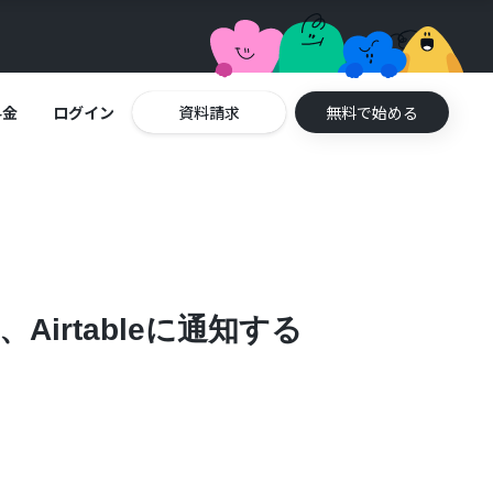
料金
ログイン
資料請求
無料で始める
irtableに通知する