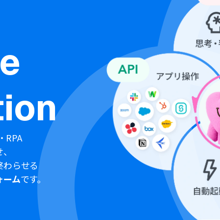
ne
ion
・RPA
せ、
終わらせる
ォーム
です。