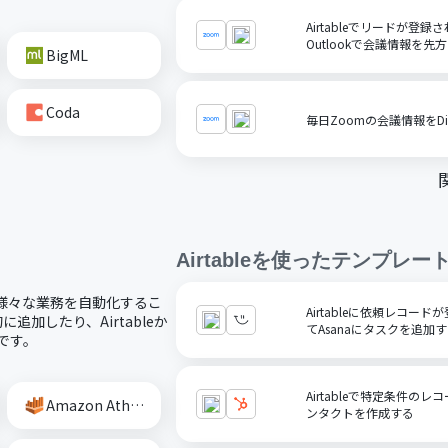
Airtableでリードが登
Outlookで会議情報を先
BigML
Coda
毎日Zoomの会議情報をDi
Airtable
を使ったテンプレー
し、様々な業務を自動化するこ
Airtableに依頼レコー
追加したり、Airtableか
てAsanaにタスクを追加
です。
Airtableで特定条件の
Amazon Athena
ンタクトを作成する