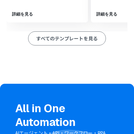
最後に、オペレーションでDropboxの「指定のフォルダ
にファイルを移動」アクションを設定し、ファイルの移動
先フォルダを指定します。
詳細を見る
詳細を見る
※「トリガー」：フロー起動のきっかけとなるアクション、「オ
ペレーション」：トリガー起動後、フロー内で処理を行うアク
ション
すべてのテンプレートを見る
■このワークフローのカスタムポイント
スケジュールトリガー機能の設定で、フローボットを実行
したい時刻や曜日、日付などを任意で設定してくださ
い。
分岐機能では、ファイル名や拡張子など、特定の条件に合
致するファイルのみを移動の対象とするようカスタムす
ることが可能です。
■注意事項
DropboxとYoomを連携してください。
All in One
「同じ処理を繰り返す」オペレーション間の操作は、チ
ームプラン・サクセスプランでのみご利用いただける機能
Automation
となっております。フリープラン・ミニプランの場合は設
定しているフローボットのオペレーションやデータコネ
クトはエラーとなりますので、ご注意ください。
AIエージェント・API・ワークフロー・RPA