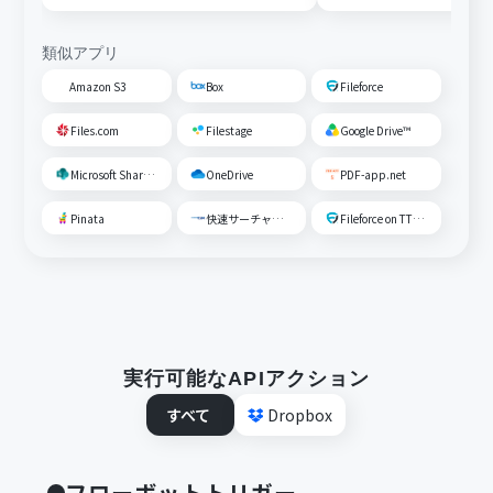
類似アプリ
Amazon S3
Box
Fileforce
Files.com
Filestage
Google Drive™
Microsoft SharePoint
OneDrive
PDF-app.net
Pinata
快速サーチャーGX
Fileforce on TTS Cloud
実行可能なAPIアクション
すべて
Dropbox
フローボットトリガー