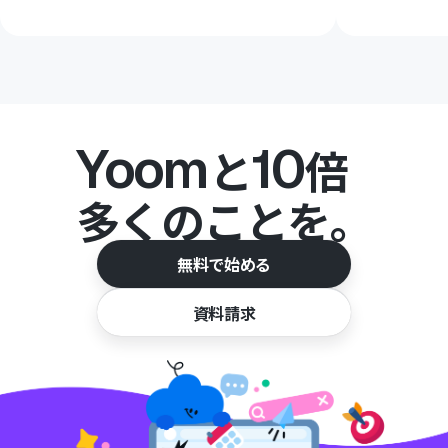
Yoom
10
と
倍
多くのことを。
無料で始める
資料請求