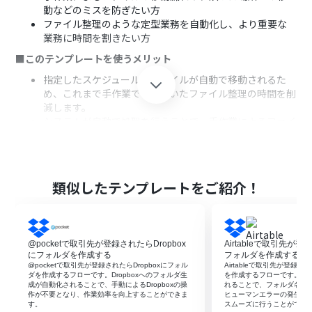
動などのミスを防ぎたい方
ファイル整理のような定型業務を自動化し、より重要な
業務に時間を割きたい方
■このテンプレートを使うメリット
指定したスケジュールでファイルが自動で移動されるた
め、これまで手作業で行っていたファイル整理の時間を削
減します。
システムが自動で処理を行うことで、手作業によるファイ
ルの移動漏れや、移動先フォルダの間違いといったヒュ
ーマンエラーを防止します。
■フローボットの流れ
類似したテンプレートをご紹介！
はじめに、DropboxをYoomと連携します。
次に、「スケジュールトリガー機能」を選択し、「指定し
たスケジュールになったら」というアクションで実行した
い日時を設定します。
@pocketで取引先が登録されたらDropbox
Airtableで取引先が登
続いて、Dropboxの「フォルダ内のファイル一覧を取
にフォルダを作成する
フォルダを作成する
得」アクションを設定し、整理対象のファイルが格納され
@pocketで取引先が登録されたらDropboxにフォル
Airtableで取引先が登録さ
ているフォルダを指定します。
ダを作成するフローです。Dropboxへのフォルダ生
を作成するフローです。フ
成が自動化されることで、手動によるDropboxの操
れることで、フォルダ名の
次に、ファイルが存在する場合のみ後続の処理を実行す
作が不要となり、作業効率を向上することができま
ヒューマンエラーの発生を
るよう「分岐機能」を設定します。
す。
スムーズに行うことができ