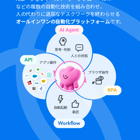
チームプランやサクセスプランなどの有料プランは、2週
などの複数の自動化技術を組み合わせ、
間の無料トライアルを行うことが可能です。無料トライア
人の代わりに退屈なデスクワークを終わらせる
ル中には制限対象のアプリや機能（オペレーション）を
オールインワンの自動化プラットフォーム
です。
使用することができます。