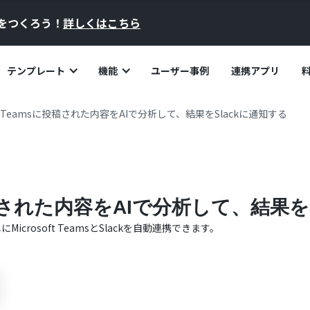
員をつくろう！
詳しくはこちら
テンプレート
機能
ユーザー事例
連携アプリ
oft Teamsに投稿された内容をAIで分析して、結果をSlackに通知する
sに投稿された内容をAIで分析して、結果を
単に
Microsoft Teams
と
Slack
を自動連携できます。