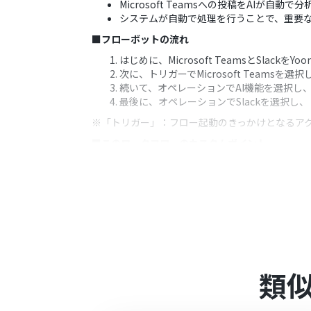
Microsoft Teamsへの投稿をAIが
システムが自動で処理を行うことで、重要
■フローボットの流れ
はじめに、Microsoft TeamsとSlackを
次に、トリガーでMicrosoft Team
続いて、オペレーションでAI機能を選択し
最後に、オペレーションでSlackを選択
※「トリガー」：フロー起動のきっかけとなるア
■このワークフローのカスタムポイント
Microsoft Teamsのトリガー設定
る間隔も調整可能です。
AI機能のオペレーションでは、どのような
Slackへの通知オペレーションでは、分
■注意事項
Microsoft Teams、Slackのそれぞれ
Microsoft365（旧Office365）に
類
に失敗する可能性があります。
トリガーは5分、10分、15分、30分、6
プランによって最短の起動間隔が異なりま