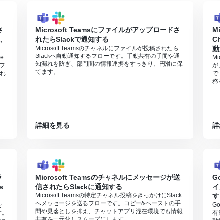
さ
Microsoft Teamsにファイルがアップロードさ
M
後、
れたらSlackで通知する
C
Microsoft Teamsのチャネルにファイルが投稿されたら
動
Slackへ自動通知するフローです。手動共有の手間や通
e
M
知漏れを防ぎ、部門間の情報連携をすっきり、円滑に保
フ
が
てます。
れ
で
務
詳細を見る
詳
ラ
Microsoft Teamsのチャネルにメッセージが送
G
s
信されたらSlackに通知する
イ
Microsoft Teamsの特定チャネル投稿をきっかけにSlack
す
へメッセージを送るフローです。コピー&ペーストの手
を
G
間や見落としを抑え、チャットアプリ混在環境でも情報
す。
有
共有を一元化しスムーズにします。