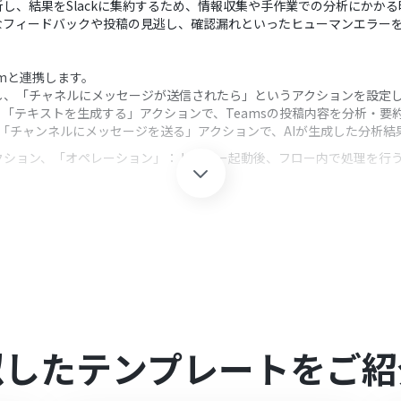
自動で分析し、結果をSlackに集約するため、情報収集や手作業での分析にか
なフィードバックや投稿の見逃し、確認漏れといったヒューマンエラー
Yoomと連携します。
sを選択し、「チャネルにメッセージが送信されたら」というアクションを設定
、「テキストを生成する」アクションで、Teamsの投稿内容を分析・要
し、「チャンネルにメッセージを送る」アクションで、AIが生成した分析
クション、「オペレーション」：トリガー起動後、フロー内で処理を行
では、どのチームのどのチャネルの投稿を対象にするか、チームIDとチャネ
分析（要約、感情分析、キーワード抽出など）を行いたいかに応じて、
析結果を通知したいチャンネルIDを指定してください。また、通知するメ
とYoomを連携してください。
は、家庭向けプランと一般法人向けプラン（Microsoft365 Business
似したテンプレートをご紹
0分の間隔で起動間隔を選択できます。
すので、ご注意ください。