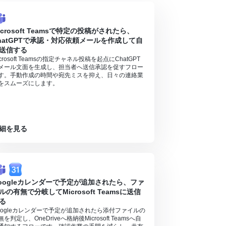
icrosoft Teamsで特定の投稿がされたら、
hatGPTで承認・対応依頼メールを作成して自
送信する
icrosoft Teamsの指定チャネル投稿を起点にChatGPT
メール文面を生成し、担当者へ送信承認を促すフロー
す。手動作成の時間や宛先ミスを抑え、日々の連絡業
をスムーズにします。
細を見る
oogleカレンダーで予定が追加されたら、ファ
ルの有無で分岐してMicrosoft Teamsに送信
る
oogleカレンダーで予定が追加されたら添付ファイルの
無を判定し、OneDriveへ格納後Microsoft Teamsへ自