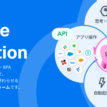
ne
ion
・RPA
せ、
終わらせる
ォーム
です。