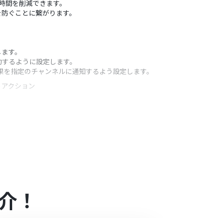
かる時間を削減できます。
を防ぐことに繋がります。
します。
約するように設定します。
結果を指定のチャンネルに通知するよう設定します。
うアクション
ルIDを任意で設定してください。また、フローが起動す
プロンプトを自由にカスタマイズしてください。
ッセージの本文も自由に編集が可能です。
）があり、一般法人向けプランに加入していない場合には認証
介！