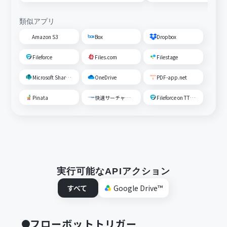
類似アプリ
Amazon S3
Box
Dropbox
Fileforce
Files.com
Filestage
Microsoft SharePoint
OneDrive
PDF-app.net
Pinata
快速サーチャーGX
Fileforce on TTS Cloud
実行可能なAPIアクション
すべて
Google Drive™
フローボットトリガー