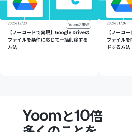
2025/12/23
2026/01/26
Yoom活用術
【ノーコードで実現】Google Driveの
【ノーコードで
ファイルを条件に応じて一括削除する
ファイルをP
方法
ドする方法
Yoom
10
と
倍
多くのことを。