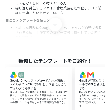
ミスをなくしたいと考えている方
繰り返し発生するファイル管理業務を効率化し、コア業
務に集中したいと考えている方
■このテンプレートを使うメリット
指定した日時にGoogle Drive上のファイルが自動で複製
されるため、手作業でのコピー業務に費やしていた時間
を短縮できます。
手作業で起こりがちなファイルの複製忘れや、誤ったフ
ァイルのコピーといったヒューマンエラーを防ぎ、業務の
信頼性を高めます。
■フローボットの流れ
類似したテンプレートをご紹介！
はじめに、Google DriveをYoomと連携します。
スケジュールトリガー機能を選択し、ファイル複製を実行
したい日時を設定します。
Google Driveにアップロードされた画像フ
Gmailで写真を受け
最後に、Google Driveの「ファイルを複製する」アクシ
ァイルをChatGPTで解析し、内容に応じた
ールでPDFに変換してGoo
ョンで、コピーしたい特定のファイルと複製先のフォルダ
フォルダに移動する
する
を設定します。
Google Driveに追加された画像をOCRとChatGPTで
Gmailで特定ラベルのメ
解析し、内容別フォルダへ自動振り分けするフロー
を自動でPDF化しGoogle 
※「トリガー」：フロー起動のきっかけとなるアクション、「オ
です。ファイル整理の手間や分類ミスを抑え、チー
す。ダウンロードやリネー
ムの管理ルールを保ちながら作業時間を短縮できま
管理の効率化とヒューマン
ペレーション」：トリガー起動後、フロー内で処理を行うアク
す。
す。
ション