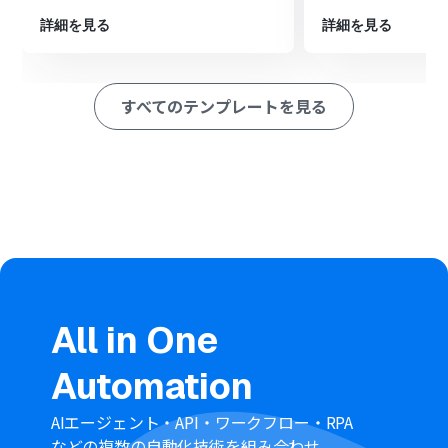
■このワークフローのカスタムポイント
詳細を見る
詳細を見る
スケジュールトリガーは、特定の曜日や毎月特定の日時を
指定するだけでなく、cron式を用いたより柔軟なスケジ
ュール設定も可能です。
すべてのテンプレートを見る
Google Driveのファイル複製アクションでは、ファイル
名に実行日時といった変数を埋め込み、動的な名称でフ
ァイルを作成できます。
■
注意事項
Google DriveとYoomを連携してください。
All in One
Automation
AIエージェント・API・ワークフロー・RPA
などの複数の自動化技術を組み合わせ、