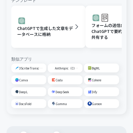
テンプレート
フォームの送信内容
ChatGPTで生成した文章をデ
ChatGPTで要約し、G
ータベースに格納
共有する
類似アプリ
3Scribe Transcription
Anthropic（Claude）
BigML
Canva
Coda
Cohere
DeepL
DeepSeek
Dify
DocsFold
Gamma
Garoon