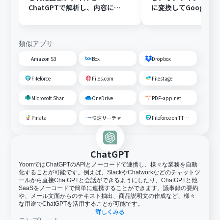
ChatGPTで解析し、内容に応
に変換してGoogle Dr
じたフォルダに移動する
存する
類似アプリ
Amazon S3
Box
Dropbox
Fileforce
Files.com
Filestage
Microsoft SharePoint
OneDrive
PDF-app.net
Pinata
快速サーチャーGX
Fileforce on TTS Cloud
ChatGPT
YoomではChatGPTのAPIとノーコードで連携し、様々な業務を自動
化することが可能です。例えば、SlackやChatworkなどのチャットツ
ールから直接ChatGPTと会話ができるようにしたり、ChatGPTと他
SaaSをノーコードで簡単に連携することができます。議事録の要約
や、メール文面からのテキスト抽出、商品説明文の作成など、様々
な用途でChatGPTを活用することが可能です。
詳しくみる