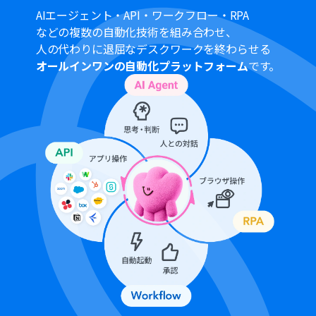
Google ドキュメントでは、要約結果を保存するドキュメ
AIエージェント・API・ワークフロー・RPA
ントのIDや、追加するテキストの内容を任意で設定して
などの複数の自動化技術を組み合わせ、
ください。
人の代わりに退屈なデスクワークを終わらせる
オールインワンの自動化プラットフォーム
です。
■注意事項
Google Drive、ChatGPT、Google ドキュメントのそれ
ぞれとYoomを連携してください。
トリガーは5分、10分、15分、30分、60分の間隔で起動
間隔を選択できます。
プランによって最短の起動間隔が異なりますので、ご注意
ください。
ChatGPT（OpenAI）のアクションを実行するには、
OpenAIのAPI有料プランの契約が必要です。（APIが使用
されたときに支払いができる状態）詳細は
OpenAIの価格
設定
をご参照ください。
ChatGPTのAPI利用はOpenAI社が有料で提供しており、
API疎通時のトークンにより従量課金される仕組みとなっ
ています。そのため、API使用時にお支払いが行える状況
でない場合エラーが発生しますのでご注意ください。
ダウンロード可能なファイル容量は最大300MBまでで
す。アプリの仕様によっては300MB未満になる可能性が
あるので、ご注意ください。