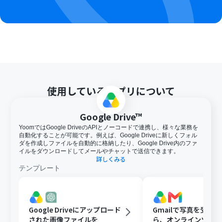
トリガー、各オペレーションでの取り扱い可能なファイ
ル容量の詳細は「
ファイルの容量制限について
」をご参
照ください。
OCRデータは6,500文字以上のデータや文字が小さい場合
などは読み取れない場合があるので、ご注意ください。
使用しているアプリについて
Google Drive™
YoomではGoogle DriveのAPIとノーコードで連携し、様々な業務を
自動化することが可能です。例えば、Google Driveに新しくフォル
ダを作成しファイルを自動的に格納したり、Google Drive内のファ
イルをダウンロードしてメールやチャットで送信できます。
詳しくみる
テンプレート
Google Driveにアップロード
Gmailで写真を受け
された画像ファイルを
ら、オンラインツール