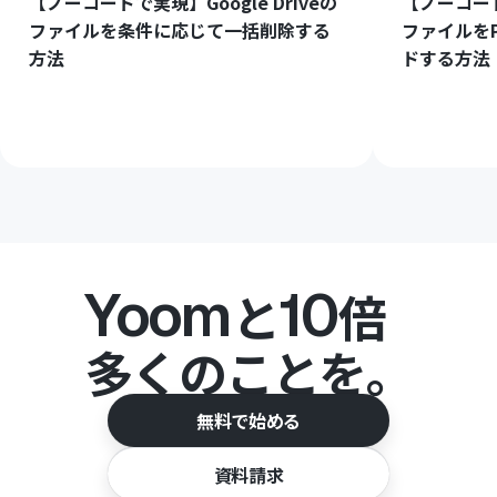
【ノーコードで実現】Google Driveの
【ノーコードで
ファイルを条件に応じて一括削除する
ファイルをP
方法
ドする方法
Yoom
10
と
倍
多くのことを。
無料で始める
資料請求