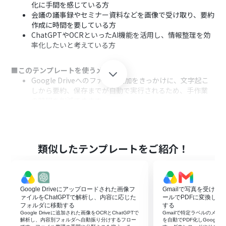
化に手間を感じている方
会議の議事録やセミナー資料などを画像で受け取り、要約
作成に時間を要している方
ChatGPTやOCRといったAI機能を活用し、情報整理を効
率化したいと考えている方
■このテンプレートを使うメリット
Google Driveへのファイル追加をきっかけに、文字起こ
しから要約、保存までが自動で実行されるため、手作業
の時間を削減できます。
手作業によるテキストの転記ミスや、要約時の情報の抜
け漏れといったヒューマンエラーを防ぎ、内容の正確性を
高めることに繋がります。
類似したテンプレートをご紹介！
■フローボットの流れ
はじめに、Google Drive、ChatGPT、Google ドキュメ
ントをYoomと連携します。
次に、トリガーでGoogle Driveを選択し、「特定のフォ
Google Driveにアップロードされた画像フ
Gmailで写真を受け
ルダ内に新しくファイル・フォルダが作成されたら」と
ァイルをChatGPTで解析し、内容に応じた
ールでPDFに変換してGoo
いうアクションを設定します。
フォルダに移動する
する
Google Driveに追加された画像をOCRとChatGPTで
Gmailで特定ラベルのメ
オペレーションで、Google Driveの「ファイルをダウン
解析し、内容別フォルダへ自動振り分けするフロー
を自動でPDF化しGoogle 