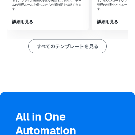
ロードする」アクションを設定し、トリガーで追加された
です。ファイル整理の手間や分類ミスを抑え、チー
す。ダウンロードやリネー
ムの管理ルールを保ちながら作業時間を短縮できま
管理の効率化とヒューマン
ファイルを指定します。
す。
す。
続けて、OCR機能の「任意の画像やPDFを読み取る」アク
ションを設定し、ダウンロードしたファイルを読み込み
詳細を見る
詳細を見る
ます。
次に、ChatGPTの「テキストを生成」アクションを設定
し、OCR機能で抽出したテキストを要約するように指示
します。
すべてのテンプレートを見る
最後に、Google ドキュメントの「文末にテキストを追
加」アクションを設定し、ChatGPTが生成した要約テキ
ストを指定のドキュメントに追記します。
※「トリガー」：フロー起動のきっかけとなるアクション、「オ
ペレーション」：トリガー起動後、フロー内で処理を行うアク
ション
■このワークフローのカスタムポイント
Google Driveのトリガー設定では、自動化の対象とした
いフォルダのIDを任意で設定してください。
OCR機能では、読み取りたいテキストの項目を画像や
All in One
PDFファイルに合わせて任意で設定することが可能です。
ChatGPTの設定では、要約の形式や文字数を指定するプ
Automation
ロンプトや、使用するモデルなどを任意で設定できます。