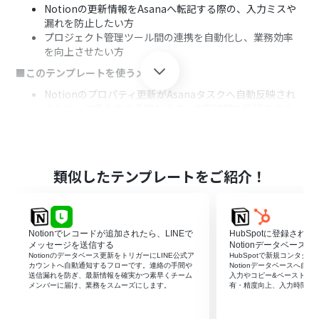
Notionの更新情報をAsanaへ転記する際の、入力ミスや
漏れを防止したい方
プロジェクト管理ツール間の連携を自動化し、業務効率
を向上させたい方
■このテンプレートを使うメリット
Notionのプロパティ更新がAsanaタスクへ自動反映され
るため、二重入力の手間を省き、作業時間を短縮できま
す。
手作業によるデータ転記が不要になることで、入力ミスや
更新漏れといったヒューマンエラーのリスクを低減しま
す。
類似したテンプレートをご紹介！
■フローボットの流れ
はじめに、NotionとAsanaをYoomと連携します。
次に、トリガーでNotionの「ページのプロパティが更新
Notionでレコードが追加されたら、LINEで
HubSpotに登録され
されたら（Webhook）」というアクションを設定しま
メッセージを送信する
Notionデータベースへ
す。この設定により、指定したNotionのデータベースで
Notionのデータベース更新をトリガーにLINE公式ア
HubSpotで新規コンタク
ページのプロパティが変更されたことを検知します。
カウントへ自動通知するフローです。連絡の手間や
Notionデータベースへ自
送信漏れを防ぎ、最新情報を確実かつ素早くチーム
入力やコピー&ペーストを
最後に、Asanaの「タスクを更新」アクションを選択しま
メンバーに届け、業務をスムーズにします。
有・精度向上、入力時間の
す。Notionのトリガーで取得した情報（更新されたプロ
パティの内容など）を元に、対応するAsanaのタスク情報