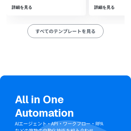
を更新するように設定します。
詳細を見る
詳細を見る
※「トリガー」：フロー起動のきっかけとなるアクション、「オ
ペレーション」：トリガー起動後、フロー内で処理を行うアク
ション
すべてのテンプレートを見る
■このワークフローのカスタムポイント
「タスクを更新」では、Notionから取得したどの情報を
Asanaタスクのどのフィールド（タスク名、説明など）に
反映させるかを具体的にマッピングできます。
■
注意事項
Notion、AsanaのそれぞれとYoomを連携してくださ
い。
All in One
Automation
AIエージェント・API・ワークフロー・RPA
などの複数の自動化技術を組み合わせ、