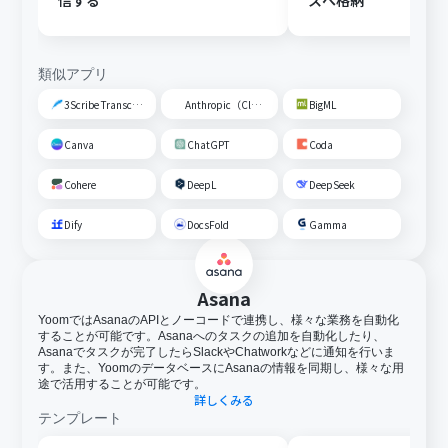
信する
スへ格納
類似アプリ
3Scribe Transcription
Anthropic（Claude）
BigML
Canva
ChatGPT
Coda
Cohere
DeepL
DeepSeek
Dify
DocsFold
Gamma
Asana
YoomではAsanaのAPIとノーコードで連携し、様々な業務を自動化
することが可能です。Asanaへのタスクの追加を自動化したり、
Asanaでタスクが完了したらSlackやChatworkなどに通知を行いま
す。また、YoomのデータベースにAsanaの情報を同期し、様々な用
途で活用することが可能です。
詳しくみる
テンプレート