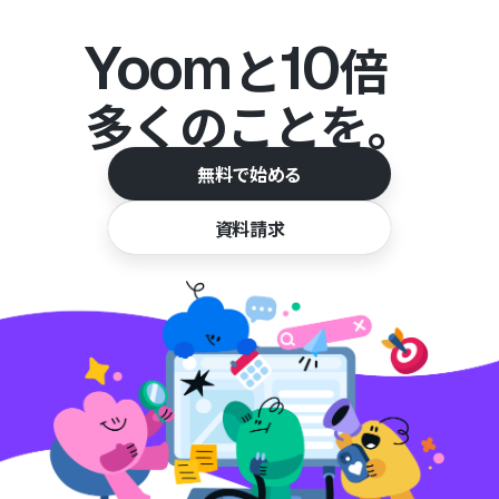
Yoom
10
と
倍
多くのことを。
無料で始める
資料請求