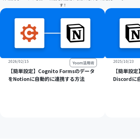
す！
2026/02/15
2025/10/23
Yoom活用術
【簡単設定】Cognito Formsのデータ
【簡単設定】
をNotionに自動的に連携する方法
Discor