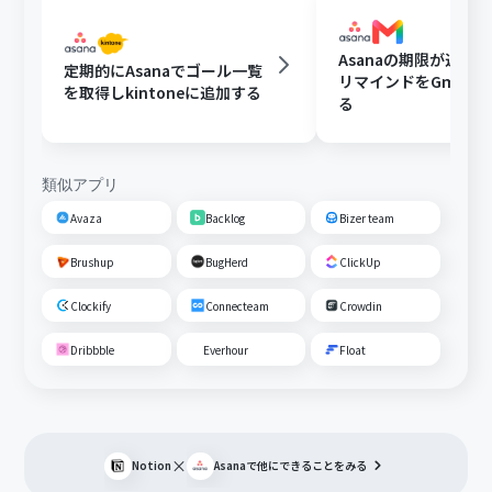
Asanaの期限が近い
定期的にAsanaでゴール一覧
リマインドをGmail
を取得しkintoneに追加する
る
類似アプリ
Avaza
Backlog
Bizer team
Brushup
BugHerd
ClickUp
Clockify
Connecteam
Crowdin
Dribbble
Everhour
Float
×
Notion
Asana
で他にできることをみる