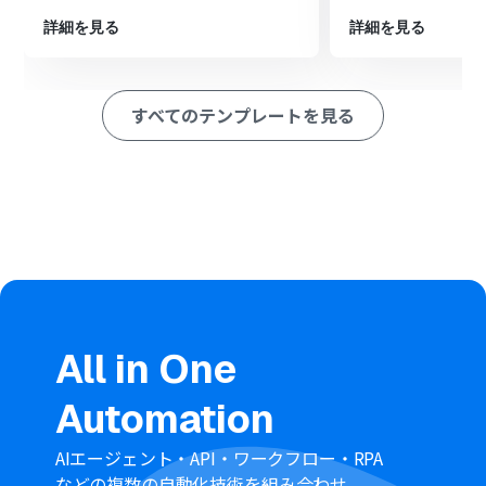
添付されているファイルを取得します。
詳細を見る
詳細を見る
次に、オペレーションでAI機能を設定し、「テキストから
データを抽出する」アクションで、メール本文からタスク
作成に必要な情報を抽出します。
その後、オペレーションでClickUpの「タスクを作成」ア
すべてのテンプレートを見る
クションを設定し、抽出した情報や固定値を元にタスク
を作成します。
最後に、オペレーションでClickUpの「タスクにファイル
を添付」アクションを設定し、ダウンロードしたファイル
を該当タスクに添付します。
※「トリガー」：フロー起動のきっかけとなるアクション、「オ
ペレーション」：トリガー起動後、フロー内で処理を行うアク
ション
■このワークフローのカスタムポイント
分岐機能のコマンドオペレーションでは、特定の送信者
All in One
やキーワードを含むメールのみを処理対象とするなど、後
続フローを進行させる条件を任意に設定することが可能
Automation
です。
AI機能の「テキストからデータを抽出する」では、受信し
AIエージェント・API・ワークフロー・RPA
たメールの本文から、タスク名、担当者、期日など、具体
などの複数の自動化技術を組み合わせ、
的にどのような内容を抽出するかを細かく設定できます。