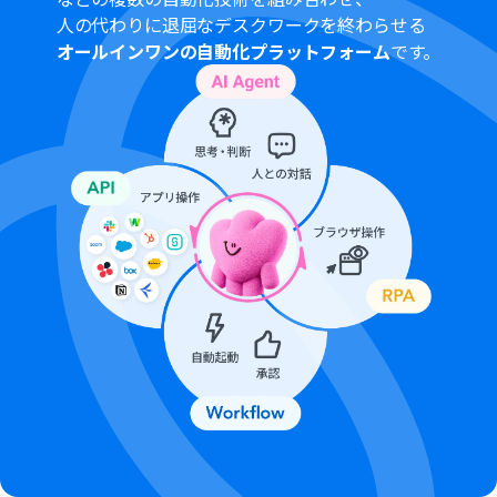
ClickUpの「タスクを作成」アクションでは、タスク名や
人の代わりに退屈なデスクワークを終わらせる
説明欄に固定のテキストだけでなく、Outlookのメール件
オールインワンの自動化プラットフォーム
です。
名や本文からAI機能で抽出したデータを動的な値として埋
め込むなどのカスタムが可能です。
■注意事項
Outlook、ClickUpのそれぞれとYoomを連携してくださ
い。
Microsoft365（旧Office365）には、家庭向けプランと一
般法人向けプラン（Microsoft365 Business）があり、一
般法人向けプランに加入していない場合には認証に失敗
する可能性があります。
トリガーは5分、10分、15分、30分、60分の間隔で起動
間隔を選択できます。
プランによって最短の起動間隔が異なりますので、ご注意
ください。
分岐はパーソナルプラン以上のプランでご利用いただけ
る機能（オペレーション）となっております。フリープラ
ンの場合は設定しているフローボットのオペレーション
はエラーとなりますので、ご注意ください。詳しくは、
料
金プラン
のページをご参照ください。
ダウンロード可能なファイル容量は最大300MBまでで