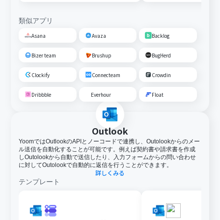
類似アプリ
Asana
Avaza
Backlog
Bizer team
Brushup
BugHerd
Clockify
Connecteam
Crowdin
Dribbble
Everhour
Float
Outlook
YoomではOutlookのAPIとノーコードで連携し、Outolookからのメー
ル送信を自動化することが可能です。例えば契約書や請求書を作成
しOutolookから自動で送信したり、入力フォームからの問い合わせ
に対してOutolookで自動的に返信を行うことができます。
詳しくみる
テンプレート