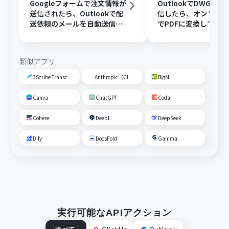
Googleフォームで注文情報が
OutlookでDWGフ
送信されたら、Outlookで配
信したら、オンライ
送依頼のメールを自動送信す
でPDFに変換してDisc
る
共有する
類似アプリ
3Scribe Transcription
Anthropic（Claude）
BigML
Canva
ChatGPT
Coda
Cohere
DeepL
DeepSeek
Dify
DocsFold
Gamma
実行可能なAPIアクション