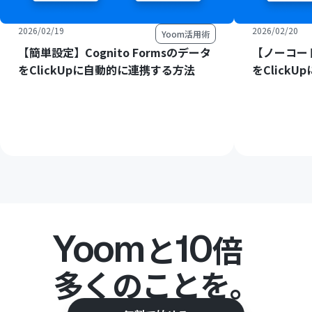
2026/02/19
2026/02/20
Yoom活用術
【簡単設定】Cognito Formsのデータ
【ノーコード
をClickUpに自動的に連携する方法
をClick
Yoom
10
と
倍
多くのことを。