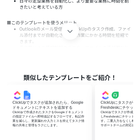
日々の定型業務を自動化し、より重要な業務に時間を割
きたいと考えている方
■このテンプレートを使うメリット
Outlookのメール受信からClickUpのタスク作成、ファイ
ル添付までが自動化され、手作業にかかる時間を短縮で
きます。
手作業による情報転記のミスや、ファイルの添付漏れと
いったヒューマンエラーの発生を防ぐことに繋がります。
■フローボットの流れ
はじめに、OutlookとClickUpをYoomと連携します。
類似したテンプレートをご紹介！
次に、トリガーとしてOutlookを選択し、「特定の件名の
メールを受信したら」というアクションを設定し、特定の
件名を持つメールを受信した際にフローが起動するよう
にします。
ClickUpでタスクが追加されたら、Google
ClickUpにタスクが
次に、オペレーションとして分岐機能を設定し、特定の
ドキュメントにテキストを追加する
Freshdeskにチケッ
条件に合致する場合のみ後続の処理に進むよう設定しま
ClickUpで作成されたタスクをGoogleドキュメント
ClickUpでタスクが作成さ
の指定ファイルへ即時追記するフローです。転記作
しFreshdeskにチケッ
す。
業を減らし、更新漏れや入力ミスを抑えてタスク情
す。二重入力をなくし転記
続いて、オペレーションでOutlookの「メールの添付ファ
報の共有と管理をラクにします。
サポートチームの対応速度
イルの情報を取得する」アクションと「メールの添付ファ
イルをダウンロード」アクションを設定し、受信メールに