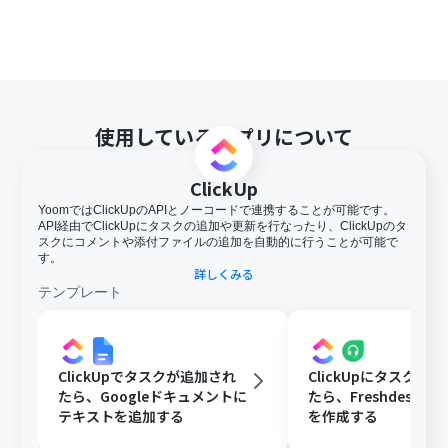
す。アプリの仕様によっては300MB未満になる可能性が
あるので、ご注意ください。
トリガー、各オペレーションでの取り扱い可能なファイ
ル容量の詳細は「
ファイルの容量制限について
」をご参
照ください。
使用しているアプリについて
ClickUp
YoomではClickUpのAPIとノーコードで連携することが可能です。
API経由でClickUpにタスクの追加や更新を行なったり、ClickUpのタ
スクにコメントや添付ファイルの追加を自動的に行うことが可能で
す。
詳しくみる
テンプレート
ClickUpでタスクが追加され
ClickUpにタスクが
たら、Googleドキュメントに
たら、Freshdeskに
テキストを追加する
を作成する