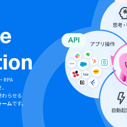
ne
ion
・RPA
せ、
終わらせる
ォーム
です。