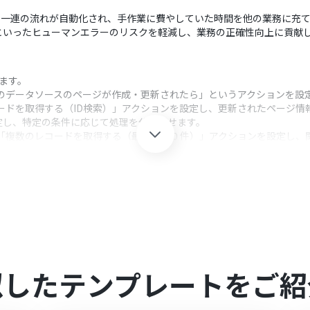
通知までの一連の流れが自動化され、手作業に費やしていた時間を他の業務に充
といったヒューマンエラーのリスクを軽減し、業務の正確性向上に貢献
します。
特定のデータソースのページが作成・更新されたら」というアクションを設
コードを取得する（ID検索）」アクションを設定し、更新されたページ情
定し、特定の条件に応じて処理を分岐させます。
nの「複数のレコードを取得する（最大１００件）」アクションを設定し、
」を設定し、取得した情報をもとにAIで分析結果や通知メッセージを
ャンネルにメッセージを送る」アクションを設定し、生成された内容を指
クション、「オペレーション」：トリガー起動後、フロー内で処理を行
ソースのページが作成・更新されたら」では、対象としたいデータソースの
得する（ID検索）」では、取得したいレコードの条件を任意で設定してく
分岐条件を任意で設定してください。
ードを取得する（最大１００件）」では、取得したいレコードの条件を任
似したテンプレートをご紹
トの文字数に応じたアクション、AIへの指示（プロンプト）、出力し
メッセージを送る」では、メッセージを投稿する先のチャンネルIDやメッ