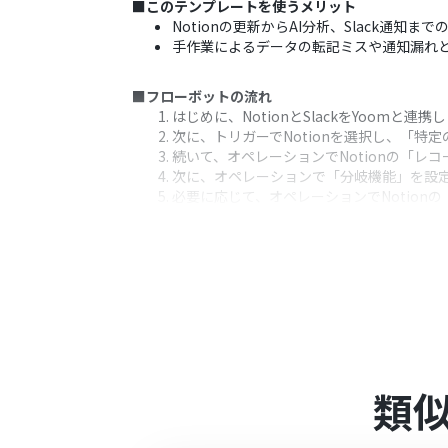
■このテンプレートを使うメリット
Notionの更新からAI分析、Slack
手作業によるデータの転記ミスや通知漏れ
■フローボットの流れ
はじめに、NotionとSlackをYoomと連携
次に、トリガーでNotionを選択し、「
続いて、オペレーションでNotionの「レ
次に、オペレーションで「分岐機能」を設
必要に応じて、オペレーションでNotio
次に、オペレーションで「テキスト生成機能
最後に、オペレーションでSlackの「チ
※「トリガー」：フロー起動のきっかけとなるア
■このワークフローのカスタムポイント
Notionのトリガー設定「特定のデータ
Notionのオペレーション「レコードを取
「分岐機能」では、業務フローに合わせた
Notionのオペレーション「複数のレコ
類
「テキスト生成機能」では、生成するテキス
Slackのオペレーション「チャンネルに