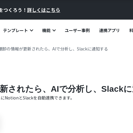
員をつくろう！
詳しくはこちら
テンプレート
機能
ユーザー事例
連携アプリ
nで棚卸の情報が更新されたら、AIで分析し、Slackに通知する
更新されたら、AIで分析し、Slack
単に
Notion
と
Slack
を自動連携できます。