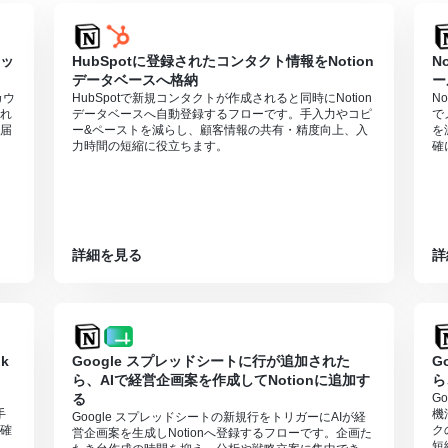
携してください。
メッ
HubSpotに登録されたコンタクト情報をNotion
N
利用いただける機能（オペレーション）となっております。フリープラ
データベースへ格納
ー
さい。
カウ
HubSpotで新規コンタクトが作成されると同時にNotion
N
週間の無料トライアルを行うことが可能です。無料トライアル中には制限
れ
データベースへ自動登録するフローです。手入力やコピ
で
のページ
をご参照ください。
届
ー&ペーストを減らし、顧客情報の共有・精度向上、入
を
0分の間隔で起動間隔を選択できます。
力時間の短縮に役立ちます。
確
すので、ご注意ください。
詳細を見る
詳
k
Google スプレッドシートに行が追加された
G
ら、AIで経営企画案を作成してNotionに追加す
ら
る
G
手
機
Google スプレッドシートの新規行をトリガーにAIが経
確
ク
営企画案を生成しNotionへ登録するフローです。企画た
短