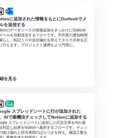
otionに追加された情報をもとにOutlookでメ
ンの場合は設定しているフローボットのオペレーシ
ルを送信する
otionのデータソースの情報追加をきっかけにOutlook
対象のアプリや機能（オペレーション）を使用す
メールを自動送信するフローです。手作業の通知時間
減らし、転記ミスや送信漏れを抑えてタスク共有を正
に行えます。プロジェクト連携をより円滑に。
細を見る
oogle スプレッドシートに行が追加された
、AIで薬機法チェックしてNotionに追加する
oogle スプレッドシートに追加した広告文章をAIが薬
法判定し結果をNotionへ集約するフローです。チェッ
の抜け漏れと担当者間のばらつきを抑え、確認工数を
縮し業務全体を効率化します。