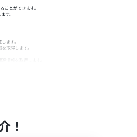
てることができます。
します。
定します。
報を取得します。
関連情報を取得します。
生成します。
定したチャンネルに通知します。
うアクション
IDを任意で設定してください。
ださい。
意で設定してください。
介！
たい言語などを任意で設定してください。
セージ内容を任意で設定してください。