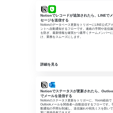
■注意事項
Notion、SlackのそれぞれとYoomを連
Notionでレコードが追加されたら、LINEで
分岐はパーソナルプラン以上のプランでご
セージを送信する
ョンはエラーとなりますので、ご注意くだ
Notionのデータベース更新をトリガーにLINE公式ア
パーソナルプランなどの有料プランは、2
ントへ自動通知するフローです。連絡の手間や送信漏
ることができます。詳しくは、
料金プラン
を防ぎ、最新情報を確実かつ素早くチームメンバーに
トリガーは5分、10分、15分、30分、6
け、業務をスムーズにします。
プランによって最短の起動間隔が異なりま
詳細を見る
Notionでステータスが更新されたら、Outloo
でメールを送信する
Notionのステータス更新をトリガーに、Yoom経由で
Outlookメールを関係者へ自動送信するフローです。
動通知の手間を削減し、送信漏れや宛先ミスを防いで
実に進捗共有できます。