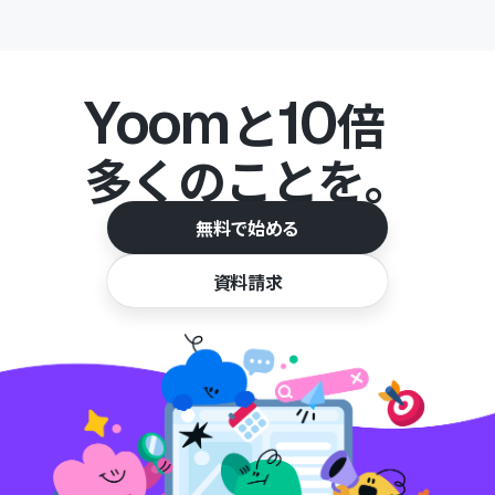
Yoom
10
と
倍
多くのことを。
無料で始める
資料請求