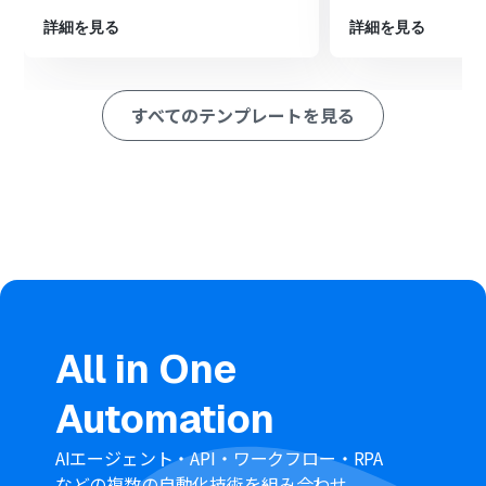
た宛先に自動で送信します。
詳細を見る
詳細を見る
※「トリガー」：フロー起動のきっかけとなるアクション、「オ
ペレーション」：トリガー起動後、フロー内で処理を行うアク
ション
すべてのテンプレートを見る
■このワークフローのカスタムポイント
Outlookのトリガー設定では、処理を開始するメールの条
件として、特定の受信フォルダやメールに含まれるキーワ
ードを任意で指定可能です。
AI機能の「テキストを生成する」アクションでは、請求書
の詳細内容を生成するための指示（プロンプト）を自由
にカスタマイズでき、定型的な文章や、前段階の処理で取
得したメール情報などを変数として組み込むことも可能
です。
書類を発行する機能では、請求書の雛形として使用する
Google スプレッドシートのテンプレートファイルを任意
All in One
で指定でき、AIが生成したテキストやメールから取得した
顧客情報などを変数として、書類の特定箇所に自動で挿入
Automation
できます。
Outlookでメールを送信するアクションでは、メールの件
AIエージェント・API・ワークフロー・RPA
名や本文に、AIが生成したテキストや発行した請求書に関
などの複数の自動化技術を組み合わせ、
する情報などの変数を活用でき、固定のメッセージと組み