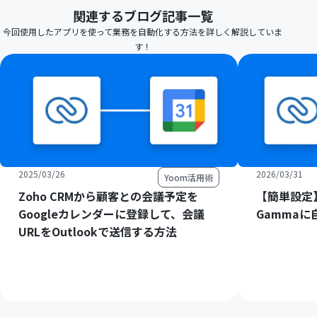
関連するブログ記事一覧
今回使用したアプリを使って業務を自動化する方法を詳しく解説していま
す！
2025/03/26
2026/03/31
Yoom活用術
Zoho CRMから顧客との会議予定を
【簡単設定】
Googleカレンダーに登録して、会議
Gamma
URLをOutlookで送信する方法