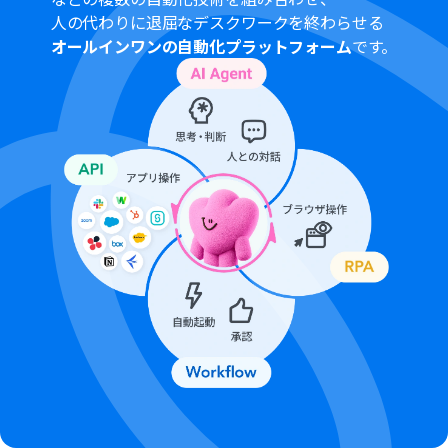
合わせて送信内容を設定可能です。また、送信先のメール
人の代わりに退屈なデスクワークを終わらせる
アドレスも任意で設定できます。
オールインワンの自動化プラットフォーム
です。
■注意事項
OutlookとYoomを連携してください。
Microsoft365（旧Office365）には、家庭向けプランと一
般法人向けプラン（Microsoft365 Business）があり、一
般法人向けプランに加入していない場合には認証に失敗
する可能性があります。
トリガーは5分、10分、15分、30分、60分の間隔で起動
間隔を選択できます。
プランによって最短の起動間隔が異なりますので、ご注意
ください。
ダウンロード可能なファイル容量は最大300MBまでで
す。アプリの仕様によっては300MB未満になる可能性が
あるので、ご注意ください。
トリガー、各オペレーションでの取り扱い可能なファイ
ル容量の詳細は「
ファイルの容量制限について
」をご参
照ください。