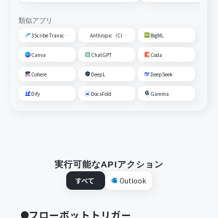
類似アプリ
3Scribe Transcription
Anthropic（Claude）
BigML
Canva
ChatGPT
Coda
Cohere
DeepL
DeepSeek
Dify
DocsFold
Gamma
実行可能なAPIアクション
すべて
Outlook
フローボットトリガー