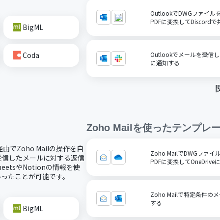
OutlookでDWGファ
PDFに変換してDiscord
BigML
Coda
Outlookでメールを受信
に通知する
Zoho Mail
を使ったテンプレ
経由でZoho Mailの操作を自
Zoho MailでDWG
lで受信したメールに対する返信
PDFに変換してOneDriv
etsやNotionの情報を使
といったことが可能です。
Zoho Mailで特定条件の
する
BigML