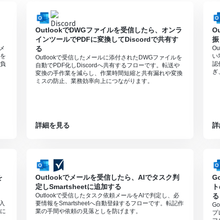
利用いただける機能（オペレーション）となっております。フリープラ
さい。
OutlookでDWGファイルを受信したら、オンラ
O
週間の無料トライアルを行うことが可能です。無料トライアル中には制限
インツールでPDFに変換してDiscordで共有す
振
のページをご参照ください。
頼メ
る
O
を
い
Outlookで受信したメールに添付されたDWGファイルを
負
認
自動でPDF化しDiscordへ共有するフローです。転送や
ぎ
変換の手作業を減らし、作業時間短縮と共有漏れや変換
ミスの防止、業務効率向上につながります。
詳細を見る
詳
を
Outlookでメールを受信したら、AIでタスク判
G
定しSmartsheetに追加する
ト
Outlookで受信したタスク依頼メールをAIで判定し、必
る
や入
要情報をSmartsheetへ自動登録するフローです。転記作
G
に
業の手間や依頼の見落としを防げます。
プ