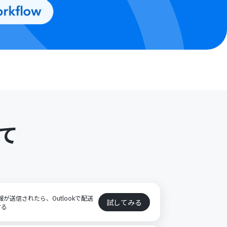
て
ト
報が送信されたら、Outlookで配送
試してみる
する