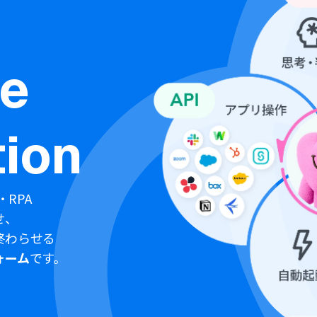
ne
ion
・RPA
せ、
終わらせる
ォーム
です。