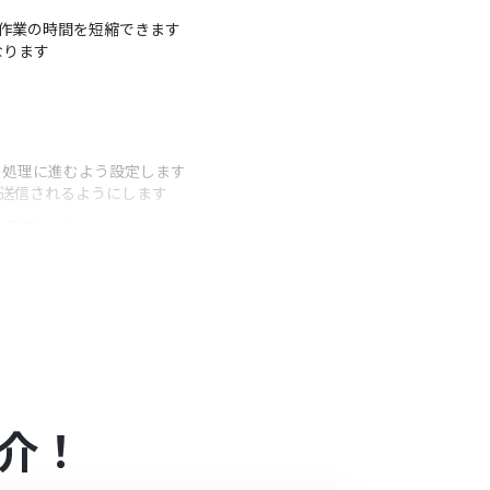
る手作業の時間を短縮できます
なります
の処理に進むよう設定します
で送信されるようにします
うアクション
す
ルアドレスを任意で設定してください
介！
）があり、一般法人向けプランに加入していない場合には認証