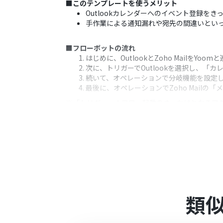
■このテンプレートを使うメリット
Outlookカレンダーへのイベント登録をき
手作業による通知漏れや宛先の間違いとい
■フローボットの流れ
はじめに、OutlookとZoho MailをYoo
次に、トリガーでOutlookを選択し、「
続いて、オペレーションで分岐機能を設定
最後に、オペレーションでZoho Mail
※「トリガー」：フロー起動のきっかけとなるア
■このワークフローのカスタムポイント
Outlookのトリガー設定では、通知の対
分岐機能では、イベントの件名に特定のキ
Zoho Mailでメールを送信するアクシ
■
注意事項
Outlook、Zoho MailのそれぞれとYo
類
トリガーは5分、10分、15分、30分、6
プランによって最短の起動間隔が異なりま
Microsoft365（旧Office365）に