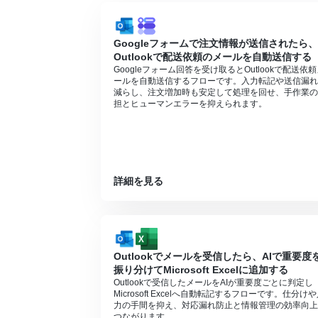
に失敗する可能性があります。
分岐はパーソナルプラン以上のプランでご
ョンはエラーとなりますので、ご注意くだ
Googleフォームで注文情報が送信されたら、
パーソナルプランなどの有料プランは、2
Outlookで配送依頼のメールを自動送信する
ることができます。詳しくは、
料金プラン
Googleフォーム回答を受け取るとOutlookで配送依
ールを自動送信するフローです。入力転記や送信漏れ
減らし、注文増加時も安定して処理を回せ、手作業の
担とヒューマンエラーを抑えられます。
詳細を見る
Outlookでメールを受信したら、AIで重要度
振り分けてMicrosoft Excelに追加する
Outlookで受信したメールをAIが重要度ごとに判定し
Microsoft Excelへ自動転記するフローです。仕分け
力の手間を抑え、対応漏れ防止と情報管理の効率向上
つながります。