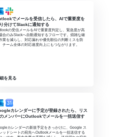
ンの場合は設定しているフローボットのオペレーシ
utlookでメールを受信したら、AIで重要度を
対象のアプリや機能（オペレーション）を使用す
り分けてSlackに通知する
utlookの受信メールをAIで重要度判定し、緊急度が高
場合のみSlackへ自動通知するフローです。煩雑な確
作業を減らし、対応漏れや優先順位の判断ミスを防
、チーム全体の対応速度向上にもつながります。
細を見る
oogleカレンダーに予定が登録されたら、リス
のメンバーにOutlookでメールを一括送信す
oogleカレンダーの新規予定をきっかけに、Google ス
レッドシートの宛先へOutlookメールを一括送信する