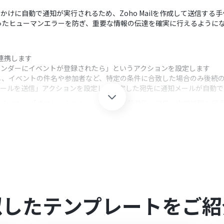
っかけに自動で通知が実行されるため、Zoho Mailを作成して送信す
ったヒューマンエラーを防ぎ、重要な情報の伝達を確実に行えるように
mと連携します
カレンダーにイベントが登録されたら」というアクションを設定します
し、イベントの件名や参加者など、特定の条件に合致した場合のみ後続
の「メールを送信」アクションを設定し、指定した宛先に通知メールが自動
クション、「オペレーション」：トリガー起動後、フロー内で処理を行
象とするカレンダーのユーザーIDを任意で設定してください
ーワードが含まれる場合など、通知を実行する条件を自由に設定できま
ョンでは、使用するアカウントIDや、通知メールの送信者・受信者のメー
omを連携してください。
似したテンプレートをご紹
0分の間隔で起動間隔を選択できます。
すので、ご注意ください。
は、家庭向けプランと一般法人向けプラン（Microsoft365 Business