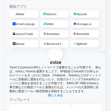
類似アプリ
AWeber
Abstract
Abyssale
ActiveCampaign
AdRoll
All-Images.ai
Anymail Finder
Bannerbear
Bannerbite
Beamer
Benchmark Email
BigMailer
ovice
YoomではoviceのAPIとノーコードで連携することが可能です。 例え
ば、oviceとYoomを連携することで、API経由でovice内での何らか
のイベントをきっかけにSlack、Chatwork、Teamsなどのチャットツ
ールに自動的に通知を行なったり、任意のタイミングでovice内のメ
ンバーに通知を送信することが可能です。 KING OF TIMEやfreee人
事労務などの勤怠ツールと連携を行えば、メンバーの入退室時に自
動的に勤怠ツールへ勤怠情報を登録することもできます。
詳しくみる
テンプレート