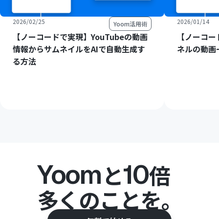
2026/02/25
2026/01/14
Yoom活用術
【ノーコードで実現】YouTubeの動画
【ノーコード
情報からサムネイルをAIで自動生成す
ネルの動画
る方法
Yoom
10
と
倍
多くのことを。