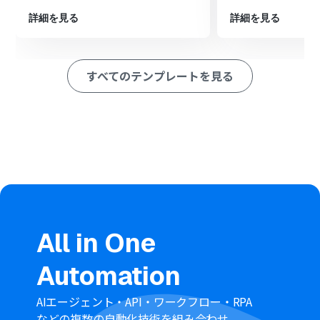
※「トリガー」：フロー起動のきっかけとなるアクション、「オ
詳細を見る
詳細を見る
ペレーション」：トリガー起動後、フロー内で処理を行うアク
ション
■このワークフローのカスタムポイント
すべてのテンプレートを見る
oviceへの通知設定において、通知を送信する先のグルー
プを、運用に合わせて任意に選択することが可能です。
通知メッセージの本文には、固定のテキストを設定する
だけでなく、YouTubeの動画タイトルや説明など、トリ
ガーで取得した動画の情報を変数として埋め込むことがで
き、これにより状況に応じた、より具体的で分かりやすい
通知内容を作成できます。
■注意事項
Youtube、oviceのそれぞれとYoomを連携してくださ
い。
All in One
トリガーは5分、10分、15分、30分、60分の間隔で起動
間隔を選択できます。
Automation
プランによって最短の起動間隔が異なりますので、ご注意
ください。
AIエージェント・API・ワークフロー・RPA
などの複数の自動化技術を組み合わせ、