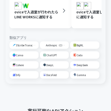
oviceで入退室が行われたら
oviceで入退室したらDi
LINE WORKSに通知する
に通知する
類似アプリ
3Scribe Transcription
Anthropic（Claude）
BigML
Canva
ChatGPT
Coda
Cohere
DeepL
DeepSeek
Dify
DocsFold
Gamma