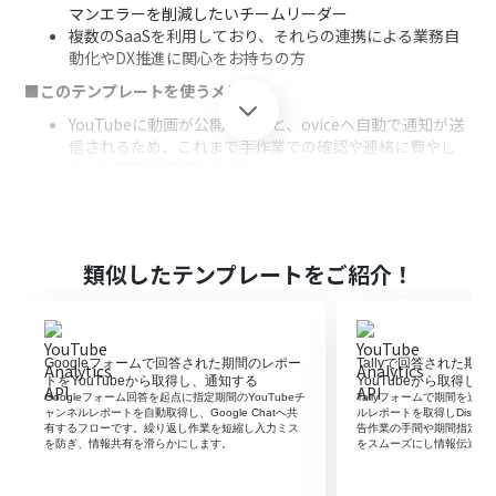
マンエラーを削減したいチームリーダー
複数のSaaSを利用しており、それらの連携による業務自
動化やDX推進に関心をお持ちの方
■このテンプレートを使うメリット
YouTubeに動画が公開されると、oviceへ自動で通知が送
信されるため、これまで手作業での確認や連絡に費やし
ていた時間を短縮できます。
手動での情報伝達時に発生しがちな通知漏れや遅延とい
ったヒューマンエラーのリスクを軽減し、関係者への確
実な情報共有を実現します。
■フローボットの流れ
類似したテンプレートをご紹介！
はじめに、お使いのYouTubeアカウントとoviceアカウン
トをYoomと連携させます。
次に、トリガーとしてYouTubeを選択し、「YouTubeチ
Googleフォームで回答された期間のレポー
Tallyで回答された期
ャンネルで最新の動画が公開されたら」というアクション
トをYouTubeから取得し、通知する
YouTubeから取得し
を設定し、監視対象のチャンネルを指定します。
Googleフォーム回答を起点に指定期間のYouTubeチ
Tallyフォームで期間を送信
続いて、オペレーションとしてoviceを選択し、「グルー
ャンネルレポートを自動取得し、Google Chatへ共
ルレポートを取得しDisco
有するフローです。繰り返し作業を短縮し入力ミス
告作業の手間や期間指定ミ
プのメンバーに通知を送信」アクションを設定し、通知先
を防ぎ、情報共有を滑らかにします。
をスムーズにし情報伝達に
のグループやメンバー、そして通知するメッセージ内容を
具体的に定義します。