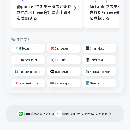
@pocketでステータスが更新
Airtableでステータ
されたらfreee会計に売上取引
されたらfreee会計
を登録する
を登録する
類似アプリ
@Tovas
Chargebee
ChartMogul
ClimberCloud
DX Suite
Fakturoid
Fatture in Cloud
Invoice Ninja
Klippa DocHorizon
Lexware Office
MakeLeaps
Misoca
×
LINE公式アカウント
freee会計
で他にできることをみる