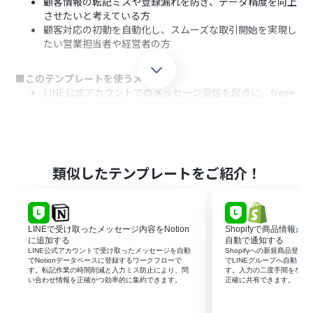
顧客情報の転記ミスや登録漏れを防ぎ、データ精度を向上
させたいと考えている方
顧客対応の初動を自動化し、スムーズな取引開始を実現し
たい営業担当者や経営者の方
■このテンプレートを使うメリット
LINE公式アカウントでのメッセージ受信を起点に、freee
会計への取引先登録が自動で完結するため、これまで手
作業に費やしていた時間を短縮できます。
手作業でのデータ転記が不要になることで、入力間違いや
登録漏れといったヒューマンエラーを防ぎ、freee会計の
顧客情報を正確に保つことに繋がります。
類似したテンプレートをご紹介！
■フローボットの流れ
はじめに、freee会計とLINE公式アカウントをYoomと連
携します
LINEで受け取ったメッセージ内容をNotion
Shopifyで商品情報が
次に、トリガーでLINE公式アカウントを選択し、「ユー
に追加する
自動で通知する
ザーからメッセージを受けとったら」というアクションを
LINE公式アカウントで受け取ったメッセージを自動
Shopifyへの新規商品登録
でNotionデータベースに登録するワークフローで
でLINEグループへ自動メ
設定します
す。転記作業の時間削減と入力ミス防止により、問
す。入力の二度手間をなく
次に、オペレーションでAI機能を選択し、「テキスト抽
い合わせ情報を正確かつ効率的に集約できます。
正確に共有できます。
出」のアクションを設定して、受け取ったメッセージから
必要な情報を抽出します