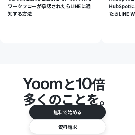
ワークフローが承認されたらLINEに通
HubSpo
知する方法
たらLINE
Yoom
10
と
倍
多くのことを。
無料で始める
資料請求