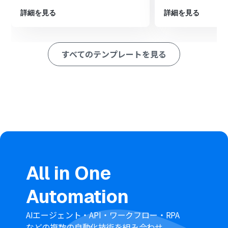
最後に、オペレーションでfreee会計の「取引先の作成」
詳細を見る
詳細を見る
アクションを設定し、抽出した情報を元に新しい取引先を
作成します
※「トリガー」：フロー起動のきっかけとなるアクション、「オ
すべてのテンプレートを見る
ペレーション」：トリガー起動後、フロー内で処理を行うアク
ション
■このワークフローのカスタムポイント
AI機能のテキスト抽出では、LINE公式アカウントから受
け取ったメッセージ本文の中から、取引先名や担当者名
など、どの情報を抽出するかを任意で設定してください。
freee会計で取引先を作成するアクションでは、前のステ
ップでAIが抽出した値を、取引先情報のどのフィールドに
登録するかを自由にマッピング設定してください。
All in One
■注意事項
freee会計、LINE公式アカウントのそれぞれとYoomを連
Automation
携してください。
AIエージェント・API・ワークフロー・RPA
などの複数の自動化技術を組み合わせ、