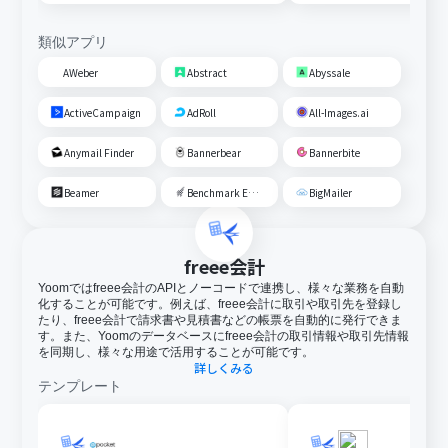
類似アプリ
AWeber
Abstract
Abyssale
ActiveCampaign
AdRoll
All-Images.ai
Anymail Finder
Bannerbear
Bannerbite
Beamer
Benchmark Email
BigMailer
freee会計
Yoomではfreee会計のAPIとノーコードで連携し、様々な業務を自動
化することが可能です。例えば、freee会計に取引や取引先を登録し
たり、freee会計で請求書や見積書などの帳票を自動的に発行できま
す。また、Yoomのデータベースにfreee会計の取引情報や取引先情報
を同期し、様々な用途で活用することが可能です。
詳しくみる
テンプレート