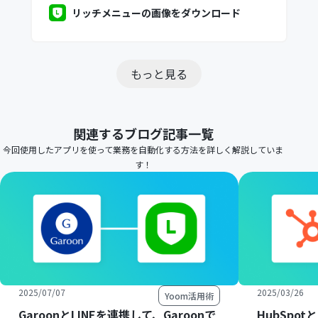
リッチメニューの画像をダウンロード
もっと見る
関連するブログ記事一覧
今回使用したアプリを使って業務を自動化する方法を詳しく解説していま
す！
2025/07/07
2025/03/26
Yoom活用術
GaroonとLINEを連携して、Garoonで
HubSpot