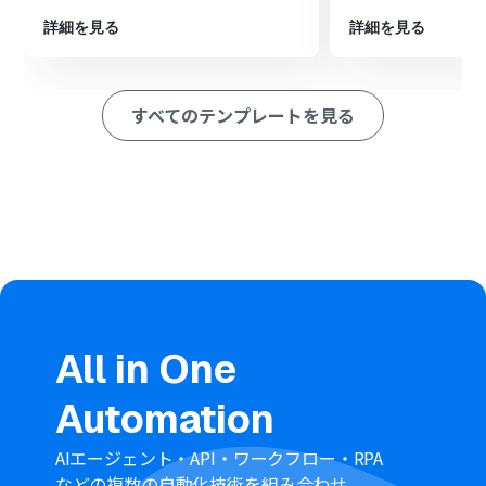
のURLや会議コードなどの詳細情報を取得します。
最後に、オペレーションでDiscordの「メッセージを送信
詳細を見る
詳細を見る
する」アクションを設定します。ここで、前のステップで
取得した会議情報を含めた通知メッセージを作成し、指
定したDiscordチャンネルへ送信するように設定します。
すべてのテンプレートを見る
※「トリガー」：フロー起動のきっかけとなるアクション、「オ
ペレーション」：トリガー起動後、フロー内で処理を行うアク
ション
■このワークフローのカスタムポイント
Discordの「メッセージを送信する」オペレーションに
て、通知を送信したいDiscordサーバー内の特定のチャン
ネルIDを指定してください。
通知するメッセージの内容は、固定のテキストだけでな
く、Google Meetの「会議スペースの詳細を取得する」オ
ペレーションで取得したURLなどのアウトプット情報を
All in One
活用して、より具体的な情報を含むようにカスタマイズす
ることが可能です。
Automation
■注意事項
Google Meet、DiscordのそれぞれとYoomを連携してく
AIエージェント・API・ワークフロー・RPA
ださい。
などの複数の自動化技術を組み合わせ、