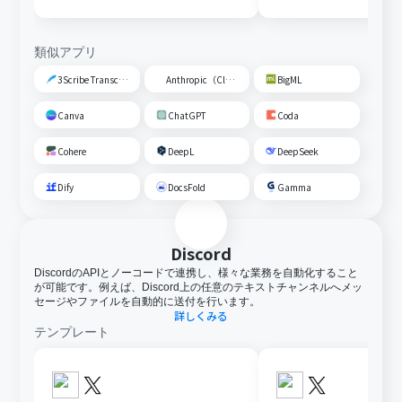
送信する
類似アプリ
3Scribe Transcription
Anthropic（Claude）
BigML
Canva
ChatGPT
Coda
Cohere
DeepL
DeepSeek
Dify
DocsFold
Gamma
Discord
DiscordのAPIとノーコードで連携し、様々な業務を自動化すること
が可能です。例えば、Discord上の任意のテキストチャンネルへメッ
セージやファイルを自動的に送付を行います。
詳しくみる
テンプレート