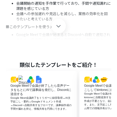
会議開始の通知を手作業で行っており、手間や通知漏れに
課題を感じている方
会議への参加遅れや見逃しを減らし、業務の効率化を図
りたいと考えている方
■このテンプレートを使うメリット
Google Meetで会議が始まるとDiscordへ自動で通知され
るため、手作業による通知の手間を省き、通知忘れといっ
たヒューマンエラーの防止に繋がります。
会議開始の情報がDiscordの指定チャンネルへリアルタイ
ムに共有されるため、メンバーは迅速に会議へ参加でき、
情報伝達の円滑化が期待できます。
類似したテンプレートをご紹介！
■フローボットの流れ
はじめに、Google MeetとDiscordをYoomと連携しま
す。
Google Meetで会議が終了したら音声デー
Google Meetで会
次に、トリガーでGoogle Meetを選択し、「会議が開始
タをもとにAIで議事録を発行し、Discordに
こししてkintoneに自
したら」というアクションを設定します。この設定によ
送信する
Google Meetで会議が
り、指定したGoogle Meetアカウントで会議が開始され
kintoneに自動追加する
Google Meet会議終了をトリガーに録音取得→AI文
作成が不要となり、会議後
るとフローが起動します。
字起こし・要約→Googleドキュメント作成
す。また、文字起こし情報
→Discordへ自動共有するフローです。議事録作成の
続いて、オペレーションでGoogle Meetの「会議スペース
ム間での情報共有がスムー
手間や漏れを抑え、情報共有を円滑にできます。
の詳細を取得する」アクションを設定し、開始された会議