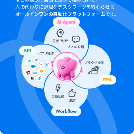
トリガーは5分、10分、15分、30分、60分の間隔で起動
人の代わりに退屈なデスクワークを終わらせる
間隔を選択できます。
オールインワンの自動化プラットフォーム
です。
プランによって最短の起動間隔が異なりますので、ご注意
ください。