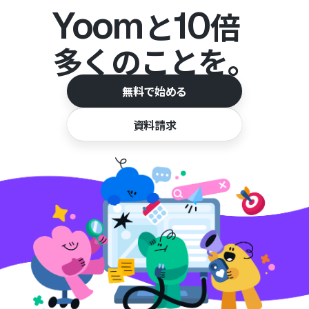
Yoom
10
と
倍
多くのことを。
無料で始める
資料請求