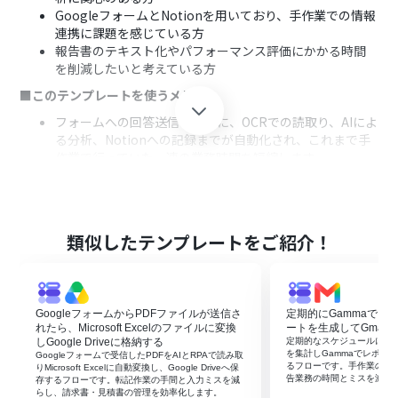
GoogleフォームとNotionを用いており、手作業での情報
連携に課題を感じている方
報告書のテキスト化やパフォーマンス評価にかかる時間
を削減したいと考えている方
■このテンプレートを使うメリット
フォームへの回答送信を起点に、OCRでの読取り、AIによ
る分析、Notionへの記録までが自動化され、これまで手
作業で行っていた一連の業務時間を短縮します
手作業によるデータ転記のミスや確認漏れを防ぎ、AIによ
る客観的なパフォーマンス分析によって業務品質の向上と
標準化に繋がります
■フローボットの流れ
類似したテンプレートをご紹介！
はじめに、Google Drive、Googleフォーム、Notionを
Yoomと連携します
次に、トリガーでGoogleフォームを選択し、「フォーム
GoogleフォームからPDFファイルが送信さ
定期的にGammaでフ
に回答が送信されたら」というアクションを設定します
れたら、Microsoft Excelのファイルに変換
ートを生成してGmail
オペレーションでGoogle Driveの「ファイルをダウンロ
しGoogle Driveに格納する
定期的なスケジュールに合わ
ードする」アクションを設定し、フォームに添付されたフ
を集計しGammaでレポート
Googleフォームで受信したPDFをAIとRPAで読み取
るフローです。手作業の集
ァイルを取得します
りMicrosoft Excelに自動変換し、Google Driveへ保
告業務の時間とミスを減ら
存するフローです。転記作業の手間と入力ミスを減
次に、OCR機能で「任意の画像やPDFを読み取る」アクシ
らし、請求書・見積書の管理を効率化します。