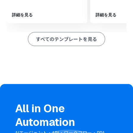
ョンを設定し、ダウンロードしたファイルからテキスト
情報を抽出します
続いて、AI機能の「テキストを生成する」アクションを設
詳細を見る
詳細を見る
定し、抽出したテキストを基にパフォーマンスを分析さ
せます
最後に、Notionの「レコードを追加する」アクションを
すべてのテンプレートを見る
設定し、AIが生成した分析結果を指定のデータベースに追
加します
※「トリガー」：フロー起動のきっかけとなるアクション、「オ
ペレーション」：トリガー起動後、フロー内で処理を行うアク
ション
■このワークフローのカスタムポイント
Googleフォームのトリガー設定では、連携の対象とした
い任意のフォームIDを指定してください
OCR機能の設定では、読み取るファイルから抽出したい
項目を任意で設定してください
All in One
AI機能のアクションでは、どのような分析や要約を実行さ
せるか、プロンプトの内容を業務に合わせて任意で編集
Automation
してください
Notionでレコードを追加するアクションを設定する際
に、追加先となる任意のデータベースIDを指定してくださ
AIエージェント・API・ワークフロー・RPA