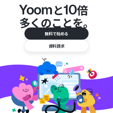
Yoom
10
と
倍
多くのことを。
無料で始める
資料請求