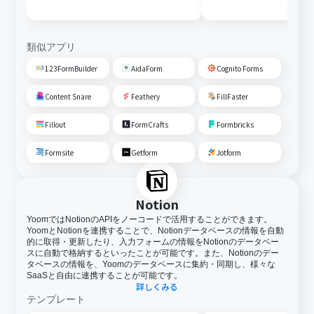
変換しGoogle Driveに格納す
る
類似アプリ
123FormBuilder
AidaForm
Cognito Forms
Content Snare
Feathery
FillFaster
Fillout
FormCrafts
Formbricks
Formsite
Getform
Jotform
Notion
YoomではNotionのAPIをノーコードで活用することができます。
YoomとNotionを連携することで、Notionデータベースの情報を自動
的に取得・更新したり、入力フォームの情報をNotionのデータベー
スに自動で格納するといったことが可能です。また、Notionのデー
タベースの情報を、Yoomのデータベースに集約・同期し、様々な
SaaSと自由に連携することが可能です。
詳しくみる
テンプレート