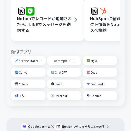
Notionでレコードが追加され
HubSpotに登録さ
たら、LINEでメッセージを送
クト情報をNotion
信する
スへ格納
類似アプリ
3Scribe Transcription
Anthropic（Claude）
BigML
Canva
ChatGPT
Coda
Cohere
DeepL
DeepSeek
Dify
DocsFold
Gamma
×
Googleフォーム
Notion
で他にできることをみる