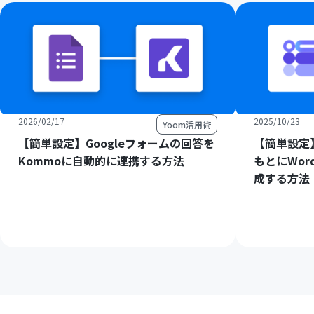
2026/02/17
2025/10/23
Yoom活用術
【簡単設定】Googleフォームの回答を
【簡単設定】
Kommoに自動的に連携する方法
もとにWord
成する方法