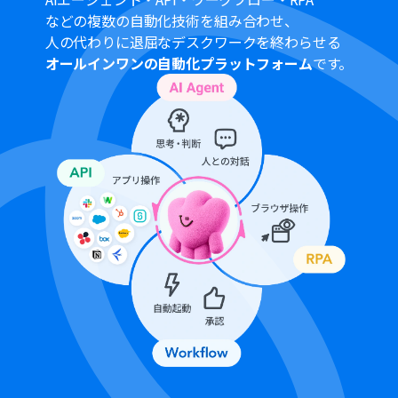
い
などの複数の自動化技術を組み合わせ、
■注意事項
人の代わりに退屈なデスクワークを終わらせる
オールインワンの自動化プラットフォーム
です。
Googleフォーム、Google Drive、Notionのそれぞれと
Yoomを連携してください。
トリガーは5分、10分、15分、30分、60分の間隔で起動
間隔を選択できます。
プランによって最短の起動間隔が異なりますので、ご注意
ください。
OCRまたは音声を文字起こしするAIオペレーションはチ
ームプラン・サクセスプランでのみご利用いただける機能
となっております。フリープラン・ミニプランの場合は設
定しているフローボットのオペレーションはエラーとな
りますので、ご注意ください。
チームプランやサクセスプランなどの有料プランは、2週
間の無料トライアルを行うことが可能です。無料トライア
ル中には制限対象のアプリやAI機能（オペレーション）を
使用することができます。
Googleフォームをトリガーとして使用した際の回答内容
を取得する方法は下記を参照ください。
https://intercom.help/yoom/ja/articles/6807133