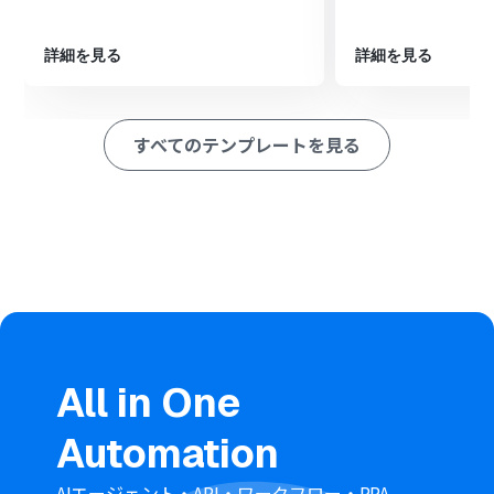
続いて、OCR機能の「任意の画像やPDFを読み取る」アク
ションで、ダウンロードした画像からテキスト情報を抽出
します。
詳細を見る
詳細を見る
次に、AI機能の「テキストを生成する」アクションを設定
し、抽出したテキストを基にアイデアを分類・整理しま
す。
すべてのテンプレートを見る
最後に、オペレーションでNotionの「レコードを追加す
る」アクションを設定し、AIが整理した内容を指定のデー
タベースに追加します。
※「トリガー」：フロー起動のきっかけとなるアクション、「オ
ペレーション」：トリガー起動後、フロー内で処理を行うアク
ション
■このワークフローのカスタムポイント
Googleフォームのトリガー設定では、対象となるフォー
ムのIDを任意で設定してください。
OCR機能では、マインドマップの画像から読み取るテキ
All in One
ストの抽出項目を任意で設定することが可能です。
AI機能のテキスト生成では、アイデアをどのように分類・
Automation
整理したいかに応じて、プロンプトの内容を任意で編集し
てください。
Notionへの追加オペレーションでは、データを格納した
AIエージェント・API・ワークフロー・RPA