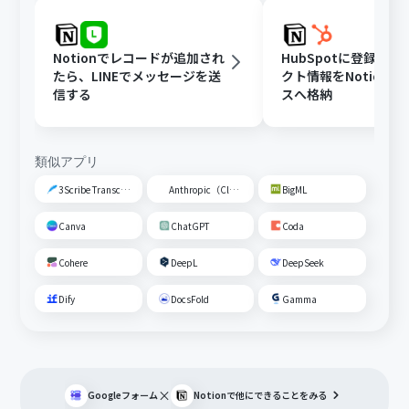
Notionでレコードが追加され
HubSpotに登録さ
たら、LINEでメッセージを送
クト情報をNotion
信する
スへ格納
類似アプリ
3Scribe Transcription
Anthropic（Claude）
BigML
Canva
ChatGPT
Coda
Cohere
DeepL
DeepSeek
Dify
DocsFold
Gamma
×
Googleフォーム
Notion
で他にできることをみる