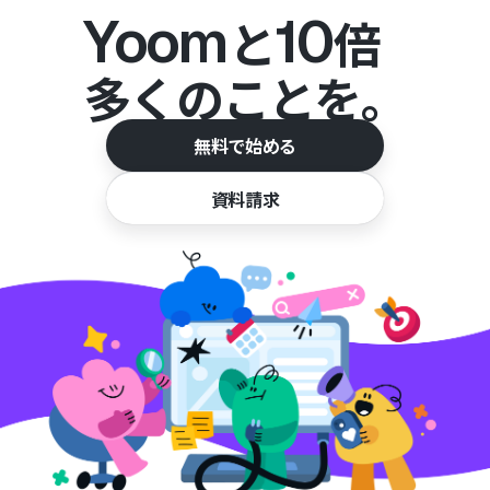
Yoom
10
と
倍
多くのことを。
無料で始める
資料請求