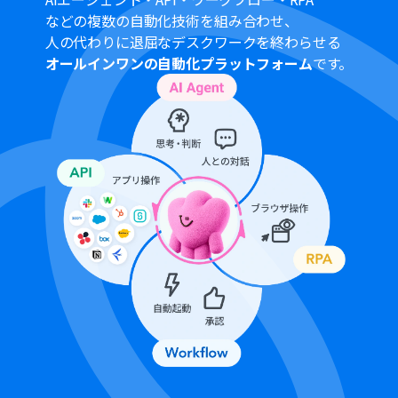
いデータベースのIDを任意で設定してください。
などの複数の自動化技術を組み合わせ、
■注意事項
人の代わりに退屈なデスクワークを終わらせる
オールインワンの自動化プラットフォーム
です。
Googleフォーム、Google Drive、Notionのそれぞれと
Yoomを連携してください。
トリガーは5分、10分、15分、30分、60分の間隔で起動
間隔を選択できます。
プランによって最短の起動間隔が異なりますので、ご注意
ください。
OCRまたは音声を文字起こしするAIオペレーションはチ
ームプラン・サクセスプランでのみご利用いただける機能
となっております。フリープラン・ミニプランの場合は設
定しているフローボットのオペレーションはエラーとな
りますので、ご注意ください。
チームプランやサクセスプランなどの有料プランは、2週
間の無料トライアルを行うことが可能です。無料トライア
ル中には制限対象のアプリやAI機能（オペレーション）を
使用することができます。
Googleフォームをトリガーとして使用した際の回答内容
を取得する方法は下記を参照ください。
https://intercom.help/yoom/ja/articles/6807133