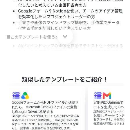
化したいと考えている企画担当者の方
GoogleフォームやNotionを使い、チームのアイデア管理
を効率化したいプロジェクトリーダーの方
手書きや画像のマインドマップ情報を、手作業でデータ
化する手間を削減したいと考えている方
■このテンプレートを使うメリット
AIがマインドマップの画像を自動でテキスト化・分類する
ため、これまで手作業で行っていた転記や整理の時間を短
縮できます。
人の手によるデータ入力作業をなくすことで、入力ミスや
分類の間違いといったヒューマンエラーを防ぎ、情報の正
確性を保ちます。
類似したテンプレートをご紹介！
■フローボットの流れ
はじめに、Google Drive、Googleフォーム、Notionを
Yoomと連携します。
GoogleフォームからPDFファイルが送信さ
定期的にGammaでフ
トリガーでGoogleフォームを選択し、「フォームに回答
れたら、Microsoft Excelのファイルに変換
ートを生成してGmail
が送信されたら」というアクションを設定します。
しGoogle Driveに格納する
定期的なスケジュールに合わ
次に、オペレーションでGoogle Driveの「ファイルをダ
を集計しGammaでレポート
Googleフォームで受信したPDFをAIとRPAで読み取
るフローです。手作業の集
ウンロードする」アクションを設定し、フォームに添付さ
りMicrosoft Excelに自動変換し、Google Driveへ保
告業務の時間とミスを減ら
存するフローです。転記作業の手間と入力ミスを減
れたマインドマップの画像データを取得します。
らし、請求書・見積書の管理を効率化します。