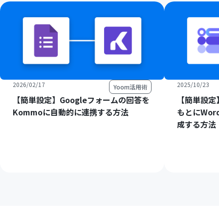
2026/02/17
2025/10/23
Yoom活用術
【簡単設定】Googleフォームの回答を
【簡単設定】
Kommoに自動的に連携する方法
もとにWord
成する方法