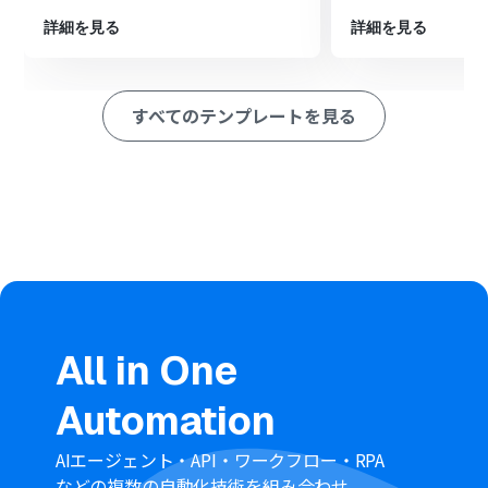
ション
詳細を見る
詳細を見る
■このワークフローのカスタムポイント
Smartsheetの「行を追加」アクションで、どのシートに
行を追加するかを任意で設定してください
すべてのテンプレートを見る
HubSpotから取得した情報のうち、Smartsheetのどの列
にどの情報を追加するかを任意でマッピングしてくださ
い。例えば、コンタクトの名前、会社名、メールアドレ
スなど、必要なデータ項目を選択して設定が可能です
■注意事項
SmartsheetとHubSpotのそれぞれとYoomを連携してく
ださい。
トリガーは5分、10分、15分、30分、60分の間隔で起動
間隔を選択できます。
プランによって最短の起動間隔が異なりますので、ご注意
All in One
ください。
Automation
AIエージェント・API・ワークフロー・RPA
などの複数の自動化技術を組み合わせ、