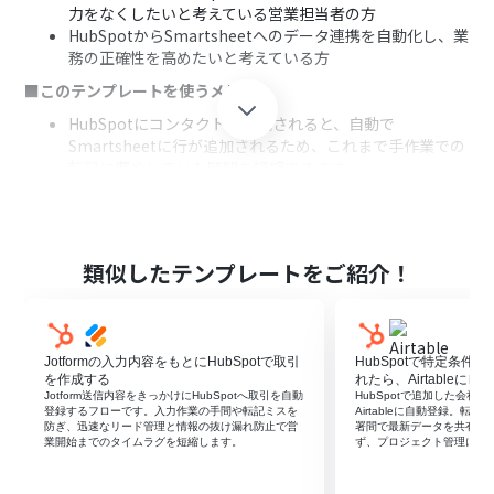
力をなくしたいと考えている営業担当者の方
HubSpotからSmartsheetへのデータ連携を自動化し、業
務の正確性を高めたいと考えている方
■このテンプレートを使うメリット
HubSpotにコンタクトが作成されると、自動で
Smartsheetに行が追加されるため、これまで手作業での
転記に費やしていた時間を短縮できます
手作業でのデータ入力をなくすことで、転記ミスや入力漏
れといったヒューマンエラーを防ぎ、Smartsheetと
HubSpot間のデータ整合性を保ちます
■フローボットの流れ
類似したテンプレートをご紹介！
はじめに、HubSpotとSmartsheetをYoomと連携します
次に、トリガーでHubSpotを選択し、「新しいコンタク
トが作成されたら」というアクションを設定します
Jotformの入力内容をもとにHubSpotで取引
HubSpotで特定条件
最後に、オペレーションでSmartsheetを選択し、「行を
を作成する
れたら、Airtableに
追加」アクションを設定します。この設定で、トリガーで
Jotform送信内容をきっかけにHubSpotへ取引を自動
HubSpotで追加した会社情
取得したHubSpotのコンタクト情報をSmartsheetに追加
登録するフローです。入力作業の手間や転記ミスを
Airtableに自動登録。
防ぎ、迅速なリード管理と情報の抜け漏れ防止で営
署間で最新データを共有し
するよう指定します
業開始までのタイムラグを短縮します。
ず、プロジェクト管理にも
※「トリガー」：フロー起動のきっかけとなるアクション、「オ
ペレーション」：トリガー起動後、フロー内で処理を行うアク