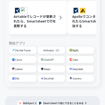
Airtableでレコードが更新さ
Apolloでコンタクト
れたら、Smartsheetで行を
れたらSmartsheet
更新する
加する
類似アプリ
3Scribe Transcription
Anthropic（Claude）
BigML
Canva
ChatGPT
Coda
Cohere
DeepL
DeepSeek
Dify
DocsFold
Gamma
×
HubSpot
Smartsheet
で他にできることをみる