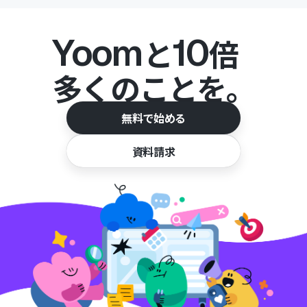
Yoom
10
と
倍
多くのことを。
無料で始める
資料請求