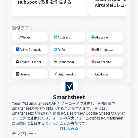
HubSpotで取引を作成する
Airtableにレコード
る
類似アプリ
AWeber
Abstract
Abyssale
ActiveCampaign
AdRoll
All-Images.ai
Anymail Finder
Bannerbear
Bannerbite
Beamer
Benchmark Email
BigMailer
Smartsheet
YoomではSmartsheetのAPIとノーコードで連携し、API経由で
Smartsheetの操作を自動化することができます。 例えば、
Smartsheetに登録された情報をSalesforceやGoogle Sheetsなどの他
サービスに連携したり、メールや入力フォームの情報をSmartsheet
に自動的に登録するといったことが可能です。
詳しくみる
テンプレート