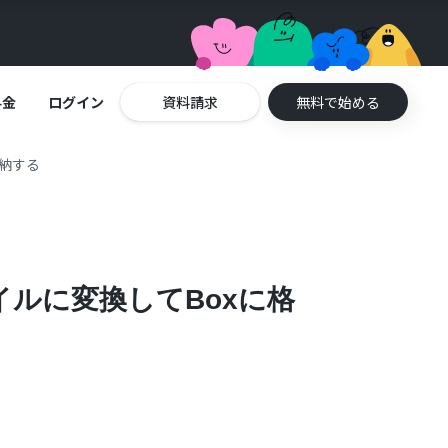
料金
ログイン
資料請求
無料で始める
格納する
イルに変換してBoxに格