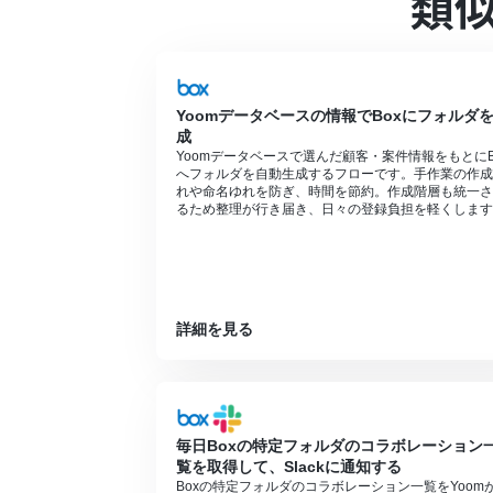
類
ダウンロード可能なファイル容量は最大30
トリガー、各オペレーションでの取り扱い
ブラウザを操作するオペレーションはサク
るフローボットのオペレーションはエラー
サクセスプランなどの有料プランは、2週
Yoomデータベースの情報でBoxにフォルダ
を使用することができます。
成
ブラウザを操作するオペレーションの設定
Yoomデータベースで選んだ顧客・案件情報をもとにB
へフォルダを自動生成するフローです。手作業の作成
れや命名ゆれを防ぎ、時間を節約。作成階層も統一さ
るため整理が行き届き、日々の登録負担を軽くします
詳細を見る
毎日Boxの特定フォルダのコラボレーション
覧を取得して、Slackに通知する
Boxの特定フォルダのコラボレーション一覧をYoom