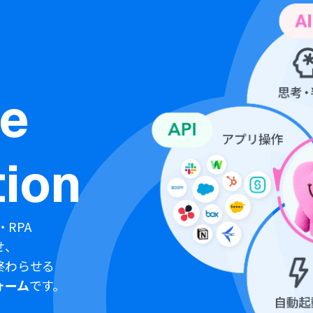
ne
ion
・RPA
せ、
終わらせる
ォーム
です。