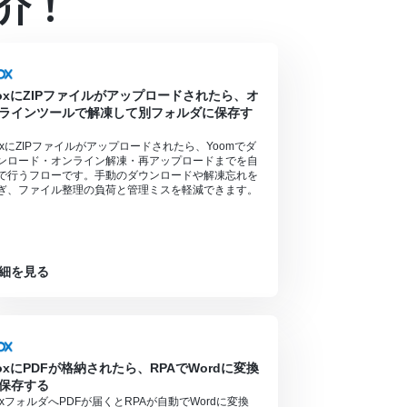
介！
るので、ご注意ください。
lp/yoom/ja/articles/9413924
ン・ミニプラン・チームプランの場合は設定してい
象のアプリやブラウザを操作するオペレーション
oxにZIPファイルがアップロードされたら、オ
ラインツールで解凍して別フォルダに保存す
s/9099691
oxにZIPファイルがアップロードされたら、Yoomでダ
ンロード・オンライン解凍・再アップロードまでを自
で行うフローです。手動のダウンロードや解凍忘れを
ぎ、ファイル整理の負荷と管理ミスを軽減できます。
細を見る
oxにPDFが格納されたら、RPAでWordに変換
保存する
oxフォルダへPDFが届くとRPAが自動でWordに変換