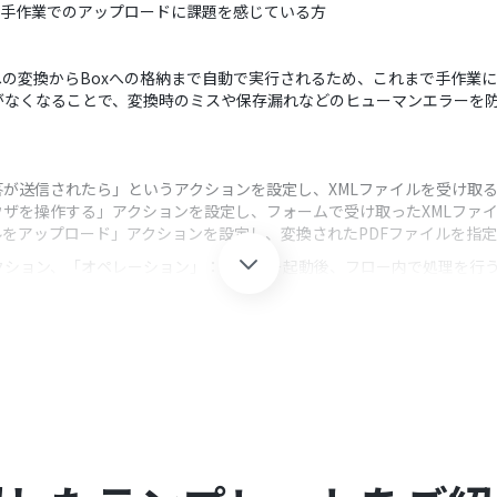
、手作業でのアップロードに課題を感じている方
への変換からBoxへの格納まで自動で実行されるため、これまで手作業
がなくなることで、変換時のミスや保存漏れなどのヒューマンエラーを
が送信されたら」というアクションを設定し、XMLファイルを受け取
ウザを操作する」アクションを設定し、フォームで受け取ったXMLファイ
ルをアップロード」アクションを設定し、変換されたPDFファイルを指
クション、「オペレーション」：トリガー起動後、フロー内で処理を行
ップロード欄以外にも、業務に合わせて自由に設定することが可能です
換する具体的なブラウザ操作を、ユーザーの環境に合わせて柔軟に設定して
ァイル名や格納先のフォルダは任意の内容で指定することが可能です。
0分の間隔で起動間隔を選択できます。
すので、ご注意ください。