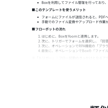
Boxを利用してファイル管理を行っており
■このテンプレートを使うメリット
フォームにファイルが送信されると、PDF
手動でのファイル変換やアップロード作業
■フローボットの流れ
はじめに、BoxをYoomと連携します。
次に、トリガーでフォームを選択し、「回答
次に、オペレーションでRPA機能の「ブラ
最後に、オペレーションでBoxの「ファイ
※「トリガー」：フロー起動のきっかけとなるア
■このワークフローのカスタムポイント
フォームの回答項目は、XMLファイルのア
RPA機能の設定は、XMLからPDFへ変
Boxにファイルをアップロードする際、フ
■注意事項
BoxとYoomを連携してください。
トリガーは5分、10分、15分、30分、6
プランによって最短の起動間隔が異なりま