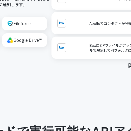
どに通知します。
Fileforce
Apolloでコンタクトが
Google Drive™
BoxにZIPファイルが
ルで解凍して別フォルダ