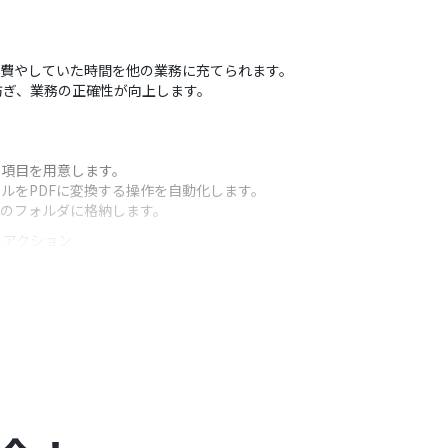
に費やしていた時間を他の業務に充てられます。
防ぎ、業務の正確性が向上します。
る項目を用意します。
ルをPDFに変換する操作を自動化します。
定のフォルダに格納します。
うアクション
。
ください。