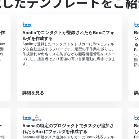
似したテンプレートをご紹
0MBまでです。アプリの仕様によっては300MB未満になる可能性があ
可能なファイル容量の詳細は下記を参照ください。
https://intercom.he
セスプランでのみご利用いただける機能となっております。フリープラ
となりますので、ご注意ください。
間の無料トライアルを行うことが可能です。無料トライアル中には制限対
を作
Apolloでコンタクトが登録されたらBoxにフォ
B
ルダを作成する
ン
方法は下記をご参照ください。
https://intercom.help/yoom/ja/article
ox
Apolloで登録したコンタクトをトリガーにBoxにフォル
る
漏
ダを自動生成するフローです。定型の手作業を減らし、
B
れ
作成漏れや命名ミスを防ぎながら顧客情報管理をスムー
ウ
。
ズにし、担当者はより価値の高い営業活動に専念できま
動
す。
防
詳細を見る
詳
一
Asanaの特定のプロジェクトでタスクが追加さ
B
れたらBoxにフォルダを作成する
し
が毎
Asanaの新規タスク追加をトリガーにBoxへ対応フォル
B