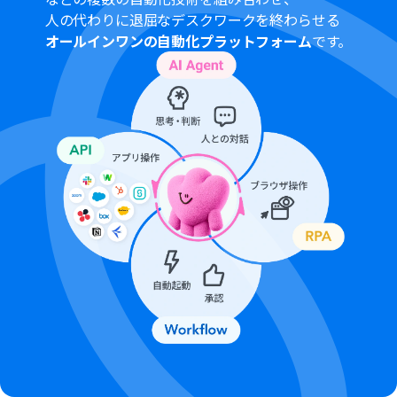
設定可能です。
人の代わりに退屈なデスクワークを終わらせる
正規表現によるデータの抽出では、抽出対象のテキスト
オールインワンの自動化プラットフォーム
です。
や抽出したいパターンを、固定値や前のステップで取得し
た情報を変数として利用し、自由に設定できます。
Boxへのファイルアップロードアクションでは、アップロ
ード先のフォルダIDやファイル名などを、固定値または
前段で取得した情報を変数として設定してください。
■注意事項
BoxとYoomを連携してください。
ブラウザを操作するオペレーションはサクセスプランで
のみご利用いただける機能となっております。フリープラ
ン・ミニプラン・チームプランの場合は設定しているフロ
ーボットのオペレーションはエラーとなりますので、ご注
意ください。
サクセスプランなどの有料プランは、2週間の無料トライ
アルを行うことが可能です。無料トライアル中には制限対
象のアプリやブラウザを操作するオペレーションを使用
することができます。
ブラウザを操作するオペレーションの設定方法は下記を
ご参照ください。
https://intercom.help/yoom/ja/articles/9099691
ブラウザを操作するオペレーションは、ご利用のWebサ