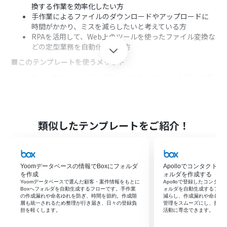
換する作業を効率化したい方
手作業によるファイルのダウンロードやアップロードに
時間がかかり、ミスを減らしたいと考えている方
RPAを活用して、Web上のツールを使ったファイル変換な
どの定型業務を自動化したい方
■このテンプレートを使うメリット
Boxへのファイルアップロードをきっかけに、PDFへの変
換から保存までを自動化できるため、手作業で対応して
いた時間を短縮できます。
手動での変換作業やファイルの移動がなくなることで、フ
ァイルの取り違えや保存漏れといったヒューマンエラー
類似したテンプレートをご紹介！
の発生を防ぎます。
■フローボットの流れ
はじめに、BoxをYoomと連携します。
Yoomデータベースの情報でBoxにフォルダ
Apolloでコンタクト
次に、トリガーでBoxを選択し、「フォルダにファイルが
を作成
ォルダを作成する
アップロードされたら」というアクションを設定します。
Yoomデータベースで選んだ顧客・案件情報をもとに
Apolloで登録したコンタ
続いて、オペレーションで分岐機能を設定し、PDFに変換
Boxへフォルダを自動生成するフローです。手作業
ォルダを自動生成するフロ
の作成漏れや命名ゆれを防ぎ、時間を節約。作成階
減らし、作成漏れや命名ミ
したい特定のファイル形式の場合のみ、後続の処理に進
層も統一されるため整理が行き届き、日々の登録負
管理をスムーズにし、担当
むようにします。
担を軽くします。
活動に専念できます。
次に、Boxの「ファイルをダウンロード」アクションで、