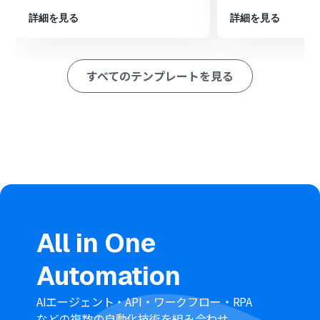
トリガーで検知したファイルをYoom上にダウンロードし
ます。
詳細を見る
詳細を見る
次に、RPA機能の「ブラウザを操作する」アクションで、
任意のオンラインPDF変換ツールなどを操作し、ダウンロ
ードしたファイルをアップロードして変換します。
すべてのテンプレートを見る
必要に応じて、データ抽出機能で変換後のファイル名など
の情報を取得します。
最後に、Boxの「ファイルをアップロード」アクション
で、変換済みのPDFファイルを指定のフォルダにアップロ
ードします。
※「トリガー」：フロー起動のきっかけとなるアクション、「オ
ペレーション」：トリガー起動後、フロー内で処理を行うアク
ション
■このワークフローのカスタムポイント
Boxのトリガー設定では、処理の起点としたいフォルダの
All in One
コンテンツIDを任意で設定してください。
分岐機能では、ファイル名に含まれる文字列や拡張子と
Automation
いった前段で取得した情報をもとに、後続のオペレーシ
ョンを分岐させる条件を自由にカスタマイズできます。
RPA機能では、操作したいWebページのURLやクリック
AIエージェント・API・ワークフロー・RPA
する要素、入力する項目などを実際のページに合わせて
などの複数の自動化技術を組み合わせ、