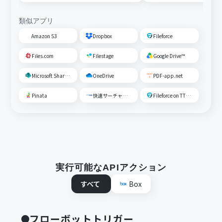
ださい。
類似アプリ
Amazon S3
Dropbox
Fileforce
Files.com
Filestage
Google Drive™
Microsoft SharePoint
OneDrive
PDF-app.net
Pinata
快速サーチャーGX
Fileforce on TTS Cloud
実行可能なAPIアクション
すべて
Box
フローボットトリガー