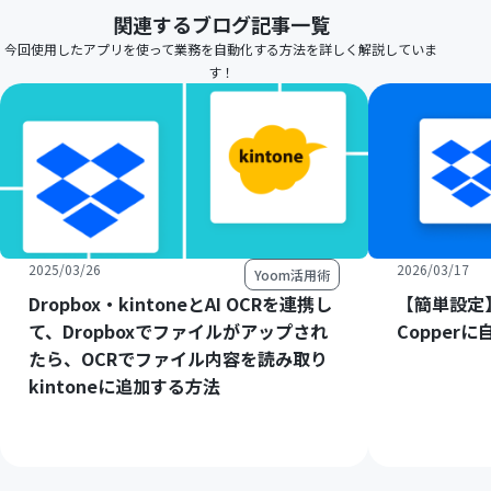
関連するブログ記事一覧
今回使用したアプリを使って業務を自動化する方法を詳しく解説していま
す！
2025/03/26
2026/03/17
Yoom活用術
Dropbox・kintoneとAI OCRを連携し
【簡単設定】
て、Dropboxでファイルがアップされ
Copper
たら、OCRでファイル内容を読み取り
kintoneに追加する方法