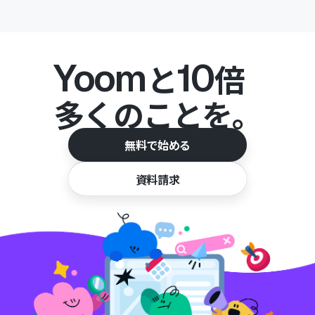
Yoom
10
と
倍
多くのことを。
無料で始める
資料請求