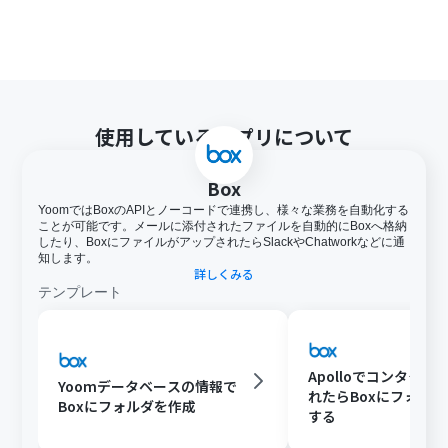
イトに合わせてカスタマイズしてください。
トリガーは5分、10分、15分、30分、60分の間隔で起動
間隔を選択できます。
プランによって最短の起動間隔が異なりますので、ご注意
ください。
ダウンロード可能なファイル容量は最大300MBまでで
使用しているアプリについて
す。アプリの仕様によっては300MB未満になる可能性が
あるので、ご注意ください。
トリガー、各オペレーションでの取り扱い可能なファイ
Box
ル容量の詳細は下記を参照ください。
YoomではBoxのAPIとノーコードで連携し、様々な業務を自動化する
https://intercom.help/yoom/ja/articles/9413924
ことが可能です。メールに添付されたファイルを自動的にBoxへ格納
分岐はミニプラン以上のプランでご利用いただける機能
したり、BoxにファイルがアップされたらSlackやChatworkなどに通
（オペレーション）となっております。フリープランの場
知します。
詳しくみる
合は設定しているフローボットのオペレーションはエラ
テンプレート
ーとなりますので、ご注意ください。
ミニプランなどの有料プランは、2週間の無料トライアル
を行うことが可能です。無料トライアル中には制限対象の
アプリや機能（オペレーション）を使用することができ
Apolloでコンタクト
ます。
Yoomデータベースの情報で
れたらBoxにフォル
オペレーション数が5つを越えるフローボットを作成する
Boxにフォルダを作成
する
際は、ミニプラン以上のプランで設定可能です。フリープ
ランの場合はフローボットが起動しないため、ご注意く