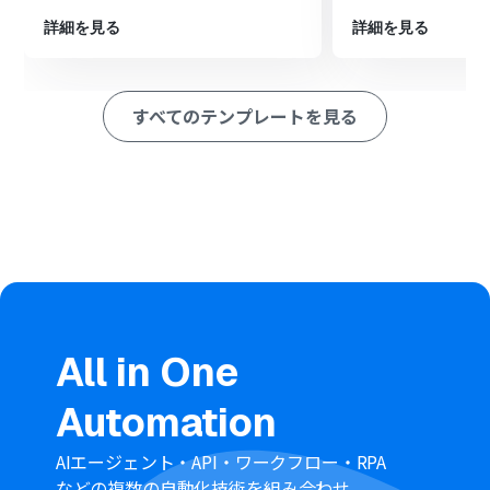
※「トリガー」：フロー起動のきっかけとなるアクション、「オ
詳細を見る
詳細を見る
ペレーション」：トリガー起動後、フロー内で処理を行うアク
ション
■このワークフローのカスタムポイント
すべてのテンプレートを見る
分岐機能の設定では、LINE公式アカウントから受信した
メッセージに含まれる特定のキーワードなどを条件にし
て、後続の処理を分岐させることが可能です。
HubSpotでチケットを作成するアクションでは、チケッ
ト名や内容などの各項目に、LINE公式アカウントから取
得した情報を変数として埋め込んだり、任意の固定値を設
定したりできます。
■注意事項
LINE公式アカウント、HubSpotのそれぞれとYoomを連
携してください。
分岐はパーソナルプラン以上のプランでご利用いただけ
All in One
る機能（オペレーション）となっております。フリープラ
ンの場合は設定しているフローボットのオペレーション
Automation
はエラーとなりますので、ご注意ください。
パーソナルプランなどの有料プランは、2週間の無料トラ
イアルを行うことが可能です。無料トライアル中には制限
AIエージェント・API・ワークフロー・RPA
対象のアプリや機能（オペレーション）を使用すること
などの複数の自動化技術を組み合わせ、