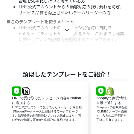
管理を効率化したいと考えている方
LINE公式アカウントからの顧客対応の抜け漏れを防ぎ、
サービス品質を向上させたいチームリーダーの方
■このテンプレートを使うメリット
LINE公式アカウントのメッセージ受信時に自動で
HubSpotにチケットが作成されるため、これまで手作業
に費やしていた転記時間を短縮することができます。
手動での情報入力に伴う転記ミスや、問い合わせの見落
としといったヒューマンエラーを防ぎ、対応品質の均一化
に繋がります。
■フローボットの流れ
はじめに、LINE公式アカウントとHubSpotをYoomと連
類似したテンプレートをご紹介！
携します。
次に、トリガーでLINE公式アカウントを選択し、「ユー
ザーからメッセージを受けとったら」アクションを設定し
て、メッセージの受信を検知します。
LINEで受け取ったメッセージ内容をNotion
Shopifyで商品情報が
オペレーションで分岐機能を使用し、受信したメッセー
に追加する
自動で通知する
ジの内容に応じて後続の処理を分けるための条件を設定
LINE公式アカウントで受け取ったメッセージを自動
Shopifyへの新規商品登録
でNotionデータベースに登録するワークフローで
でLINEグループへ自動メ
します。
す。転記作業の時間削減と入力ミス防止により、問
す。入力の二度手間をなく
最後に、オペレーションでHubSpotの「チケットを作
い合わせ情報を正確かつ効率的に集約できます。
正確に共有できます。
成」アクションを設定し、受信した情報をもとにチケット
を自動で作成します。