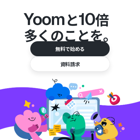
Yoom
10
と
倍
多くのことを。
無料で始める
資料請求