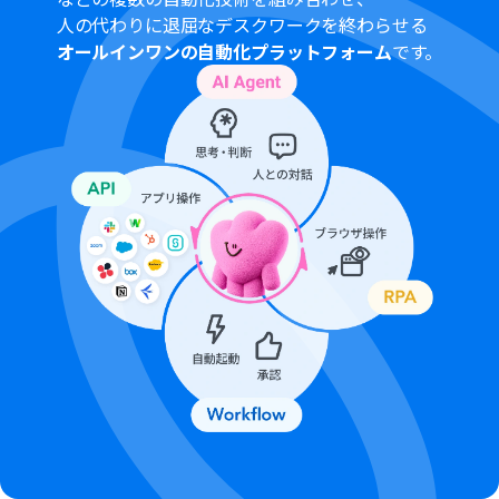
ができます。詳しくは、
料金プラン
のページをご参照くだ
人の代わりに退屈なデスクワークを終わらせる
さい。
オールインワンの自動化プラットフォーム
です。
LINE公式アカウントはミニプラン以上でご利用いただけ
るアプリとなっております。フリープラン・パーソナルプ
ランの場合は設定しているフローボットのオペレーショ
ンやデータコネクトはエラーとなりますので、ご注意くだ
さい。
ミニプラン・チームプラン・サクセスプランなどの有料プ
ランは、2週間の無料トライアルを行うことが可能です。
無料トライアル中には制限対象のアプリを使用すること
ができます。 詳しくは、
料金プラン
のページをご参照く
ださい。