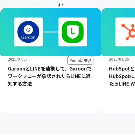
す！
2025/07/07
2025/03/26
Yoom活用術
GaroonとLINEを連携して、Garoonで
HubSpot
ワークフローが承認されたらLINEに通
HubSpo
知する方法
たらLINE