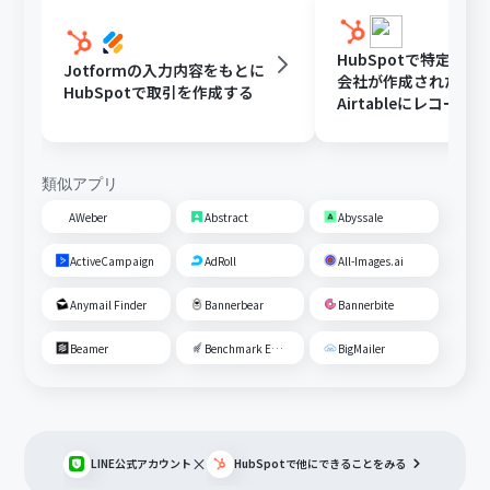
HubSpotで特定条
Jotformの入力内容をもとに
会社が作成されたら
HubSpotで取引を作成する
Airtableにレコード
る
類似アプリ
AWeber
Abstract
Abyssale
ActiveCampaign
AdRoll
All-Images.ai
Anymail Finder
Bannerbear
Bannerbite
Beamer
Benchmark Email
BigMailer
×
LINE公式アカウント
HubSpot
で他にできることをみる