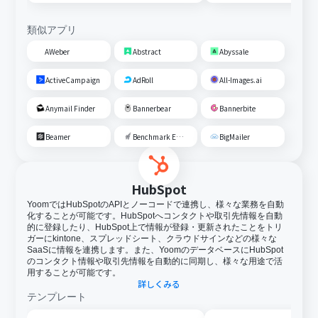
類似アプリ
AWeber
Abstract
Abyssale
ActiveCampaign
AdRoll
All-Images.ai
Anymail Finder
Bannerbear
Bannerbite
Beamer
Benchmark Email
BigMailer
HubSpot
YoomではHubSpotのAPIとノーコードで連携し、様々な業務を自動
化することが可能です。HubSpotへコンタクトや取引先情報を自動
的に登録したり、HubSpot上で情報が登録・更新されたことをトリ
ガーにkintone、スプレッドシート、クラウドサインなどの様々な
SaaSに情報を連携します。また、YoomのデータベースにHubSpot
のコンタクト情報や取引先情報を自動的に同期し、様々な用途で活
用することが可能です。
詳しくみる
テンプレート