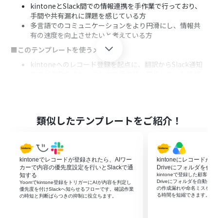
kintoneとSlack間での情報連携を手作業で行っており、
手間や共有漏れに課題を感じている方
多言語でのコミュニケーションをより円滑にし、情報共
有の速度を向上させたいと考えている方
■このテンプレートを使うメリット
kintoneへのレコード登録を起点に、翻訳からSlack通知
までが自動化され、これまで手作業に費やしていた時間
を短縮することができます
コピー＆ペーストによる転記ミスや翻訳時の誤訳といった
ヒューマンエラーを防ぎ、正確な情報を迅速に関係者へ共
有することが可能です
類似したテンプレートをご紹介！
■フローボットの流れ
はじめに、kintoneとSlackをYoomと連携します
次に、トリガーでkintoneを選択し、「レコードが登録さ
kintoneでレコードが登録されたら、AIワー
kintoneにレコードが登
れたら」というアクションを設定します
カーで内容の優先度設定を行いとSlackで通
Driveにフォルダを作成
続いて、オペレーションでkintoneの「レコードを取得す
知する
kintoneで登録した顧客・案
る」アクションを設定し、登録されたレコードの詳細情報
Driveにフォルダを自動生
Yoomでkintone登録をトリガーにAIが内容を判定し
の作成漏れや命名ミスを抑
を取得します
優先度を付けSlackへ知らせるフローです。確認作業
る時間を短縮できます。
の時短と判断ばらつきの抑制に役立ちます。
次に、オペレーションでAI機能の「翻訳する」アクション
を設定し、取得したレコードの特定のテキストを翻訳し