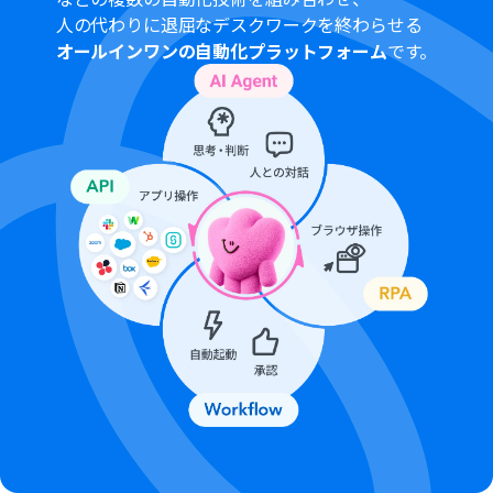
プランによって最短の起動間隔が異なりますので、ご注意
人の代わりに退屈なデスクワークを終わらせる
ください。
オールインワンの自動化プラットフォーム
です。