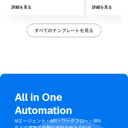
ます
最後に、オペレーションでSlackの「チャンネルにメッセ
詳細を見る
詳細を見る
ージを送る」アクションを設定し、翻訳された内容を指定
のチャンネルへ通知します
※「トリガー」：フロー起動のきっかけとなるアクション、「オ
すべてのテンプレートを見る
ペレーション」：トリガー起動後、フロー内で処理を行うアク
ション
■このワークフローのカスタムポイント
Slackにメッセージを送信するアクションでは、通知先の
チャンネルを任意で設定することが可能です
通知メッセージの本文は、固定のテキストだけでなく、
前段のオペレーションで取得したkintoneのレコード情報
などを変数として埋め込むことで、自由にカスタマイズで
きます
All in One
■
注意事項
Automation
kintone、SlackのそれぞれとYoomを連携してくださ
い。
トリガーは5分、10分、15分、30分、60分の間隔で起動
AIエージェント・API・ワークフロー・RPA
間隔を選択できます。
などの複数の自動化技術を組み合わせ、