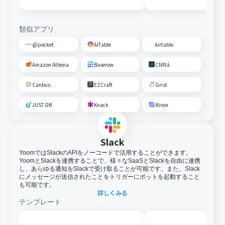
通知する
類似アプリ
@pocket
AITable
Airtable
Amazon Athena
Baserow
CNPJá
Canbus.
EZCraft
Grist
JUST.DB
Knack
Ninox
Slack
YoomではSlackのAPIをノーコードで活用することができます。
YoomとSlackを連携することで、様々なSaaSとSlackを自由に連携
し、あらゆる通知をSlackで受け取ることが可能です。また、Slack
にメッセージが送信されたことをトリガーにボットを起動すること
も可能です。
詳しくみる
テンプレート