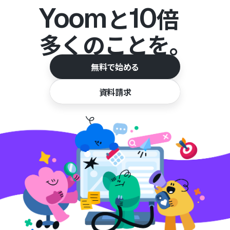
Yoom
10
と
倍
多くのことを。
無料で始める
資料請求