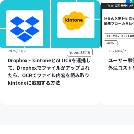
2025/03/26
2024/04/21
Yoom活用術
Dropbox・kintoneとAI OCRを連携し
ユーザー事
て、Dropboxでファイルがアップされ
外注コスト
たら、OCRでファイル内容を読み取り
kintoneに追加する方法