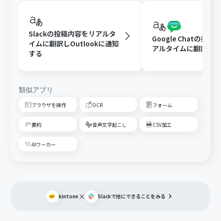
Slackの投稿内容をリアルタ
Google Chatの投
イムに翻訳しOutlookに通知
アルタイムに翻訳す
する
類似アプリ
ブラウザを操作
OCR
フォーム
要約
音声文字起こし
CSV加工
AIワーカー
×
kintone
Slack
で他にできることをみる