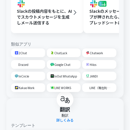
Slackの投稿内容をもとに、AI
Slackのメッセージ
でスカウトメッセージを生成
プが押されたら、Goog
しメール送信する
プレッドシートにメ
内容を追加する
類似アプリ
2Chat
ChatLuck
Chatwork
Discord
Google Chat
Hilos
InCircle
InOut WhatsApp
JANDI
Kakao Work
LINE WORKS
LINE（現在利用不可）
翻訳
翻訳
詳しくみる
テンプレート