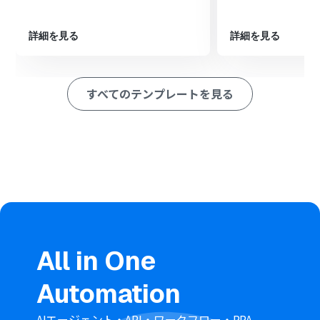
最後に、オペレーションでAsanaの「ワークスペースにユ
ーザーを追加」アクションを設定し、スプレッドシートか
ら取得したメールアドレスなどを指定します
詳細を見る
詳細を見る
※「トリガー」：フロー起動のきっかけとなるアクション、「オ
ペレーション」：トリガー起動後、フロー内で処理を行うアク
ション
すべてのテンプレートを見る
■このワークフローのカスタムポイント
Google スプレッドシートの「レコードを更新する」アク
ションでは、処理が完了したことを示すために特定の列
へ「追加済み」などの固定値を入力したり、前段のAsana
のアクションで取得した値を変数として埋め込んだりする
など、柔軟なカスタムが可能です
■注意事項
Google スプレッドシート、AsanaのそれぞれとYoomを
連携してください。
All in One
トリガーは5分、10分、15分、30分、60分の間隔で起動
間隔を選択できます。
Automation
プランによって最短の起動間隔が異なりますので、ご注意
ください。
AIエージェント・API・ワークフロー・RPA