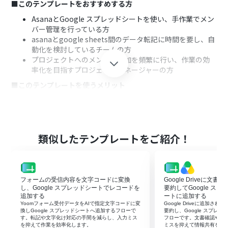
■このテンプレートをおすすめする方
AsanaとGoogle スプレッドシートを使い、手作業でメン
バー管理を行っている方
asanaとgoogle sheets間のデータ転記に時間を要し、自
動化を検討しているチームの方
プロジェクトへのメンバー追加を頻繁に行い、作業の効
率化を目指すプロジェクトマネージャーの方
■このテンプレートを使うメリット
Google スプレッドシートへの行追加をトリガーにAsana
へユーザーが自動で招待されるため、これまで手作業に
費やしていた時間を短縮できます
手作業によるメンバーの招待漏れやメールアドレスの入
類似したテンプレートをご紹介！
力ミスといった、ヒューマンエラーの発生を防ぎ、データ
管理の正確性を向上させます
■フローボットの流れ
フォームの受信内容を文字コードに変換
Google Driveに文
はじめに、Google スプレッドシートとAsanaをYoomと
し、Google スプレッドシートでレコードを
要約してGoogle ス
連携します
追加する
ートに追加する
次に、トリガーでGoogle スプレッドシートを選択し、
Yoomフォーム受付データをAIで指定文字コードに変
Google Driveに追加さ
「行が追加されたら」というアクションを設定して、対象
換しGoogle スプレッドシートへ追加するフローで
要約し、Google スプレ
す。転記や文字化け対応の手間を減らし、入力ミス
フローです。文書確認や転
のファイルを指定します
を抑えて作業を効率化します。
ミスを抑えて情報共有を早