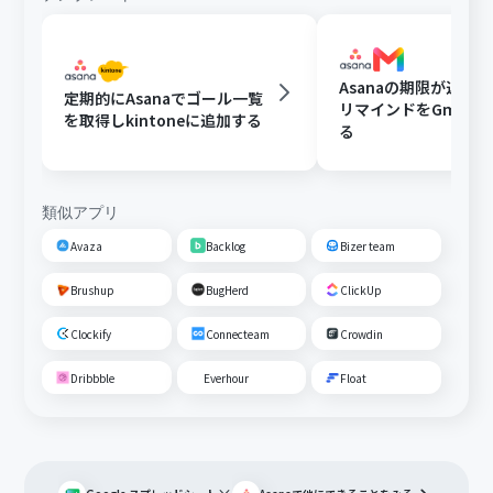
Asanaの期限が近い
定期的にAsanaでゴール一覧
リマインドをGmail
を取得しkintoneに追加する
る
類似アプリ
Avaza
Backlog
Bizer team
Brushup
BugHerd
ClickUp
Clockify
Connecteam
Crowdin
Dribbble
Everhour
Float