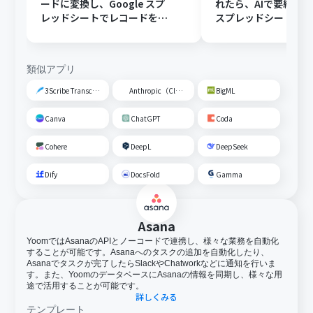
ードに変換し、Google スプ
れたら、AIで要約してG
レッドシートでレコードを追
スプレッドシートの
加する
トに追加する
類似アプリ
3Scribe Transcription
Anthropic（Claude）
BigML
Canva
ChatGPT
Coda
Cohere
DeepL
DeepSeek
Dify
DocsFold
Gamma
Asana
YoomではAsanaのAPIとノーコードで連携し、様々な業務を自動化
することが可能です。Asanaへのタスクの追加を自動化したり、
Asanaでタスクが完了したらSlackやChatworkなどに通知を行いま
す。また、YoomのデータベースにAsanaの情報を同期し、様々な用
途で活用することが可能です。
詳しくみる
テンプレート