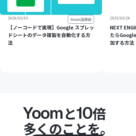
2026/02/03
2025/03/26
Yoom活用術
【ノーコードで実現】Google スプレッ
NEXT E
ドシートのデータ複製を自動化する方
たらGoog
法
加する方法
Yoom
10
と
倍
多くのことを。