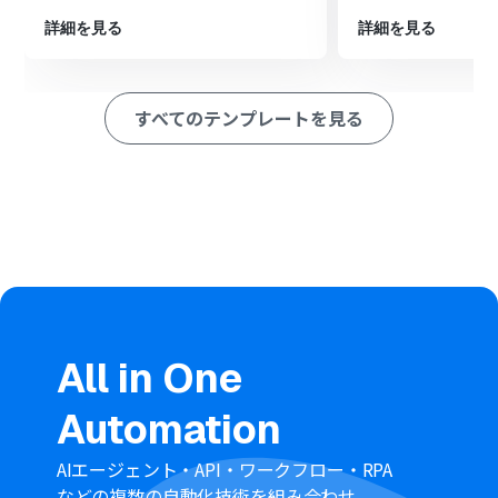
ション
詳細を見る
詳細を見る
■このワークフローのカスタムポイント
Asanaへタスクを追加する際、タスク名や説明欄に、
Redditのトリガーで取得した投稿のタイトルやURLとい
すべてのテンプレートを見る
った情報を変数として埋め込めます。
また、タスクを登録するプロジェクトや担当者などを、
あらかじめ固定値として設定することも可能で、柔軟なタ
スク管理を実現します。
■注意事項
Reddit、AsanaのそれぞれとYoomを連携してください。
トリガーは5分、10分、15分、30分、60分の間隔で起動
間隔を選択できます。
プランによって最短の起動間隔が異なりますので、ご注意
ください。
All in One
Automation
AIエージェント・API・ワークフロー・RPA
などの複数の自動化技術を組み合わせ、