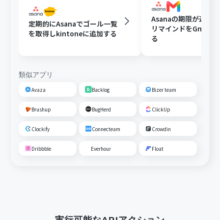
Asanaの期限が近い
定期的にAsanaでゴール一覧
リマインドをGmail
を取得しkintoneに追加する
る
類似アプリ
Avaza
Backlog
Bizer team
Brushup
BugHerd
ClickUp
Clockify
Connecteam
Crowdin
Dribbble
Everhour
Float