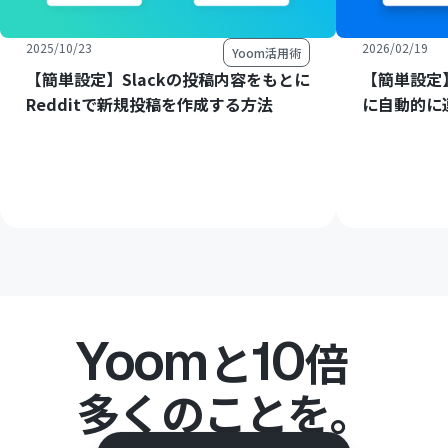
2025/10/23
2026/02/19
Yoom活用術
【簡単設定】Slackの投稿内容をもとに
【簡単設定】R
Redditで新規投稿を作成する方法
に自動的に
Yoom
10
と
倍
多くのことを。