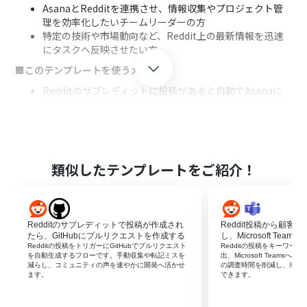
AsanaとRedditを連携させ、情報収集やプロジェクト管
理を効率化したいチームリーダーの方
特定の技術や市場動向など、Reddit上の最新情報を迅速
にタスクへ反映させたい方
■このテンプレートを使うメリット
Redditのサブレディットに投稿があると自動でAsanaに
タスクが追加されるため、情報収集とタスク起票にかか
る時間を短縮できます。
手作業による情報の転記漏れや入力ミスといったヒュー
マンエラーを防ぎ、確実な情報共有とタスク管理を実現し
ます。
類似したテンプレートをご紹介！
■フローボットの流れ
はじめに、RedditとAsanaをYoomと連携します
次に、トリガーでRedditを選択し、「サブレディットで
Redditのサブレディットで投稿が作成され
Reddit投稿から顧客
投稿が作成されたら」というアクションを設定します
たら、GitHubにプルリクエストを作成する
し、Microsoft Team
最後に、オペレーションでAsanaの「タスクを追加」アク
Redditの投稿をトリガーにGitHubでプルリクエスト
Redditの投稿をキーワー
ションを設定し、トリガーで取得した投稿のタイトルや
を自動生成するフローです。手動収集や転記ミスを
出、Microsoft Team
減らし、コミュニティの声を速やかに開発へ活かせ
の調査時間を削減し、海外
URLなどの情報をタスク内容に紐付けます
ます。
できます。
※「トリガー」：フロー起動のきっかけとなるアクション、「オ
ペレーション」：トリガー起動後、フロー内で処理を行うアク